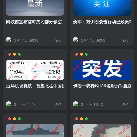
阿联酋宣布临时关闭部分领空，“因防空系统正在应对来自伊朗的导弹
美军：对伊朗袭击行动已致美军1
3月17日 09:53
3月17日 09:53
8
8
迪拜机场复航，首架飞往中国国内航班今晚落地广州，白云机场证实
伊朗一载有约180名船员军舰在
3月4日 21:14
3月4日 16:43
7
9