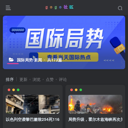
国际局势/新闻
共173篇
排序
更新
浏览
点赞
评论
以色列空袭黎巴嫩致254死1165伤，以总理：停火不包括黎巴嫩
局势升级，霍尔木兹海峡再次关闭