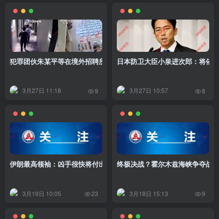
犯罪团伙朱某平等在境外招聘所谓“高科技公司人员”，遥控境内同伙
日本防卫大臣小泉进次郎：将依
3月27日 11:18
3月27日 10:57
9
8
伊朗最高领袖：凶手很快将付出代价！
终极决战？霍尔木兹海峡争夺战
3月19日 10:05
3月18日 15:13
23
9