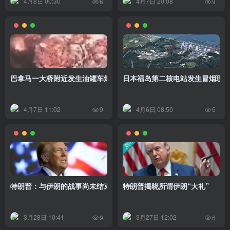
4月8日 00:30
4月7日 20:08
6
9
巴拿马一大桥附近发生油罐车爆炸事故，致1人死亡、多人受伤；当
日本福岛第二核电站发生冒烟现
4月7日 11:02
4月6日 08:50
9
6
特朗普：与伊朗的战事尚未结束，我们还剩下3554个目标，这很快就
特朗普揭晓所谓伊朗“大礼”
3月28日 10:41
3月27日 12:02
9
6