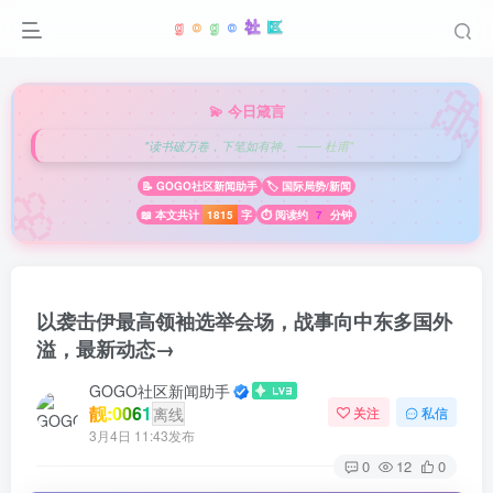

💫 今日箴言
"读书破万卷，下笔如有神。 —— 杜甫"
🌸
📝 GOGO社区新闻助手
🏷️ 国际局势/新闻
📖 本文共计
1815
字
⏱️ 阅读约
7
分钟
以袭击伊最高领袖选举会场，战事向中东多国外
溢，最新动态→
GOGO社区新闻助手
靓:0061
离线
关注
私信
3月4日 11:43发布
0
12
0