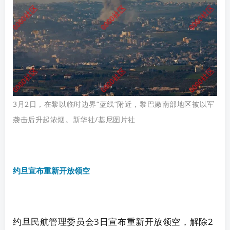
3月2日，在黎以临时边界“蓝线”附近，黎巴嫩南部地区被以军
袭击后升起浓烟。新华社/基尼图片社
约旦宣布重新开放领空
约旦民航管理委员会3日宣布重新开放领空，解除2