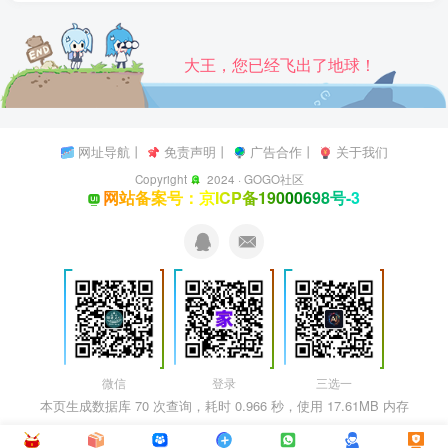
大王，您已经飞出了地球！
网址导航
丨
免责声明
丨
广告合作
丨
关于我们
Copyright
2024 ·
GOGO社区
网站备案号：京ICP备19000698号-3
微信
登录
三选一
本页生成数据库 70 次查询，耗时 0.966 秒，使用 17.61MB 内存