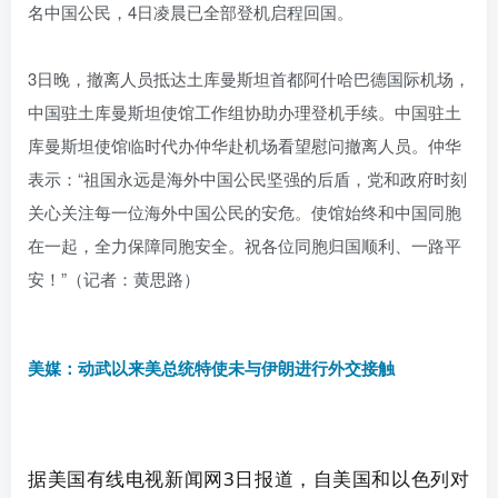
名中国公民，4日凌晨已全部登机启程回国。
3日晚，撤离人员抵达土库曼斯坦首都阿什哈巴德国际机场，
中国驻土库曼斯坦使馆工作组协助办理登机手续。中国驻土
库曼斯坦使馆临时代办仲华赴机场看望慰问撤离人员。仲华
表示：“祖国永远是海外中国公民坚强的后盾，党和政府时刻
关心关注每一位海外中国公民的安危。使馆始终和中国同胞
在一起，全力保障同胞安全。祝各位同胞归国顺利、一路平
安！”（记者：黄思路）
美媒：动武以来美总统特使未与伊朗进行外交接触
据
美国
有线电视新闻网3日报道，自
美国
和以色列对