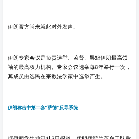
伊朗官方尚未就此对外发声。
伊朗专家会议是负责
选举
、监督、罢黜伊朗最高领
袖的最高权力机构。专家会议
选举
每8年举行一次，
其成员由选民在宗教法学家中
选举
产生。
伊朗称击中第二套“萨德”反导系统
据
伊朗
学生通讯社3日报道，
伊朗
伊斯兰革命卫队称