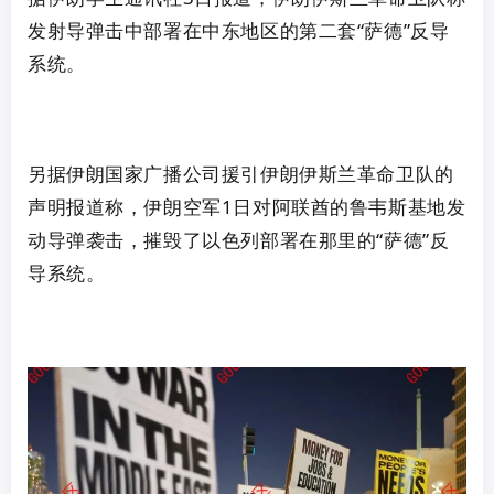
发射导弹击中部署在中东地区的第二套“萨德”反导
系统。
另据
伊朗
国家广播公司援引
伊朗
伊斯兰革命卫队的
声明报道称，
伊朗
空军1日对阿联酋的鲁韦斯基地发
动导弹袭击，摧毁了以色列部署在那里的“萨德”反
导系统。