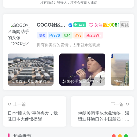
只有自己足够强大，才不会被别人践踏
靓:0061
GOGO社区新闻助手
关注
离线
0
976
4
3
2.8W+
拥有你美丽的爱情，太阳就永远明媚
我国首个大型锂钠混合储能站投产，开启储能新时代
韩国歌手辉星家中身亡，终年43岁，警方调查死因
上一篇
下一篇
日本“撞人族”事件多发，我
伊朗关闭霍尔木兹海峡，滞
驻日本大使馆提醒
留迪拜港口的中国船员：船
停在导弹攻击轨迹正下方，
距爆炸点仅几百米，不知何
相关推荐
时能回国