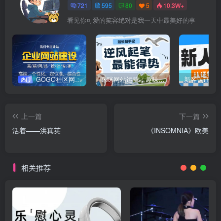
721
595
80
5
10.3W+
看见你可爱的笑容绝对是我一天中最美好的事
GOGO社区网站搭建(自助服务)
咪咪网站运营：趣味性悄悄飘起的成功风头
新客认证优
热门
上一篇
下一篇
活着——洪真英
《INSOMNIA》欧美
相关推荐