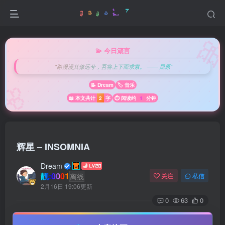

💫 今日箴言
"路漫漫其修远兮，吾将上下而求索。 —— 屈原"
🌸
📝 Dream
🏷️ 音乐
📖 本文共计
2
字
⏱️ 阅读约
1
分钟
辉星 – INSOMNIA
Dream
靓:0001
离线
关注
私信
2月16日 19:06更新
0
63
0