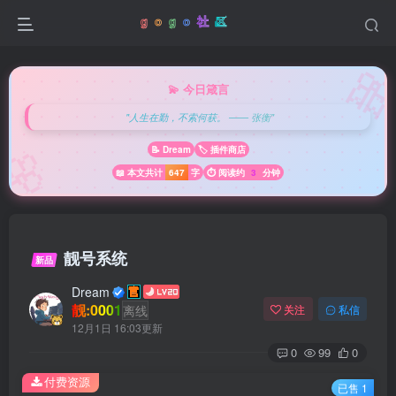

💫 今日箴言
"人生在勤，不索何获。 —— 张衡"
🌸
📝 Dream
🏷️ 插件商店
📖 本文共计
647
字
⏱️ 阅读约
3
分钟
靓号系统
新品
Dream
靓:0001
离线
关注
私信
12月1日 16:03更新
0
99
0
付费资源
已售 1