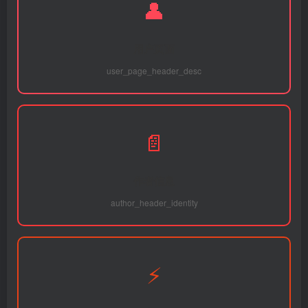
👤
用户页面
user_page_header_desc
📄
作者信息
author_header_identity
⚡