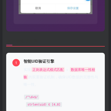
⚙️ 功能实现矩阵
智能UID验证引擎
1
实现
+
正则表达式模式匹配
数据库唯一性校
的双重验证机制，确保UID数据的完整性与
验
唯一性。
/^\d+$/
strlen(uid) ∈ [4,8]