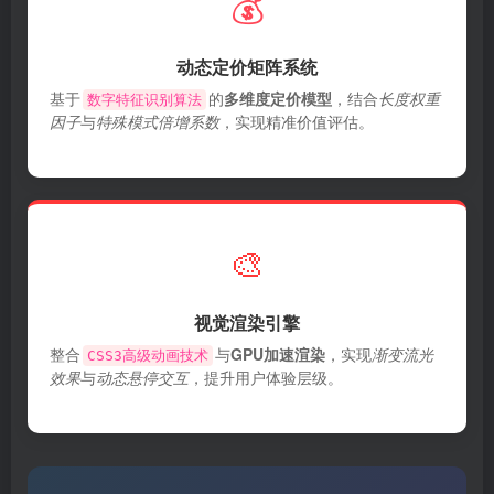
💰
动态定价矩阵系统
基于
的
多维度定价模型
，结合
长度权重
数字特征识别算法
因子
与
特殊模式倍增系数
，实现精准价值评估。
🎨
视觉渲染引擎
整合
与
GPU加速渲染
，实现
渐变流光
CSS3高级动画技术
效果
与
动态悬停交互
，提升用户体验层级。