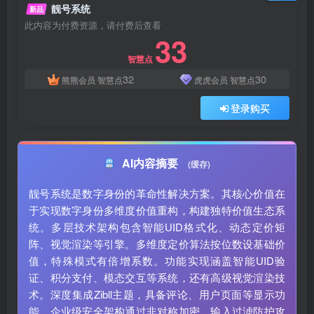
靓号系统
新品
此内容为付费资源，请付费后查看
33
智慧点
32
30
熊熊会员
智慧点
虎虎会员
智慧点
登录购买
AI内容摘要
(缓存)
靓号系统是数字身份的革命性解决方案。其核心价值在
于实现数字身份多维度价值重构，构建独特价值生态系
统。多层技术架构包含智能UID格式化、动态定价矩
阵、视觉渲染等引擎。多维度定价算法按位数设基础价
值，特殊模式有倍增系数。功能实现涵盖智能UID验
证、积分支付、模态交互等系统，还有高级视觉渲染技
术。深度集成Zibll主题，具备评论、用户页面等显示功
能。企业级安全架构通过非对称加密、输入过滤防护攻