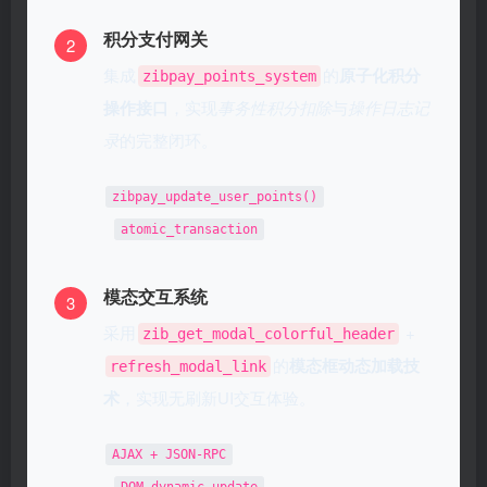
积分支付网关
2
集成
的
原子化积分
zibpay_points_system
操作接口
，实现
事务性积分扣除
与
操作日志记
录
的完整闭环。
zibpay_update_user_points()
atomic_transaction
模态交互系统
3
采用
+
zib_get_modal_colorful_header
的
模态框动态加载技
refresh_modal_link
术
，实现无刷新UI交互体验。
AJAX + JSON-RPC
DOM_dynamic_update