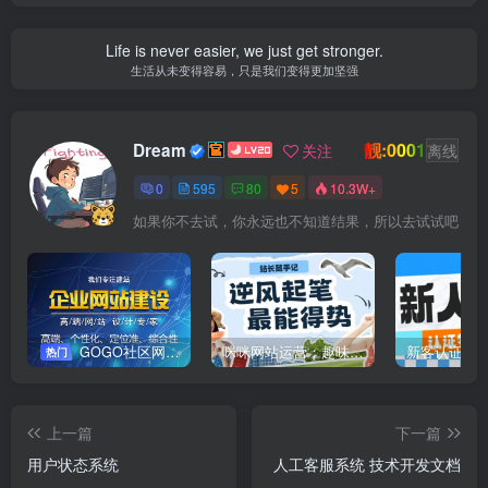
Life is never easier, we just get stronger.
生活从未变得容易，只是我们变得更加坚强
靓:0001
Dream
关注
离线
0
595
80
5
10.3W+
如果你不去试，你永远也不知道结果，所以去试试吧
GOGO社区网站搭建(自助服务)
咪咪网站运营：趣味性悄悄飘起的成功风头
新客认证优
热门
上一篇
下一篇
用户状态系统
人工客服系统 技术开发文档