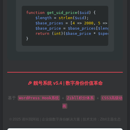
function
get_uid_price
(
$uid
) {

$length
 = 
strlen
(
$uid
);

$base_prices
 = [
4
 => 
2000
, 
5
 => 
1000
, 
6
 
$base_price
 = 
$base_prices
[
$length
] ?? 
1
return
 (
int
)(
$base_price
 * 
$special_mult
}
🎉 靓号系统 v5.4 | 数字身份价值革命
基于
+
+
WordPress Hook系统
Zibll积分体系
CSS3高级动
画
© 2025 请叫我阿祖 | 企业级数字身份解决方案 | 技术支持：Zibll主题生态