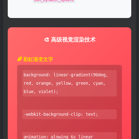
🎨 高级视觉渲染技术
🌈 彩虹渐变文字
background: linear-gradient(90deg,
red, orange, yellow, green, cyan,
blue, violet);
-webkit-background-clip: text;
animation: glowing 6s linear