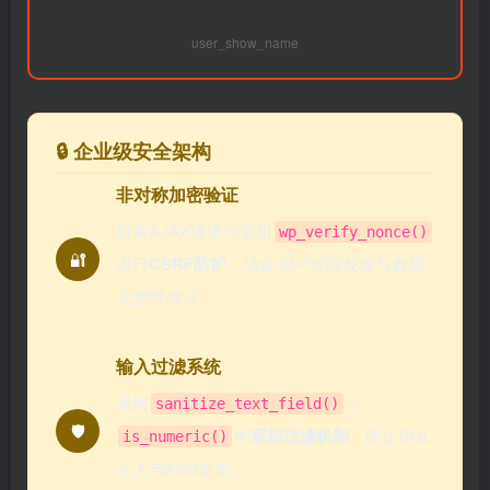
动态显示
user_show_name
🔒 企业级安全架构
非对称加密验证
所有AJAX请求均采用
wp_verify_nonce()
🔐
进行
CSRF防护
，结合
用户权限校验
与
数据
完整性验证
。
输入过滤系统
采用
+
sanitize_text_field()
🛡️
的
双层过滤机制
，防止SQL
is_numeric()
注入与XSS攻击。