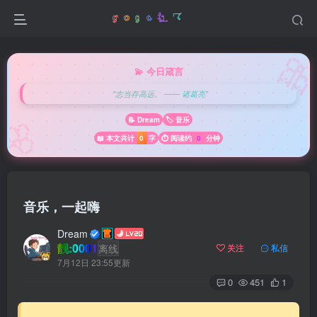

💫 今日箴言
"志当存高远。 —— 诸葛亮"
🌸
📝 Dream
🏷️ 音乐
📖 本文共计
0
字
⏱️ 阅读约
0
分钟
音乐，一起嗨
Dream
靓:0001
离线
关注
私信
7月12日 23:55更新
0
451
1