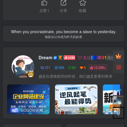
点赞
1
分享
收藏
When you procrastinate, you become a slave to yesterday.
拖延会让你成为昨天的奴隶
靓:0001
Dream
关注
离线
721
595
80
5
10.3W+
越是在艰难困苦的时候，我们越是要看到希望
GOGO社区网站搭建(自助服务)
咪咪网站运营：趣味性悄悄飘起的成功风头
新客认证优
热门