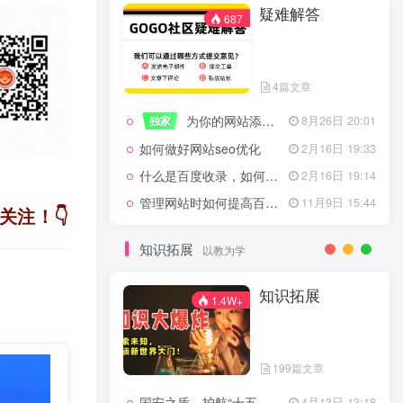
疑难解答
一起走过的日子
2月16日 19:07
687
来生缘
2月16日 19:07
活着——洪真英
2月16日 19:06
4篇文章
辉星 – INSOMNIA
2月16日 19:06
为你的网站添加百度登录
独家
8月26日 20:01
《INSOMNIA》欧美
2月16日 19:06
如何做好网站seo优化
2月16日 19:33
什么是百度收录，如何提高收录量？
2月16日 19:14
管理网站时如何提高百度权重？
11月9日 15:44
疑难解答
关注！👇
687
知识拓展
以教为学
4篇文章
知识拓展
1.4W+
为你的网站添加百度登录
独家
8月26日 20:01
如何做好网站seo优化
2月16日 19:33
199篇文章
什么是百度收录，如何提高收录量？
2月16日 19:14
国安之盾，护航“十五五”新征程
4月13日 13:18
11月9日 15:44