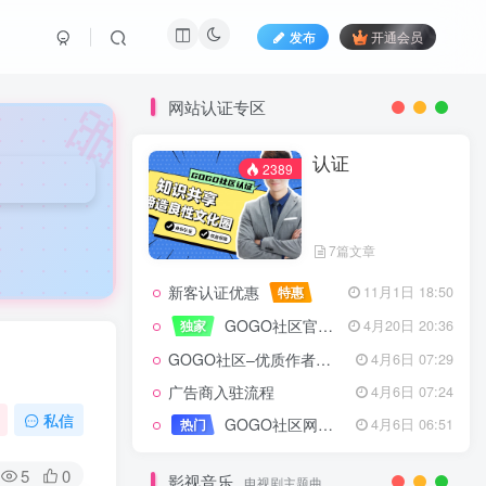
发布
开通会员
🎀
网站认证专区
认证
2389
7篇文章
新客认证优惠
特惠
11月1日 18:50
GOGO社区官方成员认证
独家
4月20日 20:36
GOGO社区–优质作者认证
4月6日 07:29
广告商入驻流程
4月6日 07:24
认证
2389
私信
GOGO社区网站搭建(自助服务)
热门
4月6日 06:51
5
0
影视音乐
电视剧主题曲