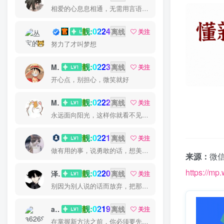
相爱的心息息相通，无需用言语倾诉
靓:0224
丛宝
离线
关注
努力了才叫梦想
靓:0223
MS-康娃
离线
关注
开心点，别担心，微笑就好
靓:0222
Miss 先生
离线
关注
永远面向阳光，这样你就看不见阴影了
靓:0221
猫小白
离线
关注
做有用的事，说勇敢的话，想美好的事，一生足矣
来源：
微信
https://m
靓:0220
泽宇
离线
关注
别因为别人说的话而放弃，把那些话当做加倍努力的动力
靓:0219
a626911
离线
关注
在掌握新方法之前，你必须要先换一种思考方法