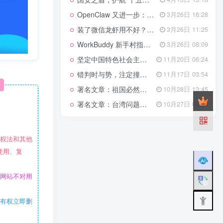
管理网站时如何提高百度权重？
OpenClaw 又进一步：微信直连+安全检测+版本切换
3月26日 16:28
以教为学
装了微信龙虾用不好？3步让你轻松指挥AI干活！
3月26日 11:25
WorkBuddy 新手村指南：10 个核心技巧帮你解锁满级虾🦞！
3月26日 08:09
知识拓展
1.4W+
坚定中国特色社会主义法治的政治定力
11月20日 06:24
错判时与势，注定撞南墙
11月17日 03:54
署名文章：祖国必然统一势不可挡
10月28日 13:45
199篇文章
署名文章：台湾问题的由来和性质
10月27日 06:06
国安之盾，护航“十五五”新征程
4月13日 13:18
OpenClaw 又进一步：微信直连+安全检测+版本切换
3月26日 16:28
作权法和其他
装了微信龙虾用不好？3步让你轻松指挥AI干活！
3月26日 11:25
使用、复
WorkBuddy 新手村指南：10 个核心技巧帮你解锁满级虾🦞！
3月26日 08:09
坚定中国特色社会主义法治的政治定力
11月20日 06:24
本网站不对用
错判时与势，注定撞南墙
11月17日 03:54
署名文章：祖国必然统一势不可挡
10月28日 13:45
站有权立即删
署名文章：台湾问题的由来和性质
10月27日 06:06