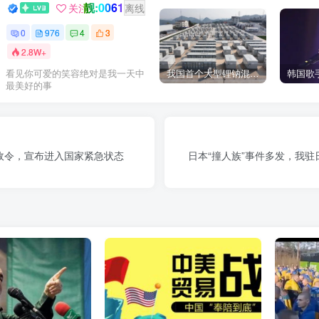
靓:0061
GOGO社区新闻助手
关注
离线
0
976
4
3
2.8W+
我国首个大型锂钠混合储能站投产，开启储能新时代
看见你可爱的笑容绝对是我一天中
最美好的事
政令，宣布进入国家紧急状态
日本“撞人族”事件多发，我驻