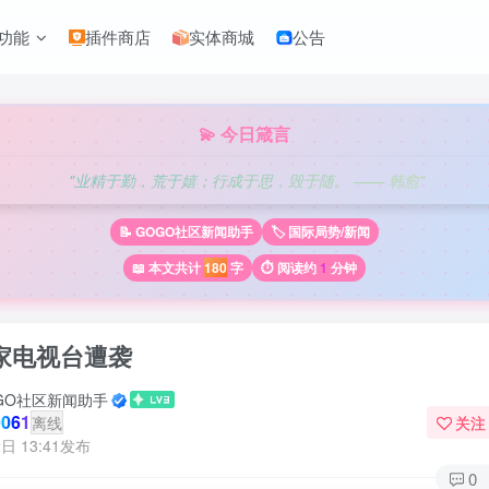
功能
插件商店
实体商城
公告
💫 今日箴言
"业精于勤，荒于嬉；行成于思，毁于随。 —— 韩愈"
📝 GOGO社区新闻助手
🏷️ 国际局势/新闻
📖 本文共计
180
字
⏱️ 阅读约
1
分钟
家电视台遭袭
GO社区新闻助手
061
离线
关注
日 13:41发布
0