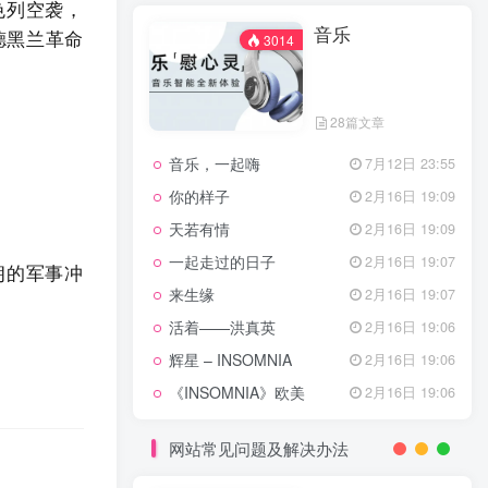
天龙八部主题曲
2月16日 19:11
色列空袭，
音乐
渴望主题曲
2月16日 19:11
德黑兰革命
3014
少年包青天主题曲
2月16日 19:10
小鱼儿与花无缺主题曲
2月16日 19:10
28篇文章
乌龙闯情关主题曲
2月16日 19:10
音乐，一起嗨
7月12日 23:55
问情
11月27日 13:21
你的样子
2月16日 19:09
治愈心灵的歌曲
天若有情
2月16日 19:09
一起走过的日子
2月16日 19:07
朗的军事冲
音乐
3014
来生缘
2月16日 19:07
活着——洪真英
2月16日 19:06
辉星 – INSOMNIA
2月16日 19:06
28篇文章
《INSOMNIA》欧美
2月16日 19:06
音乐，一起嗨
7月12日 23:55
你的样子
2月16日 19:09
网站常见问题及解决办法
天若有情
2月16日 19:09