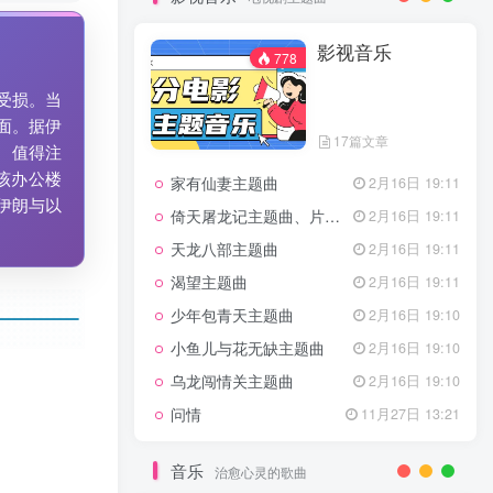
7篇文章
新客认证优惠
影视音乐
特惠
11月1日 18:50
778
GOGO社区官方成员认证
独家
4月20日 20:36
受损。当
GOGO社区–优质作者认证
4月6日 07:29
面。据伊
17篇文章
广告商入驻流程
4月6日 07:24
 值得注
该办公楼
家有仙妻主题曲
GOGO社区网站搭建(自助服务)
2月16日 19:11
热门
4月6日 06:51
伊朗与以
倚天屠龙记主题曲、片头曲
2月16日 19:11
电视剧主题曲
天龙八部主题曲
2月16日 19:11
渴望主题曲
2月16日 19:11
影视音乐
778
少年包青天主题曲
2月16日 19:10
小鱼儿与花无缺主题曲
2月16日 19:10
乌龙闯情关主题曲
2月16日 19:10
17篇文章
问情
11月27日 13:21
家有仙妻主题曲
2月16日 19:11
倚天屠龙记主题曲、片头曲
2月16日 19:11
音乐
治愈心灵的歌曲