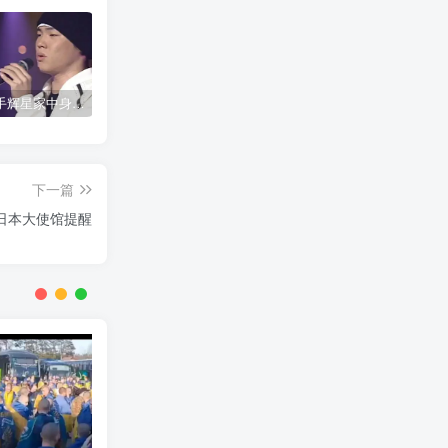
韩国歌手辉星家中身亡，终年43岁，警方调查死因
神舟二十号载人飞船发射取得圆满成功
公安网安成功摧毁一网络水军团伙 15名嫌疑人落网
下一篇
日本大使馆提醒