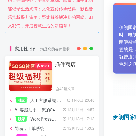
拓展开阔视野；美食分享满足味蕾；随手记功
能记录生活点滴；文化宣传传承经典；影视音
乐赏析提升审美；疑难解答解决您的困惑。加
入我们，开启智慧生活的新篇章！
伊朗国
时，电
朗伊斯
实用性插件
意的是
满足您的各种需求
就曾遭
插件商店
色列之
8181
49篇文章
人工客服系统 技术开发文档
独家
1月6日 20:48
AI 客服助手 – 您的24/7智能客服专家
12月14日 14:57
伊朗国家
WordPress设备管理器插件 – 专业版
独家
12月13日 17:13
简易，工单系统
12月13日 16:02