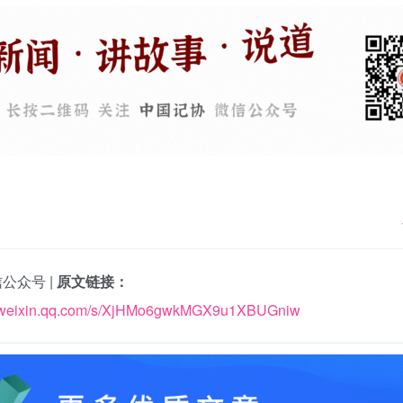
公众号 |
原文链接：
p.weixin.qq.com/s/XjHMo6gwkMGX9u1XBUGniw