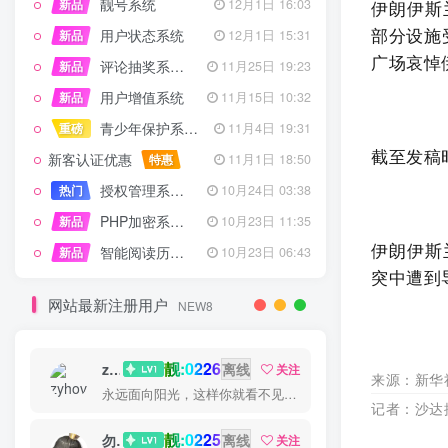
靓号系统
新品
12月1日 16:03
伊朗伊斯
部分设施
用户状态系统
新品
12月1日 15:31
广场哀悼
评论抽奖系统 – 完整功能详解
新品
11月25日 19:23
用户增值系统
新品
11月15日 10:32
青少年保护系统 专为子比主题开发
重磅
11月4日 19:31
截至发稿
新客认证优惠
特惠
11月1日 18:50
授权管理系统子比主题专版
热门
10月24日 03:38
PHP加密系统专业版
新品
10月23日 11:35
伊朗伊斯
智能阅读历史系统
新品
10月23日 06:43
突中遭到
网站最新注册用户
NEW8
靓:0226
zyhove
离线
关注
来源：新华
永远面向阳光，这样你就看不见阴影了
记者：沙达
靓:0225
勿听
离线
关注