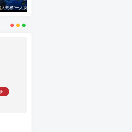
美军对也门发动军事行动，称要打通红海航道
俄乌开启大规模“千人换俘”计划，首日交换390人
突发
录