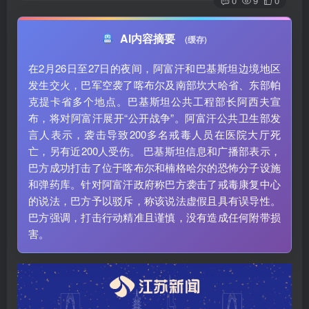
0
9
0
AI内容摘要
(缓存)
在2月26日至27日的夜间，阿富汗和巴基斯坦边境地区
发生交火，巴军空袭了喀布尔及南部坎大哈省、东部帕
克提卡省多个地点。巴基斯坦公共工程部长阿西夫宣
布，将对阿富汗展开“公开战争”。阿富汗公共卫生部发
言人表示，袭击导致200多名戒毒人员在医院大厅死
亡，另有近200人受伤。 巴基斯坦信息和广播部表示，
巴方成功打击了位于喀布尔和楠格哈尔的恐怖分子设施
和弹药库。针对阿富汗政府称巴方袭击了戒毒康复中心
的说法，巴方予以驳斥，称该说法虚假且具有误导性。
巴方强调，打击行动精准且谨慎，没有造成任何附带损
害。