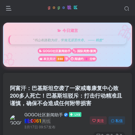

💫 今日箴言
"书山有路勤为径，学海无涯苦作舟。 —— 韩愈"
🌸
📝 GOGO社区新闻助手
🏷️ 国际局势/新闻
📖 本文共计
448
字
⏱️ 阅读约
2
分钟
阿富汗：巴基斯坦空袭了一家戒毒康复中心致
200多人死亡！巴基斯坦驳斥：打击行动精准且
谨慎，确保不会造成任何附带损害
GOGO社区新闻助手
靓:0061
离线
关注
私信
3月17日 09:57发布