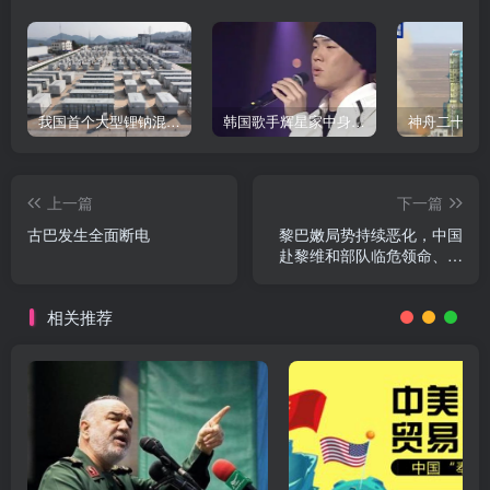
我国首个大型锂钠混合储能站投产，开启储能新时代
韩国歌手辉星家中身亡，终年43岁，警方调查死因
上一篇
下一篇
古巴发生全面断电
黎巴嫩局势持续恶化，中国
赴黎维和部队临危领命、逆
险而行，协助友军完成战场
未爆弹清排任务
相关推荐