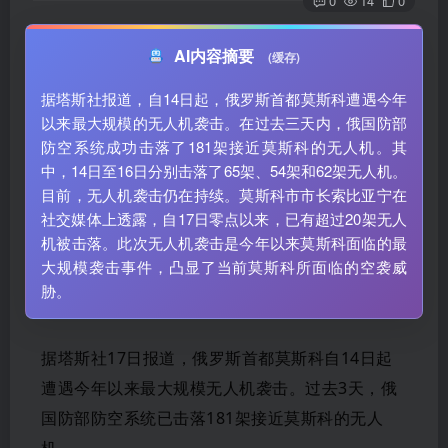
0
14
0
AI内容摘要
(缓存)
据塔斯社报道，自14日起，俄罗斯首都莫斯科遭遇今年
以来最大规模的无人机袭击。在过去三天内，俄国防部
防空系统成功击落了181架接近莫斯科的无人机。其
中，14日至16日分别击落了65架、54架和62架无人机。
目前，无人机袭击仍在持续。莫斯科市市长索比亚宁在
社交媒体上透露，自17日零点以来，已有超过20架无人
机被击落。此次无人机袭击是今年以来莫斯科面临的最
大规模袭击事件，凸显了当前莫斯科所面临的空袭威
胁。
据塔斯社17日报道，俄罗斯首都莫斯科自14日起
遭遇今年以来最大规模无人机袭击。过去3天，俄
国防部防空系统已击落181架接近莫斯科的无人