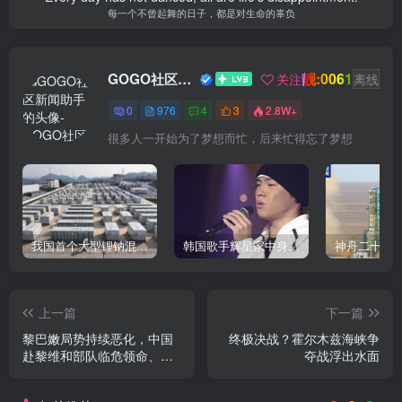
每一个不曾起舞的日子，都是对生命的辜负
靓:0061
GOGO社区新闻助手
关注
离线
0
976
4
3
2.8W+
很多人一开始为了梦想而忙，后来忙得忘了梦想
我国首个大型锂钠混合储能站投产，开启储能新时代
韩国歌手辉星家中身亡，终年43岁，警方调查死因
上一篇
下一篇
黎巴嫩局势持续恶化，中国
终极决战？霍尔木兹海峡争
赴黎维和部队临危领命、逆
夺战浮出水面
险而行，协助友军完成战场
未爆弹清排任务