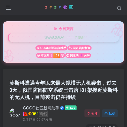

💫 今日箴言
"坚持就是胜利。 —— 毛泽东"
🌸
📝 GOGO社区新闻助手
🏷️ 国际局势/新闻
📖 本文共计
153
字
⏱️ 阅读约
1
分钟
莫斯科遭遇今年以来最大规模无人机袭击，过去
3天，俄国防部防空系统已击落181架接近莫斯科
的无人机，目前袭击仍在持续
GOGO社区新闻助手
靓:0061
离线
关注
私信
3月17日 09:57发布