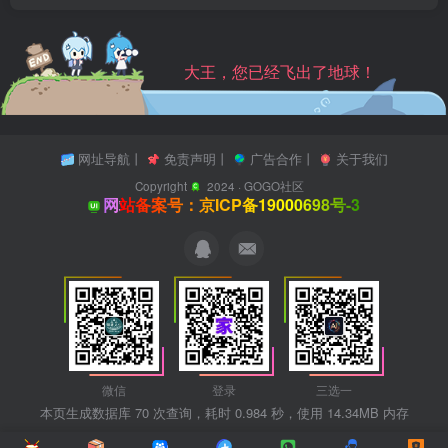
大王，您已经飞出了地球！
网址导航
丨
免责声明
丨
广告合作
丨
关于我们
Copyright
2024 ·
GOGO社区
网站备案号：京ICP备19000698号-3
微信
登录
三选一
本页生成数据库 70 次查询，耗时 0.984 秒，使用 14.34MB 内存