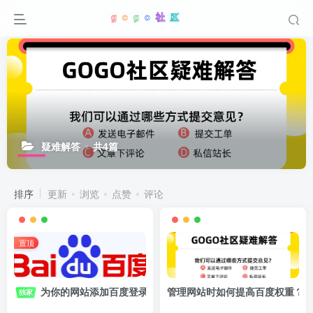
疑难解答
共4篇
排序
更新
浏览
点赞
评论
置顶
为你的网站添加百度登录
管理网站时如何提高百度权重？
独家