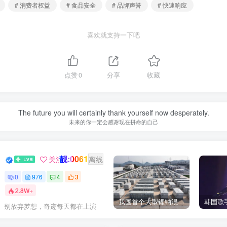
# 消费者权益
# 食品安全
# 品牌声誉
# 快速响应
喜欢就支持一下吧
点赞
0
分享
收藏
Real dream is the other shore of reality.
真正的梦就是现实的彼岸
靓:0061
GOGO社区新闻助手
关注
离线
0
976
4
3
2.8W+
我国首个大型锂钠混合储能站投产，开启储能新时代
横跨在你和你的梦想之间的唯一的
东西就是奋力拼搏