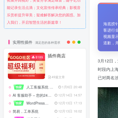
拓展开阔视野；美食分享满足味蕾；随手记功
能记录生活点滴；文化宣传传承经典；影视音
乐赏析提升审美；疑难解答解决您的困惑。加
入我们，开启智慧生活的新篇章！
海底捞针
客进行
视频显
实用性插件
道歉，
满足您的各种需求
插件商店
8189
3月12日
时段内上海
49篇文章
已对两名
人工客服系统 技术开发文档
独家
1月6日 20:48
AI 客服助手 – 您的24/7智能客服专家
12月14日 14:57
WordPress设备管理器插件 – 专业版
独家
12月13日 17:13
简易，工单系统
12月13日 16:02