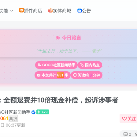
功能
插件商店
实体商城
公告
💫 今日箴言
"千里之行，始于足下。 —— 老子"
📝 GOGO社区新闻助手
🏷️ 国内热点
📖 本文共计
651
字
⏱️ 阅读约
3
分钟
：全额退费并10倍现金补偿，起诉涉事者
GO社区新闻助手
061
离线
关注
日 06:37更新
0