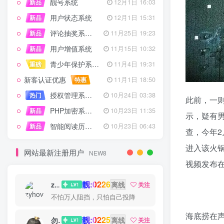
靓号系统
新品
12月1日 16:03
用户状态系统
新品
12月1日 15:31
评论抽奖系统 – 完整功能详解
新品
11月25日 19:23
用户增值系统
新品
11月15日 10:32
青少年保护系统 专为子比主题开发
重磅
11月4日 19:31
新客认证优惠
特惠
11月1日 18:50
授权管理系统子比主题专版
热门
10月24日 03:38
此前，一
PHP加密系统专业版
新品
10月23日 11:35
示，疑有
智能阅读历史系统
新品
10月23日 06:43
查，今年2
进入该火
网站最新注册用户
NEW8
视频发布
靓:0226
zyhove
离线
关注
越是在艰难困苦的时候，我们越是要看到希望
海底捞在声
靓:0225
勿听
离线
关注