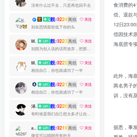
食消费的4
不管你有多慢，都不要紧，只要你有决心，你最终都会到达想去的地方
偿。退款
靓:0224
丛宝
离线
关注
12日23
拖延会让你成为昨天的奴隶
偿因技术
靓:0223
MS-康娃
离线
关注
海底捞专
不要让糟糕的一天让你误以为有个糟糕的人生
靓:0222
Miss 先生
离线
关注
并不是我们所有的人都会拥有浪漫
此外，海
靓:0221
猫小白
离线
关注
两名男子
相信自己，你也就成功了一半
训，没有
靓:0220
泽宇
离线
关注
没有人可以回到过去从头再来，但是每个人都可以从今天开始，创造一个全新的结局
据悉，事
靓:0219
a626911
离线
关注
微笑可以晴朗所有的天
更换，环