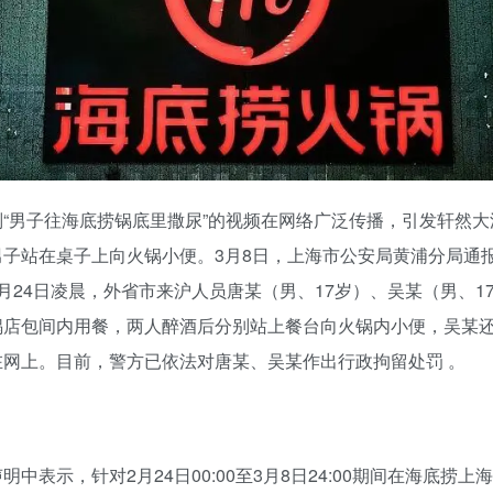
则“男子往海底捞锅底里撒尿”的视频在网络广泛传播，引发轩然大
男子站在桌子上向火锅小便。3月8日，上海市公安局黄浦分局通
月24日凌晨，外省市来沪人员唐某（男、17岁）、吴某（男、1
锅店包间内用餐，两人醉酒后分别站上餐台向火锅内小便，吴某
在网上。目前，警方已依法对唐某、吴某作出行政拘留处罚 。
明中表示，针对2月24日00:00至3月8日24:00期间在海底捞上