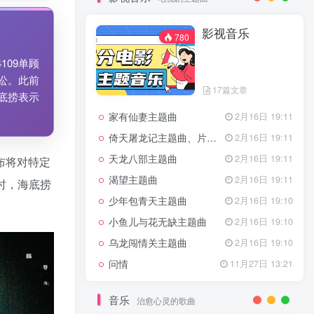
7篇文章
新客认证优惠
影视音乐
特惠
11月1日 18:50
780
GOGO社区官方成员认证
独家
4月20日 20:36
09单顾
GOGO社区–优质作者认证
4月6日 07:29
讼。此前
17篇文章
广告商入驻流程
4月6日 07:24
底捞表示
家有仙妻主题曲
GOGO社区网站搭建(自助服务)
2月16日 19:11
热门
4月6日 06:51
倚天屠龙记主题曲、片头曲
2月16日 19:11
电视剧主题曲
天龙八部主题曲
2月16日 19:11
布将对特定
渴望主题曲
2月16日 19:11
时，海底捞
影视音乐
780
少年包青天主题曲
2月16日 19:10
小鱼儿与花无缺主题曲
2月16日 19:10
乌龙闯情关主题曲
2月16日 19:10
17篇文章
问情
11月27日 13:21
家有仙妻主题曲
2月16日 19:11
倚天屠龙记主题曲、片头曲
2月16日 19:11
音乐
治愈心灵的歌曲