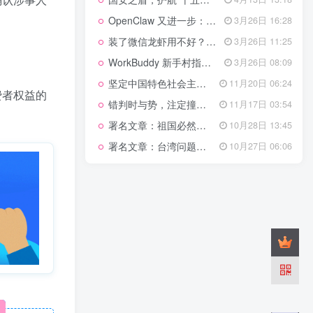
管理网站时如何提高百度权重？
OpenClaw 又进一步：微信直连+安全检测+版本切换
3月26日 16:28
以教为学
装了微信龙虾用不好？3步让你轻松指挥AI干活！
3月26日 11:25
WorkBuddy 新手村指南：10 个核心技巧帮你解锁满级虾🦞！
3月26日 08:09
知识拓展
1.4W+
坚定中国特色社会主义法治的政治定力
11月20日 06:24
费者权益的
错判时与势，注定撞南墙
11月17日 03:54
署名文章：祖国必然统一势不可挡
10月28日 13:45
199篇文章
署名文章：台湾问题的由来和性质
10月27日 06:06
国安之盾，护航“十五五”新征程
4月13日 13:18
OpenClaw 又进一步：微信直连+安全检测+版本切换
3月26日 16:28
装了微信龙虾用不好？3步让你轻松指挥AI干活！
3月26日 11:25
WorkBuddy 新手村指南：10 个核心技巧帮你解锁满级虾🦞！
3月26日 08:09
坚定中国特色社会主义法治的政治定力
11月20日 06:24
错判时与势，注定撞南墙
11月17日 03:54
署名文章：祖国必然统一势不可挡
10月28日 13:45
署名文章：台湾问题的由来和性质
10月27日 06:06