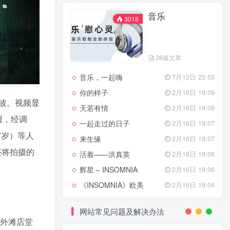
天龙八部主题曲
2月16日 19:11
音乐
渴望主题曲
2月16日 19:11
3018
少年包青天主题曲
2月16日 19:10
小鱼儿与花无缺主题曲
2月16日 19:10
28篇文章
乌龙闯情关主题曲
2月16日 19:10
音乐，一起嗨
7月12日 23:55
问情
11月27日 13:21
你的样子
2月16日 19:09
波。视频显
治愈心灵的歌曲
天若有情
2月16日 19:09
报，经调
一起走过的日子
2月16日 19:07
音乐
3018
7岁）等人
来生缘
2月16日 19:07
还将拍摄的
活着——洪真英
2月16日 19:06
辉星 – INSOMNIA
2月16日 19:06
28篇文章
《INSOMNIA》欧美
2月16日 19:06
音乐，一起嗨
7月12日 23:55
你的样子
2月16日 19:09
网站常见问题及解决办法
海外滩店堂
天若有情
2月16日 19:09