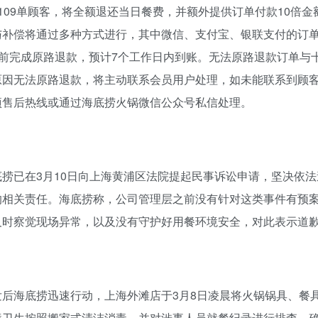
109单顾客，将全额退还当日餐费，并额外提供订单付款10倍金
与补偿将通过多种方式进行，其中微信、支付宝、银联支付的订单
:00前完成原路退款，预计7个工作日内到账。无法原路退款订单与
原因无法原路退款，将主动联系会员用户处理，如未能联系到顾
项售后热线或通过海底捞火锅微信公众号私信处理。
底捞已在3月10日向上海黄浦区法院提起民事诉讼申请，坚决依
的相关责任。海底捞称，公司管理层之前没有针对这类事件有预
及时察觉现场异常，以及没有守护好用餐环境安全，对此表示道
发后海底捞迅速行动，上海外滩店于3月8日凌晨将火锅锅具、餐
境卫生按照搬家式清洁消毒，并对涉事人员就餐纪录进行排查，