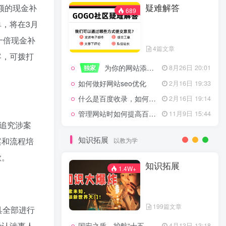
疑难解答
额的现金补
一起走过的日子
2月16日 19:07
689
来生缘
2月16日 19:07
，将在3月
活着——洪真英
2月16日 19:06
十倍现金补
4篇文章
辉星 – INSOMNIA
2月16日 19:06
客，可拨打
为你的网站添加百度登录
独家
8月26日 20:01
《INSOMNIA》欧美
2月16日 19:06
如何做好网站seo优化
2月16日 19:33
什么是百度收录，如何提高收录量？
2月16日 19:14
管理网站时如何提高百度权重？
11月9日 15:44
疑难解答
689
法追究涉案
知识拓展
案和流程培
以教为学
歉。
4篇文章
知识拓展
1.4W+
为你的网站添加百度登录
独家
8月26日 20:01
如何做好网站seo优化
2月16日 19:33
199篇文章
具全部进行
什么是百度收录，如何提高收录量？
2月16日 19:14
确认涉事人
国安之盾，护航“十五五”新征程
4月13日 13:18
11月9日 15:44