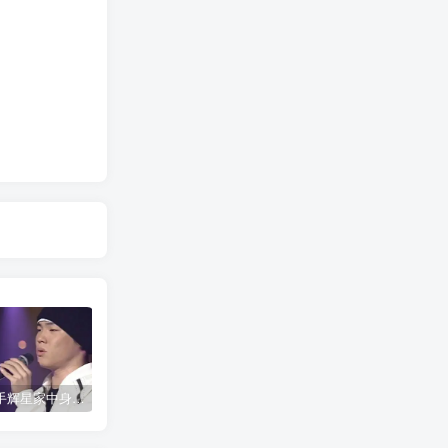
韩国歌手辉星家中身亡，终年43岁，警方调查死因
神舟二十号载人飞船发射取得圆满成功
公安网安成功摧毁一网络水军团伙 15名嫌疑人落网