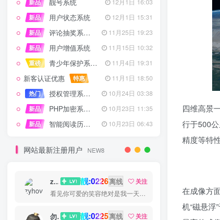
靓号系统
新品
12月1日 16:03
用户状态系统
新品
12月1日 15:31
评论抽奖系统 – 完整功能详解
新品
11月25日 19:23
用户增值系统
新品
11月15日 10:32
青少年保护系统 专为子比主题开发
重磅
11月4日 19:31
新客认证优惠
特惠
11月1日 18:50
授权管理系统子比主题专版
热门
10月24日 03:38
四维高景一
PHP加密系统专业版
新品
10月23日 11:35
行于50
智能阅读历史系统
新品
10月23日 06:43
精度等特
网站最新注册用户
NEW8
靓:0226
zyhove
离线
关注
在成像方
看见你可爱的笑容绝对是我一天中最美好的事
机“磁悬浮
靓:0225
勿听
离线
关注