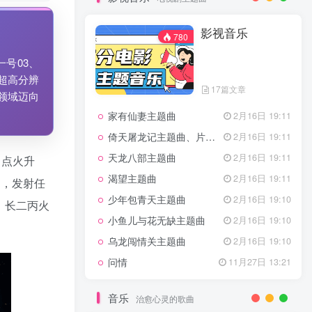
7篇文章
新客认证优惠
影视音乐
特惠
11月1日 18:50
780
GOGO社区官方成员认证
独家
4月20日 20:36
号03、
GOGO社区–优质作者认证
4月6日 07:29
超高分辨
17篇文章
广告商入驻流程
4月6日 07:24
领域迈向
家有仙妻主题曲
GOGO社区网站搭建(自助服务)
2月16日 19:11
热门
4月6日 06:51
倚天屠龙记主题曲、片头曲
2月16日 19:11
电视剧主题曲
天龙八部主题曲
2月16日 19:11
中点火升
渴望主题曲
2月16日 19:11
道，发射任
影视音乐
780
少年包青天主题曲
2月16日 19:10
，长二丙火
小鱼儿与花无缺主题曲
2月16日 19:10
乌龙闯情关主题曲
2月16日 19:10
17篇文章
问情
11月27日 13:21
家有仙妻主题曲
2月16日 19:11
倚天屠龙记主题曲、片头曲
2月16日 19:11
音乐
治愈心灵的歌曲