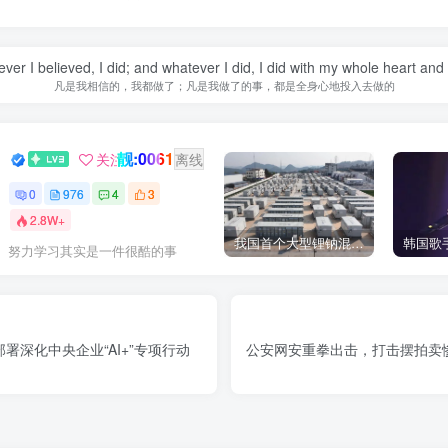
ver I believed, I did; and whatever I did, I did with my whole heart and
凡是我相信的，我都做了；凡是我做了的事，都是全身心地投入去做的
靓:0061
GOGO社区新闻助手
关注
离线
0
976
4
3
2.8W+
我国首个大型锂钠混合储能站投产，开启储能新时代
努力学习其实是一件很酷的事
署深化中央企业“AI+”专项行动
公安网安重拳出击，打击摆拍卖