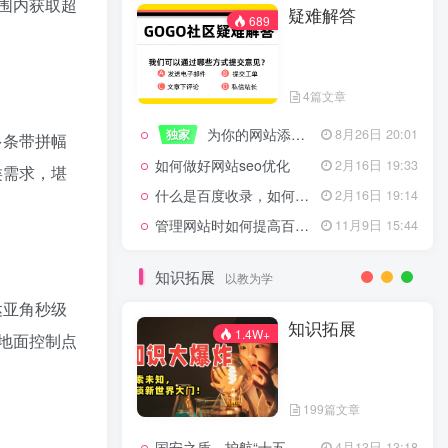
围内获取超
疑难解答
一起走过的日子
2月16日 19:07
689
来生缘
2月16日 19:07
活着——洪真英
2月16日 19:06
4篇文章
辉星 – INSOMNIA
2月16日 19:06
为你的网站添加百度登录
独家
8月26日 20:01
《INSOMNIA》欧美
2月16日 19:06
多条带拼幅
如何做好网站seo优化
2月16日 19:33
类需求，堪
什么是百度收录，如何提高收录量？
2月16日 19:14
管理网站时如何提高百度权重？
11月9日 15:44
疑难解答
689
知识拓展
以教为学
达亚角秒级
4篇文章
知识拓展
1.4W+
地面控制点
为你的网站添加百度登录
独家
8月26日 20:01
如何做好网站seo优化
2月16日 19:33
199篇文章
什么是百度收录，如何提高收录量？
2月16日 19:14
国安之盾，护航“十五五”新征程
4月13日 13:18
11月9日 15:44