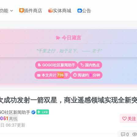
功能
插件商店
实体商城
公告
💫 今日箴言
"千里之行，始于足下。 —— 老子"
📝 GOGO社区新闻助手
🏷️ 国内热点
📖 本文共计
726
字
⏱️ 阅读约
3
分钟
次成功发射一箭双星，商业遥感领域实现全新
GO社区新闻助手
061
离线
关注
日 06:37更新
0