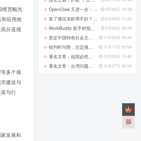
管理网站时如何提高百度权重？
四维宽幅光
OpenClaw 又进一步：微信直连+安全检测+版本切换
3月26日 16:28
以教为学
集和应用效
装了微信龙虾用不好？3步让你轻松指挥AI干活！
3月26日 11:25
WorkBuddy 新手村指南：10 个核心技巧帮你解锁满级虾🦞！
3月26日 08:09
业高分遥感
知识拓展
1.4W+
坚定中国特色社会主义法治的政治定力
11月20日 06:24
错判时与势，注定撞南墙
11月17日 03:54
署名文章：祖国必然统一势不可挡
10月28日 13:45
199篇文章
署名文章：台湾问题的由来和性质
10月27日 06:06
国安之盾，护航“十五五”新征程
4月13日 13:18
理等多个领
OpenClaw 又进一步：微信直连+安全检测+版本切换
3月26日 16:28
城市建设与
装了微信龙虾用不好？3步让你轻松指挥AI干活！
3月26日 11:25
决策与行
WorkBuddy 新手村指南：10 个核心技巧帮你解锁满级虾🦞！
3月26日 08:09
坚定中国特色社会主义法治的政治定力
11月20日 06:24
错判时与势，注定撞南墙
11月17日 03:54
署名文章：祖国必然统一势不可挡
10月28日 13:45
国家发展和
署名文章：台湾问题的由来和性质
10月27日 06:06