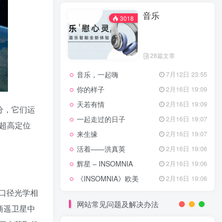
天龙八部主题曲
2月16日 19:11
音乐
渴望主题曲
2月16日 19:11
3018
少年包青天主题曲
2月16日 19:10
小鱼儿与花无缺主题曲
2月16日 19:10
28篇文章
乌龙闯情关主题曲
2月16日 19:10
音乐，一起嗨
7月12日 23:55
问情
11月27日 13:21
你的样子
2月16日 19:09
治愈心灵的歌曲
天若有情
2月16日 19:09
分，它们运
一起走过的日子
2月16日 19:07
和超高定位
音乐
3018
来生缘
2月16日 19:07
活着——洪真英
2月16日 19:06
辉星 – INSOMNIA
2月16日 19:06
28篇文章
《INSOMNIA》欧美
2月16日 19:06
音乐，一起嗨
7月12日 23:55
口径光学相
你的样子
2月16日 19:09
网站常见问题及解决办法
商遥卫星中
天若有情
2月16日 19:09