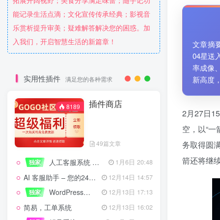
拓展开阔视野；美食分享满足味蕾；随手记功
能记录生活点滴；文化宣传传承经典；影视音
乐赏析提升审美；疑难解答解决您的困惑。加
入我们，开启智慧生活的新篇章！
文章摘
04星
率成像
实用性插件
新高度
满足您的各种需求
插件商店
8189
2月27日
空，以“一
49篇文章
务取得圆满
箭还将继
人工客服系统 技术开发文档
独家
1月6日 20:48
AI 客服助手 – 您的24/7智能客服专家
12月14日 14:57
WordPress设备管理器插件 – 专业版
独家
12月13日 17:13
简易，工单系统
12月13日 16:02