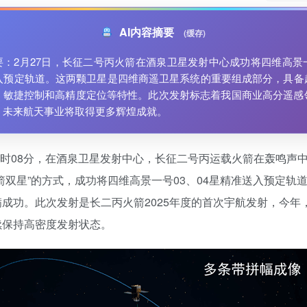
AI内容摘要
(缓存)
要：2月27日，长征二号丙火箭在酒泉卫星发射中心成功将四维高景一
送入预定轨道。这两颗卫星是四维商遥卫星系统的重要组成部分，具备
、敏捷控制和高精度定位等特性。此次发射标志着我国商业高分遥感
，未来航天事业将取得更多辉煌成就。
15时08分，在酒泉卫星发射中心，长征二号丙运载火箭在轰鸣声
箭双星”的方式，成功将四维高景一号03、04星精准送入预定轨
成功。此次发射是长二丙火箭2025年度的首次宇航发射，今年
续保持高密度发射状态。