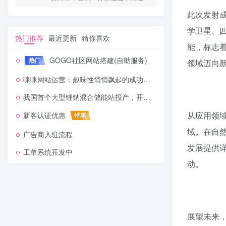
此次发射成
学卫星、
热门推荐
最近更新
猜你喜欢
能，标志
GOGO社区网站搭建(自助服务)
热门
领域迈向
咪咪网站运营：趣味性悄悄飘起的成功风头
我国首个大型锂钠混合储能站投产，开启储能新时代
从应用领
新客认证优惠
特惠
域。在自
广告商入驻流程
发展提供
工单系统开发中
动。
展望未来