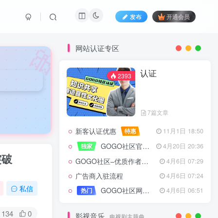
发布
开通会员
🎀
网站认证专区
认证
2393
7篇文章
新客认证优惠
特惠
11月1日 18:50
GOGO社区官方成员认证
独家
4月20日 20:36
突破
GOGO社区–优质作者认证
4月6日 07:29
广告商入驻流程
4月6日 07:24
认证
2393
私信
GOGO社区网站搭建(自助服务)
热门
4月6日 06:51
134
0
影视音乐
电视剧主题曲