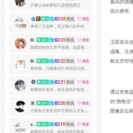
最高的成
不要让你的梦想只是想想而已
高分辨率
靓:0224
丛宝
离线
关注
摔倒了又怎样，至少我们还年轻
靓:0223
MS-康娃
离线
关注
卫星首次
做最好的自己并不容易，这是很美好的愿望，需要耐心、坚持和毅力
成像、立
靓:0222
称太空对地
Miss 先生
离线
关注
有时候，只能靠自己书写自己的美好结局
靓:0221
猫小白
离线
关注
如果你不去试，你永远也不知道结果，所以去试试吧
通过夹角
的“测角
靓:0220
泽宇
离线
关注
图像定位精
只有在日常生活中尽责的人才会在重大时刻尽责
靓:0219
a626911
离线
关注
如果你不去试，你永远也不知道结果，所以去试试吧