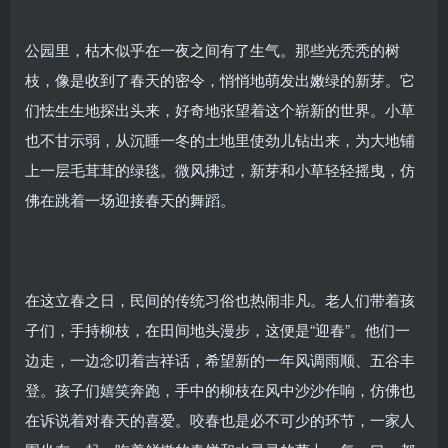
公园里，枯木似乎在一夜之间有了生气。那些光秃秃的树
枝，像是收到了春天的密令，悄悄地萌发出嫩绿的新芽。它
们怯生生地探出头来，好奇地张望着这个崭新的世界。小草
也不甘示弱，从沉睡一冬的土地里使劲儿钻出来，为大地铺
上一层毛茸茸的绿毯。微风拂过，新芽和小草轻轻摇曳，仿
佛在跳着一场迎接春天的舞蹈。
在这立春之日，民间的传统习俗也热闹非凡。老人们带着孩
子们，手持柳枝，在田间地头漫步，这便是“迎春”。他们一
边走，一边念叨着吉祥话，希望新的一年风调雨顺、五谷丰
登。孩子们嬉笑奔跑，手中的柳枝在风中沙沙作响，仿佛也
在诉说着对春天的喜爱。咬春也是必不可少的环节，一家人