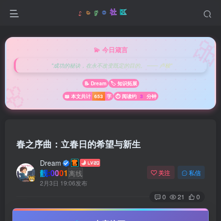

💫 今日箴言
"成功的秘诀，在永不改变既定的目的。 —— 卢梭"
🌸
📝 Dream
🏷️ 知识拓展
📖 本文共计
653
字
⏱️ 阅读约
3
分钟
春之序曲：立春日的希望与新生
Dream
靓:0001
离线
关注
私信
2月3日 19:06发布
0
21
0