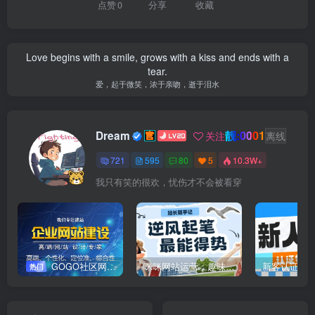
点赞
0
分享
收藏
Love begins with a smile, grows with a kiss and ends with a
tear.
爱，起于微笑，浓于亲吻，逝于泪水
靓:0001
Dream
关注
离线
721
595
80
5
10.3W+
我只有笑的很欢，忧伤才不会被看穿
GOGO社区网站搭建(自助服务)
咪咪网站运营：趣味性悄悄飘起的成功风头
新客认证优
热门