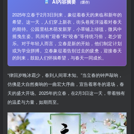
AI内容摘要
(缓存)
2025年立春于2月3日到来，象征着春天的来临和新年的
希望。这一天，人们穿上新衣，街头巷尾洋溢着对春天
的期待。公园里枯木萌发新芽，小草铺上绿毯，微风中
摇曳生姿。民间有“迎春”和“咬春”等传统习俗，老少皆
乐。对于年轻人而言，立春是新的开始，他们制定计划
或为学业拼搏。立春象征着告别过去的疲惫，迎接春天
的到来，鼓励人们怀揣希望，与春天一同成长。
“律回岁晚冰霜少，春到人间草木知。”当立春的钟声敲响，
仿佛是大自然奏响的一曲宏大序曲，宣告着寒冬的退场，春
天的盛大开场。2025年的立春，在2月3日这一天，带着独有
的温柔与力量，如期而至。