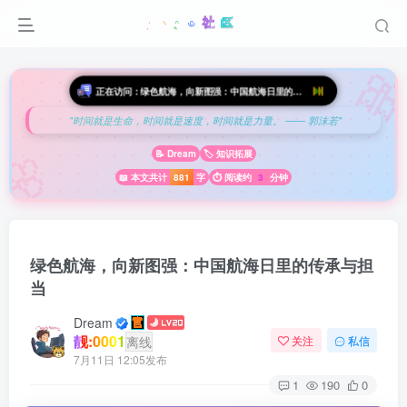

💫 今日箴言
"时间就是生命，时间就是速度，时间就是力量。 —— 郭沫若"
🌸
📝 Dream
🏷️ 知识拓展
📖 本文共计
881
字
⏱️ 阅读约
3
分钟
绿色航海，向新图强：中国航海日里的传承与担
当
Dream
靓:0001
离线
关注
私信
7月11日 12:05发布
1
190
0