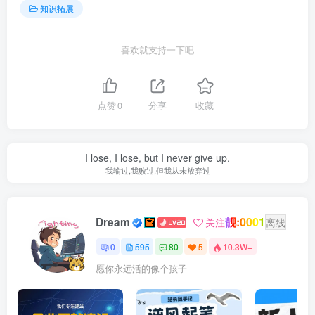
知识拓展
喜欢就支持一下吧
点赞
0
分享
收藏
I lose, I lose, but I never give up.
我输过,我败过,但我从未放弃过
靓:0001
Dream
关注
离线
0
595
80
5
10.3W+
愿你永远活的像个孩子