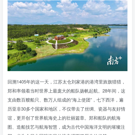
回溯1405年的这一天，江苏太仓刘家港的港湾里旌旗猎猎，
郑和率领着当时世界上最庞大的船队扬帆起航。28年间，这
支由数百艘船只、数万人组成的“海上使团”，七下西洋，遍
历亚非30多个国家和地区，不仅带去了丝绸、瓷器与友好情
谊，更开创了世界航海史上的壮丽篇章。郑和船队的航海
图、造船技艺与航海智慧，成为古代中国海洋文明的璀璨注