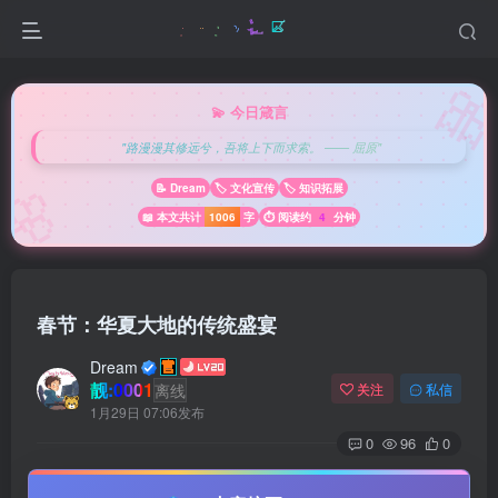

💫 今日箴言
"路漫漫其修远兮，吾将上下而求索。 —— 屈原"
🌸
📝 Dream
🏷️ 文化宣传
🏷️ 知识拓展
📖 本文共计
1006
字
⏱️ 阅读约
4
分钟
春节：华夏大地的传统盛宴
Dream
靓:0001
离线
关注
私信
1月29日 07:06发布
0
96
0