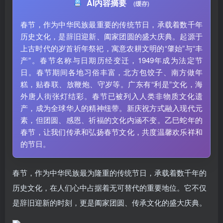
AI内容摘要
(缓存)
春节，作为中华民族最重要的传统节日，承载着数千年
历史文化，是辞旧迎新、阖家团圆的盛大庆典。起源于
上古时代的岁首祈年祭祀，寓意农耕文明的“肇始”与“丰
产”。春节名称与日期历经变迁，1949年成为法定节
日。春节期间各地习俗丰富，北方包饺子、南方做年
糕，贴春联、放鞭炮、守岁等。广东有“利是”文化，海
外唐人街张灯结彩。春节已被列入人类非物质文化遗
产，成为全球华人的精神纽带。新庆祝方式融入现代元
素，但团圆、感恩、祈福的文化内涵不变。乙巳蛇年的
春节，让我们传承和弘扬春节文化，共度温馨欢乐祥和
的节日。
春节，作为中华民族最为隆重的传统节日，承载着数千年的
历史文化，在人们心中占据着无可替代的重要地位。它不仅
是辞旧迎新的时刻，更是阖家团圆、传承文化的盛大庆典。