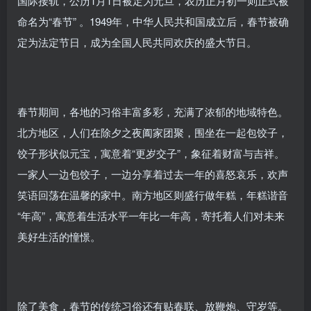
国际接轨，公历1月1日被定为元旦，农历正月初一则正式被
命名为“春节” 。1949年，中华人民共和国成立后，春节被确
定为法定节日，成为全国人民共同欢庆的盛大节日。
春节期间，各地的习俗丰富多彩，充满了浓郁的地域特色。
北方地区，人们在除夕之夜阖家团聚，围坐在一起包饺子，
饺子形状似元宝，寓意着“更岁交子”，象征着财富与吉祥。
一家人一边包饺子，一边分享着过去一年的喜怒哀乐，欢声
笑语回荡在温馨的家中。南方地区则盛行做年糕，年糕谐音
“年高”，寓意着生活水平一年比一年高，寄托着人们对未来
美好生活的憧憬。
除了美食，春节的传统习俗还有贴春联、放鞭炮、守岁等。