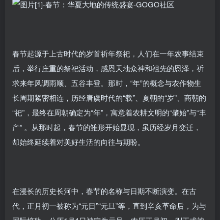
春节起源于上古时代的岁首祈年祭祀，人们在一年农事结束
后，举行庄重的祭祀活动，感恩天地众神和祖先的恩泽，祈
求来年风调雨顺、五谷丰登。那时，“年”的概念与农作物生
长周期紧密相连，历经唐虞时代的“载”、夏朝的“岁”、商朝的
“祀”，最终在周朝确定为“年”，寓意着农耕文明的“肇始”与“丰
产” 。从那时起，春节的雏形开始显现，虽历经岁月变迁，
却始终延续着对美好生活的向往与期盼。
在漫长的历史长河中，春节的名称与日期不断演变。在古
代，正月初一被称为“元日”“元旦”等，直到辛亥革命后，为与