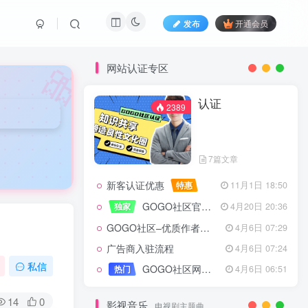
发布
开通会员
🎀
网站认证专区
认证
2389
7篇文章
新客认证优惠
特惠
11月1日 18:50
GOGO社区官方成员认证
独家
4月20日 20:36
GOGO社区–优质作者认证
4月6日 07:29
广告商入驻流程
4月6日 07:24
认证
2389
私信
GOGO社区网站搭建(自助服务)
热门
4月6日 06:51
14
0
影视音乐
电视剧主题曲