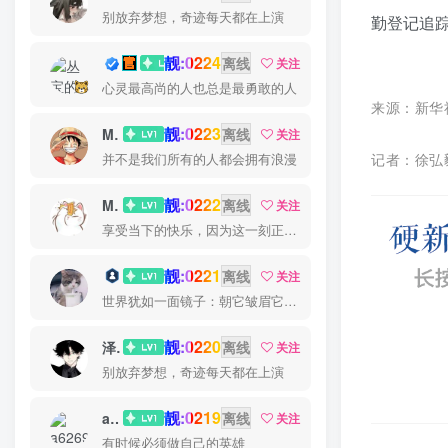
别放弃梦想，奇迹每天都在上演
勤登记追
靓:0224
丛宝
离线
关注
心灵最高尚的人也总是最勇敢的人
来源：新华
靓:0223
MS-康娃
离线
关注
并不是我们所有的人都会拥有浪漫
记者：徐弘
靓:0222
Miss 先生
离线
关注
享受当下的快乐，因为这一刻正是你的人生
靓:0221
猫小白
离线
关注
世界犹如一面镜子：朝它皱眉它就朝你皱眉，朝它微笑它也吵你微笑
靓:0220
泽宇
离线
关注
别放弃梦想，奇迹每天都在上演
靓:0219
a626911
离线
关注
有时候必须做自己的英雄