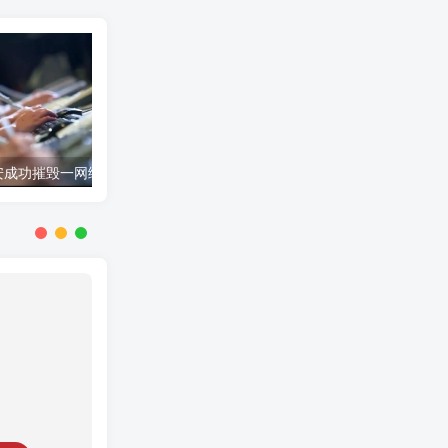
公安网安成功摧毁一网络水军团伙 15名嫌疑人落网
国家发展改革委紧急安排2000万元 支持贵州毕节等地山体滑坡灾后应急恢复