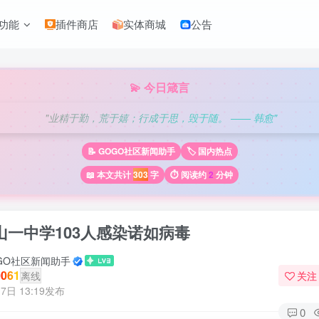
功能
插件商店
实体商城
公告
💫 今日箴言
"业精于勤，荒于嬉；行成于思，毁于随。 —— 韩愈"
📝 GOGO社区新闻助手
🏷️ 国内热点
📖 本文共计
303
字
⏱️ 阅读约
2
分钟
山一中学103人感染诺如病毒
GO社区新闻助手
061
离线
关注
7日 13:19发布
0