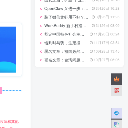
管理网站时如何提高百度权重？
OpenClaw 又进一步：微信直连+安全检测+版本切换
3月26日 16:28
以教为学
装了微信龙虾用不好？3步让你轻松指挥AI干活！
3月26日 11:25
WorkBuddy 新手村指南：10 个核心技巧帮你解锁满级虾🦞！
3月26日 08:09
知识拓展
1.4W+
坚定中国特色社会主义法治的政治定力
11月20日 06:24
错判时与势，注定撞南墙
11月17日 03:54
署名文章：祖国必然统一势不可挡
10月28日 13:45
199篇文章
署名文章：台湾问题的由来和性质
10月27日 06:06
国安之盾，护航“十五五”新征程
4月13日 13:18
OpenClaw 又进一步：微信直连+安全检测+版本切换
3月26日 16:28
装了微信龙虾用不好？3步让你轻松指挥AI干活！
3月26日 11:25
WorkBuddy 新手村指南：10 个核心技巧帮你解锁满级虾🦞！
3月26日 08:09
坚定中国特色社会主义法治的政治定力
11月20日 06:24
错判时与势，注定撞南墙
11月17日 03:54
署名文章：祖国必然统一势不可挡
10月28日 13:45
作权法和其他
署名文章：台湾问题的由来和性质
10月27日 06:06