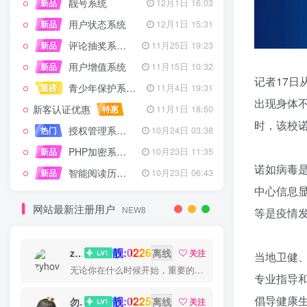
靓号系统
新品
12月1日 16:03
用户状态系统
新品
12月1日 15:31
评论抽奖系统 – 完整功能详解
新品
11月25日 19:23
用户增值系统
新品
11月15日 10:32
记者17
青少年保护系统 专为子比主题开发
重磅
11月4日 19:31
出现身体
新客认证优惠
特惠
11月1日 18:50
时，该校诺
授权管理系统子比主题专版
热门
10月24日 03:38
PHP加密系统专业版
新品
10月23日 11:35
诺如病毒
智能阅读历史系统
新品
10月23日 06:43
中心信息
网站最新注册用户
NEW8
等是疫情
靓:0226
zyhove
离线
关注
当地卫健
无论你在什么时候开始，重要的是开始之后就不要停止
专业指导
倡导健康
靓:0225
勿听
离线
关注