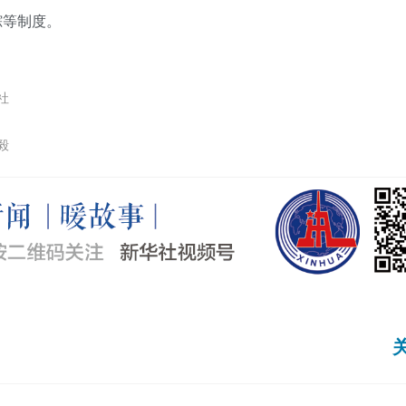
踪等制度。
社
毅