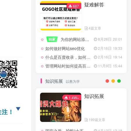
疑难解答
一起走过的日子
2月16日 19:07
687
来生缘
2月16日 19:07
活着——洪真英
2月16日 19:06
4篇文章
辉星 – INSOMNIA
2月16日 19:06
为你的网站添加百度登录
独家
8月26日 20:01
《INSOMNIA》欧美
2月16日 19:06
如何做好网站seo优化
2月16日 19:33
什么是百度收录，如何提高收录量？
2月16日 19:14
管理网站时如何提高百度权重？
11月9日 15:44
疑难解答
687
知识拓展
以教为学
4篇文章
知识拓展
1.4W+
为你的网站添加百度登录
独家
8月26日 20:01
关注！
如何做好网站seo优化
2月16日 19:33
199篇文章
什么是百度收录，如何提高收录量？
2月16日 19:14
国安之盾，护航“十五五”新征程
4月13日 13:18
11月9日 15:44