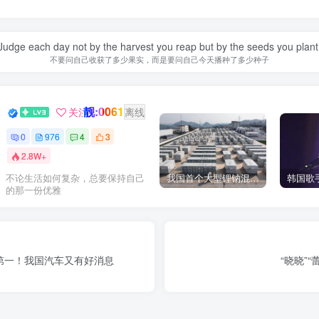
Judge each day not by the harvest you reap but by the seeds you plant
不要问自己收获了多少果实，而是要问自己今天播种了多少种子
靓:0061
GOGO社区新闻助手
关注
离线
0
976
4
3
2.8W+
我国首个大型锂钠混合储能站投产，开启储能新时代
不论生活如何复杂，总要保持自己
的那一份优雅
第一！我国汽车又有好消息
“晓晓”