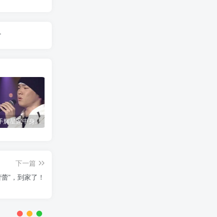
.
韩国歌手辉星家中身亡，终年43岁，警方调查死因
神舟二十号载人飞船发射取得圆满成功
公安网安成功摧毁一网络水军团伙 15名嫌疑人落网
下一篇
“蕾蕾”，到家了！