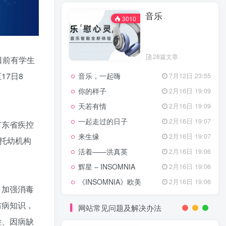
天龙八部主题曲
2月16日 19:11
音乐
渴望主题曲
2月16日 19:11
3010
少年包青天主题曲
2月16日 19:10
小鱼儿与花无缺主题曲
2月16日 19:10
28篇文章
日前有学生
乌龙闯情关主题曲
2月16日 19:10
7日8
音乐，一起嗨
7月12日 23:55
问情
11月27日 13:21
你的样子
2月16日 19:09
治愈心灵的歌曲
天若有情
2月16日 19:09
一起走过的日子
2月16日 19:07
广东省疾控
音乐
3010
来生缘
2月16日 19:07
、托幼机构
活着——洪真英
2月16日 19:06
辉星 – INSOMNIA
2月16日 19:06
28篇文章
《INSOMNIA》欧美
2月16日 19:06
音乐，一起嗨
，加强消毒
7月12日 23:55
你的样子
2月16日 19:09
防病知识，
网站常见问题及解决办法
天若有情
2月16日 19:09
检、因病缺