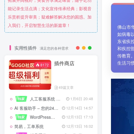
拓展开阔视野；美食分享满足味蕾；随手记功
能记录生活点滴；文化宣传传承经典；影视音
乐赏析提升审美；疑难解答解决您的困惑。加
入我们，开启智慧生活的新篇章！
佛山市
如病毒
东省疾
实用性插件
和疾控
满足您的各种需求
传教育
插件商店
生活习
8172
49篇文章
人工客服系统 技术开发文档
独家
1月6日 20:48
AI 客服助手 – 您的24/7智能客服专家
12月14日 14:57
WordPress设备管理器插件 – 专业版
独家
12月13日 17:13
简易，工单系统
12月13日 16:02