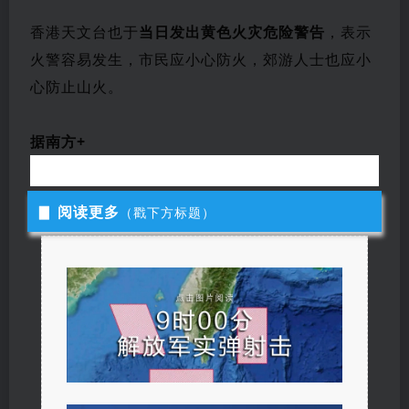
香港天文台也于
当日发出黄色火灾危险警告
，表示
火警容易发生，市民应小心防火，郊游人士也应小
心防止山火。
据南方+
▊
阅读更多
（戳下方标题）