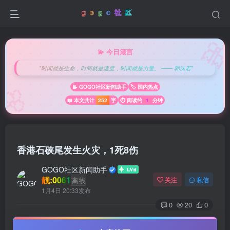

💫 今日箴言
"时间就是生命，时间就是速度，时间就是力量。 —— 郭沫若"
🌸
📝 GOGO社区新闻助手
🏷️ 国内热点
📖 本文共计
252
字
⏱️ 阅读约
1
分钟
香港石硖尾发生火灾，1死8伤
GOGO社区新闻助手
靓:0061
离线
关注
私信
1月4日 20:33发布
0
20
0