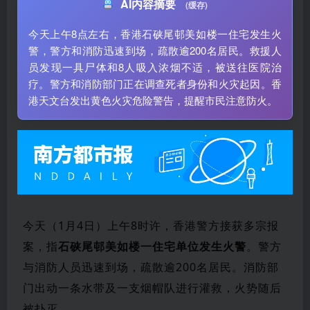
AI内容摘要
(缓存)
今天上午8点左右，香港石硖尾邨美如楼一住宅发生火
警，警方和消防迅速到场，疏散逾200名居民。救援人
员发现一具尸体和8人吸入浓烟不适，被送往医院治
疗。警方和消防部门正在调查死者身份和火灾起因。香
港天文台发出黄色火灾危险警告，提醒市民注意防火。
今天（1月4日）上午8时许，香港警方接获多宗报
案，指
石硖尾邨美如楼一住宅单位发生火警
。警方
与消防人员迅速到场，疏散逾200名居民。消防部
门出动一条水带及一支烟帽队进行灌救，火势随后
被扑灭。