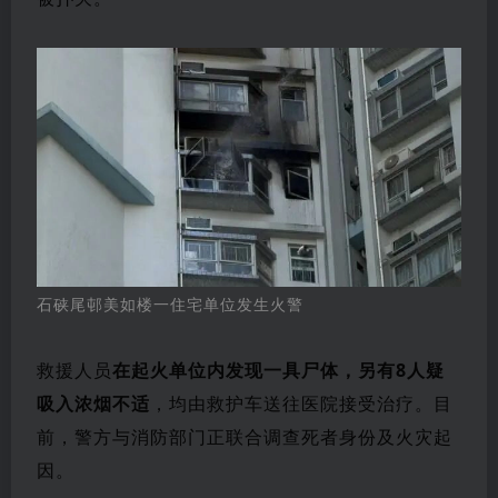
石硖尾邨美如楼一住宅单位发生火警
救援人员
在起火单位内发现一具尸体，另有8人疑
吸入浓烟不适
，均由救护车送往医院接受治疗。目
前，警方与消防部门正联合调查死者身份及火灾起
因。