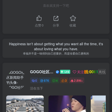
喜欢就支持一下吧
点赞
0
分享
收藏
Happiness isn't about getting what you want all the time, it's
about loving what you have.
幸福并不是一味得到自己想要的，而是珍爱自己拥有的
靓:0061
GOGO社区新闻助手
关注
离线
0
976
4
3
2.8W+
活在当下