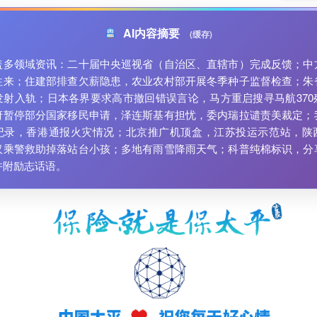
AI内容摘要
(缓存)
盖多领域资讯：二十届中央巡视省（自治区、直辖市）完成反馈；中
往来；住建部排查欠薪隐患，农业农村部开展冬季种子监督检查；朱
发射入轨；日本各界要求高市撤回错误言论，马方重启搜寻马航370
府暂停部分国家移民申请，泽连斯基有担忧，委内瑞拉谴责美裁定；
纪录，香港通报火灾情况；北京推广机顶盒，江苏投运示范站，陕
汉乘警救助掉落站台小孩；多地有雨雪降雨天气；科普纯棉标识，分
并附励志话语。