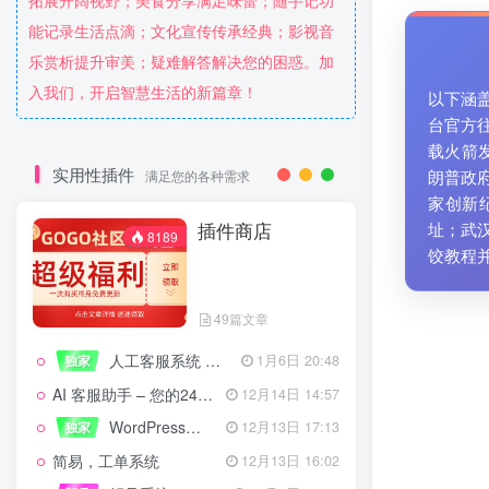
拓展开阔视野；美食分享满足味蕾；随手记功
能记录生活点滴；文化宣传传承经典；影视音
乐赏析提升审美；疑难解答解决您的困惑。加
入我们，开启智慧生活的新篇章！
以下涵
台官方
载火箭
实用性插件
朗普政
满足您的各种需求
家创新
插件商店
址；武
8189
饺教程
49篇文章
人工客服系统 技术开发文档
独家
1月6日 20:48
AI 客服助手 – 您的24/7智能客服专家
12月14日 14:57
WordPress设备管理器插件 – 专业版
独家
12月13日 17:13
简易，工单系统
12月13日 16:02