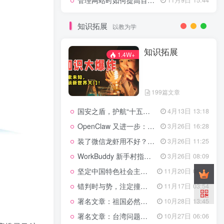
管理网站时如何提高百度权重？
知识拓展
以教为学
知识拓展
1.4W+
199篇文章
国安之盾，护航“十五五”新征程
4月13日 13:18
OpenClaw 又进一步：微信直连+安全检测+版本切换
3月26日 16:28
装了微信龙虾用不好？3步让你轻松指挥AI干活！
3月26日 11:25
WorkBuddy 新手村指南：10 个核心技巧帮你解锁满级虾🦞！
3月26日 08:09
坚定中国特色社会主义法治的政治定力
11月20日 06:24
错判时与势，注定撞南墙
11月17日 03:54
署名文章：祖国必然统一势不可挡
10月28日 13:45
署名文章：台湾问题的由来和性质
10月27日 06:06