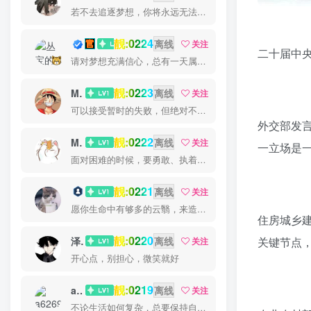
若不去追逐梦想，你将永远无法抓住梦想
靓:0224
丛宝
离线
关注
二十届中
请对梦想充满信心，总有一天属于你的彩虹会在天空微笑
靓:0223
MS-康娃
离线
关注
可以接受暂时的失败，但绝对不能接受未曾奋斗过的自己
外交部发
靓:0222
Miss 先生
离线
关注
一立场是
面对困难的时候，要勇敢、执着、不畏艰辛地去战胜它
靓:0221
猫小白
离线
关注
愿你生命中有够多的云翳，来造成一个美丽的黄昏
住房城乡
靓:0220
关键节点
泽宇
离线
关注
开心点，别担心，微笑就好
靓:0219
a626911
离线
关注
不论生活如何复杂，总要保持自己的那一份优雅