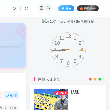
发布
开通会员
🎀
网站认证专区
认证
2391
私信
17
0