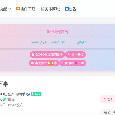
功能
插件商店
实体商城
公告
💫 今日箴言
"千里之行，始于足下。 —— 老子"
📝 GOGO社区新闻助手
🏷️ 国内热点
📖 本文共计
691
字
⏱️ 阅读约
3
分钟
下事
GO社区新闻助手
061
离线
关注
4日 05:43发布
0