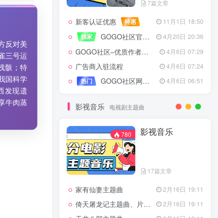
7篇文章
新客认证优惠
特惠
11月1日 18:50
GOGO社区官方成员认证
独家
4月20日 20:36
方反对美
GOGO社区–优质作者认证
4月6日 07:29
雀三号运
广告商入驻流程
4月6日 07:24
残骸；特
我国科学
GOGO社区网站搭建(自助服务)
热门
4月6日 06:51
西发现遗
享牛肉蒸
影视音乐
电视剧主题曲
影视音乐
780
17篇文章
家有仙妻主题曲
2月16日 19:11
倚天屠龙记主题曲、片头曲
2月16日 19:11