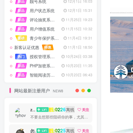
靓号系统
新品
12月1日 16:03
用户状态系统
新品
12月1日 15:31
评论抽奖系统 – 完整功能详解
新品
11月25日 19:23
用户增值系统
新品
11月15日 10:32
青少年保护系统 专为子比主题开发
重磅
11月4日 19:31
新客认证优惠
特惠
11月1日 18:50
授权管理系统子比主题专版
热门
10月24日 03:38
PHP加密系统专业版
新品
10月23日 11:35
智能阅读历史系统
新品
10月23日 06:43
网站最新注册用户
NEW8
靓:0226
zyhove
离线
关注
不要去想那些阻碍你的事，尤其是那些自己想象出来的事
靓:0225
勿听
离线
关注