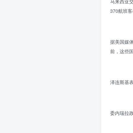
马来西亚交
370航班
据美国媒
前，这些
泽连斯基
委内瑞拉