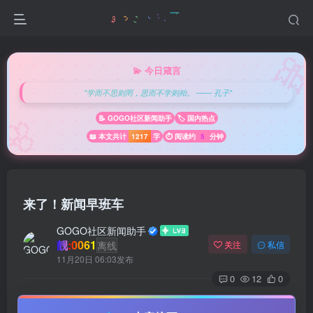

💫 今日箴言
"学而不思则罔，思而不学则殆。 —— 孔子"
🌸
📝 GOGO社区新闻助手
🏷️ 国内热点
📖 本文共计
1217
字
⏱️ 阅读约
5
分钟
来了！新闻早班车
GOGO社区新闻助手
靓:0061
离线
关注
私信
11月20日 06:03发布
0
12
0