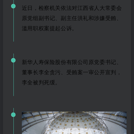
近日，
检察机关依法对江西省人大常委会
原党组副书记、副主任洪礼和涉嫌受
贿、
滥用职权案
提起公诉。
新华
人寿保险股份有限公司原党委书记、
董事长李全贪污、受贿案一审公开宣判，
李全
被判死缓。