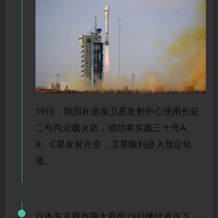
1
9日，我国在酒泉卫星发射中心使用长征
二号丙运载火箭，成功将实践三十号A、
B、C星发射升
空，卫
星顺利进入预定轨
道
。
日本东京股市两大股
指
19日继续承
压下