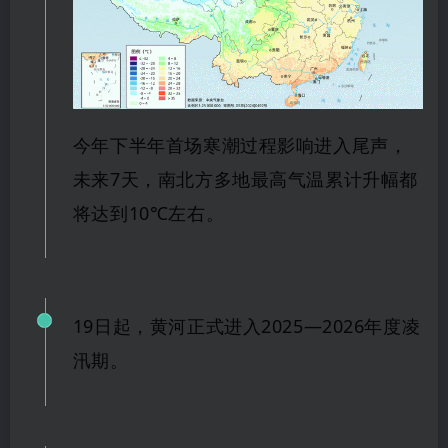
今年下半年首场寒潮过程影响进入尾声，
未来
7天，南北方多地最高气温累计
升幅都
将达到10℃
左右。
1
9日起，黄河正式进入2025—
202
6年度凌
汛期。