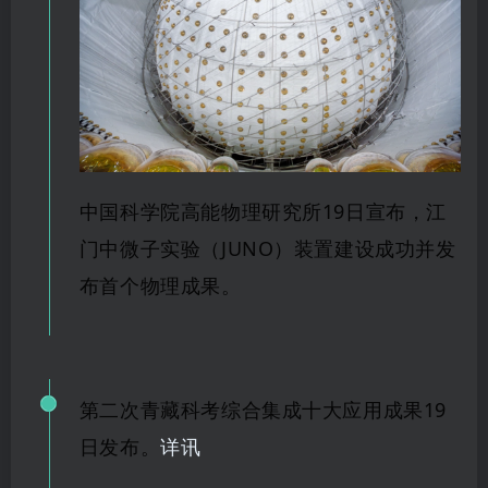
中国
科学院高能物理研究所
19日宣布，江
门中微子实验（JUNO）装置建
设成功并发
布首
个物理成果。
第二次青藏科考综合集成十大应
用
成果
19
日发布。
详讯