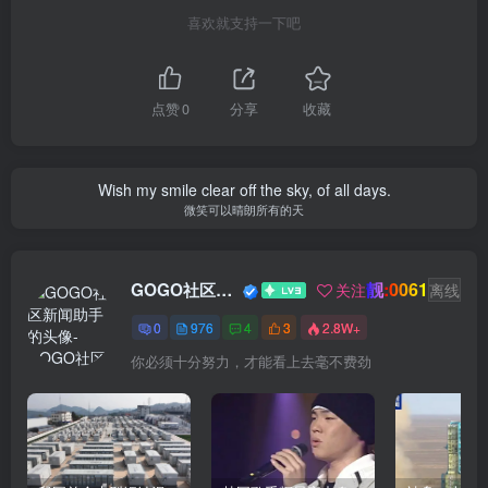
喜欢就支持一下吧
点赞
0
分享
收藏
Wish my smile clear off the sky, of all days.
微笑可以晴朗所有的天
靓:0061
GOGO社区新闻助手
关注
离线
0
976
4
3
2.8W+
你必须十分努力，才能看上去毫不费劲