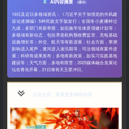
AI内容摘要
(缓存)
19日及近日多领域资讯：《习近平关于加强党的作风建
设论述摘编》5种民族文字版发行；全国冬小麦播种过
九成；多部门有新举措，如实施学生体质强健计划等；
多领域有新动态，包括养老机构预收费监管、充电基础
设施增长等；外交、航天等有新进展；社会方面，寒潮
影响进入尾声，黄河进入凌汛期等；司法领域有案件进
展；科研有成果发布；多地有新政策，如实习实践基地
建设等；天气方面，多地有雨雪；2025媒体融合发展论
坛在青岛开幕，21日将有天王星冲日。
点击这里，查看更多精彩内容