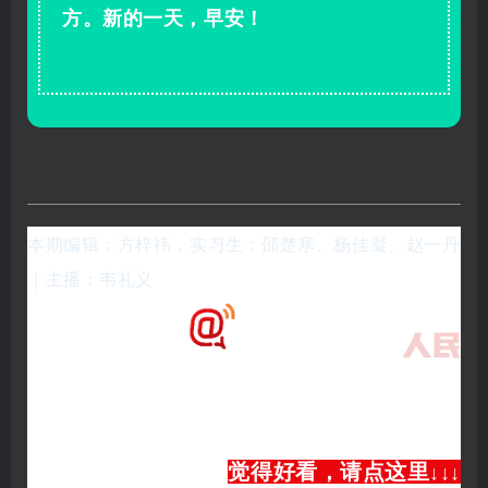
方。新的一天，早安！
本期编辑：方梓祎，实习生：邵楚寒、
杨佳凝、赵一丹
｜主播：韦礼义
觉得好看，请点这里
↓
↓
↓