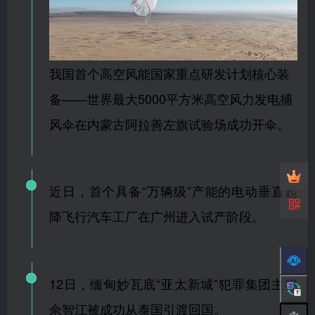
我国首个高空风能国家重点研发计划核心装
备——世界最大5000平方米高空风力发电捕
风伞在内蒙古阿拉善左旗试验场成功开伞。
近日，首个具备“万辆级”产能的电动垂直起
降飞行汽车工厂在广州进入试产阶段。
12日，
缅甸妙瓦底“亚太新城”犯罪集团主犯
佘智江被成功从泰国引渡回国
。