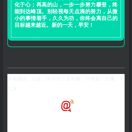
化于心；再高的山，一步一步努力攀登，终
能到达峰顶。别轻视每天点滴的努力，从微
小的事情着手，久久为功，你终会离自己的
目标越来越近。新的一天，早安！
本期编辑：石磊
，实习生：
王幸颖
、
卢宥霖
｜主播：韦
礼义