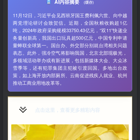
AI内容摘要
(缓存)
11月12日，习近平会见西班牙国王费利佩六世、向中越
两党理论研讨会致贺信。近期，全国秋粮收购超1亿
吨，2024年政府采购规模33750.43亿元，“双11”快递业
务量创新高，我国出口玩具超500亿元，中国专利申请
量蝉联全球第一。国台办、外交部分别就台湾相关问题
表态。此外，强冷空气将影响我国，北京北部现极光，
多领域活动举办或有新进展，包括新媒体大会、大众冰
雪季等，还有犯罪集团主犯被引渡回国。多地出台政
策，如上海开放内部厕所、云南促进残疾人就业、杭州
推动工商业用地改革等。
点击这里，查看更多精彩内容