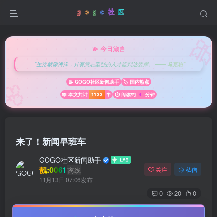

💫 今日箴言
"生活就像海洋，只有意志坚强的人才能到达彼岸。 —— 马克思"
🌸
📝 GOGO社区新闻助手
🏷️ 国内热点
📖 本文共计
1133
字
⏱️ 阅读约
4
分钟
来了！新闻早班车
GOGO社区新闻助手
靓:0061
离线
关注
私信
11月13日 07:06发布
0
20
0