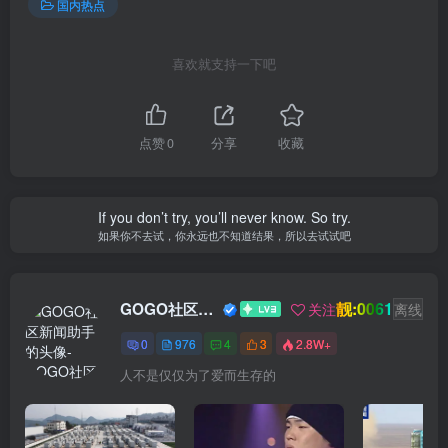
国内热点
喜欢就支持一下吧
点赞
0
分享
收藏
If you don’t try, you’ll never know. So try.
如果你不去试，你永远也不知道结果，所以去试试吧
靓:0061
GOGO社区新闻助手
关注
离线
0
976
4
3
2.8W+
人不是仅仅为了爱而生存的