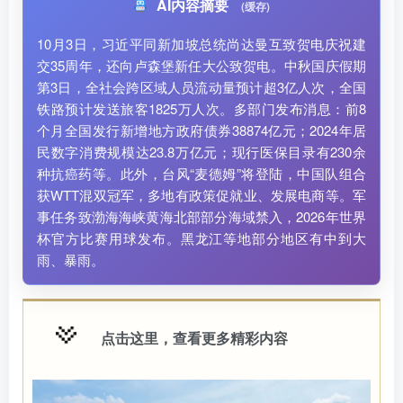
AI内容摘要
(缓存)
10月3日，习近平同新加坡总统尚达曼互致贺电庆祝建
交35周年，还向卢森堡新任大公致贺电。中秋国庆假期
第3日，全社会跨区域人员流动量预计超3亿人次，全国
铁路预计发送旅客1825万人次。多部门发布消息：前8
个月全国发行新增地方政府债券38874亿元；2024年居
民数字消费规模达23.8万亿元；现行医保目录有230余
种抗癌药等。此外，台风“麦德姆”将登陆，中国队组合
获WTT混双冠军，多地有政策促就业、发展电商等。军
事任务致渤海海峡黄海北部部分海域禁入，2026年世界
杯官方比赛用球发布。黑龙江等地部分地区有中到大
雨、暴雨。
点击这里，查看更多精彩内容