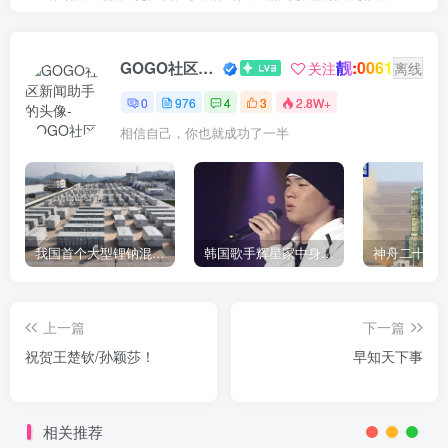
靓:0061
GOGO社区新闻助手
关注
离线
0
976
4
3
2.8W+
相信自己，你也就成功了一半
我国首个大型锂钠混合储能站投产，开启储能新时代
韩国歌手辉星家中身亡，终年43岁，警方调查死因
上一篇
下一篇
祝贺王楚钦/孙颖莎！
早知天下事
相关推荐