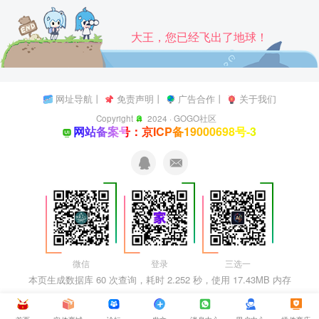
大王，您已经飞出了地球！
网址导航
丨
免责声明
丨
广告合作
丨
关于我们
Copyright
2024 ·
GOGO社区
网站备案号：京ICP备19000698号-3
微信
登录
三选一
本页生成数据库 60 次查询，耗时 2.252 秒，使用 17.43MB 内存