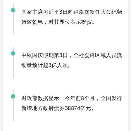
国家主席习近平
3日向卢森堡新任大公纪尧
姆致贺电，对其即位表示
祝贺
。
中秋国庆假期第
3日，全社会跨区
域人员流
动量预计
超3亿人次
。
财政部数据显示，今年前
8个月，全国发行
新增地方政府债券38
874亿元
。