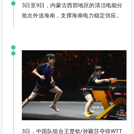
3日
至
9日，
内蒙古西部地区的清洁电能
分
批次
外送海南，支撑海南电力
稳定供
应。
3日，中国队组合王楚钦/孙颖莎夺得WTT