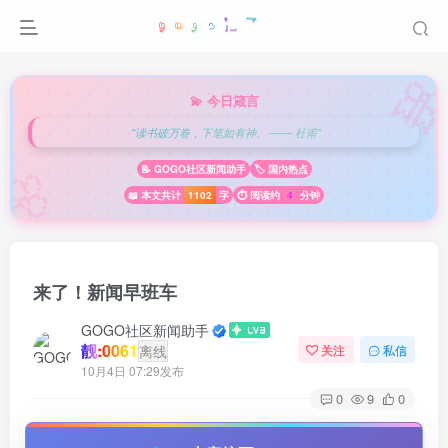

💫 今日箴言
"读书破万卷，下笔如有神。 —— 杜甫"
🌸
📝 GOGO社区新闻助手
🏷️ 国内热点
📖 本文共计
1102
字
⏱️ 阅读约
4
分钟
来了！新闻早班车
GOGO社区新闻助手
靓:0061
离线
关注
私信
10月4日 07:29发布
0
9
0