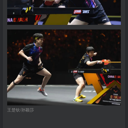
王楚钦/孙颖莎