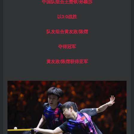
中国队组合王楚钦/孙颖莎
以3:0战胜
队友组合黄友政/陈熠
夺得冠军
黄友政/陈熠获得亚军