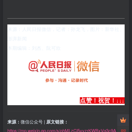
来源：人民日报微信，记者：孙龙飞，图片：
新华社、
澎湃新闻
本期编辑：刘杰、阮可欣
点赞！祝贺！
↓
↓
↓
来源：
微信公众号 |
原文链接：
https://mp.weixin.qq.com/s/ohMLzCl5yyzrKWBxVq3c9A