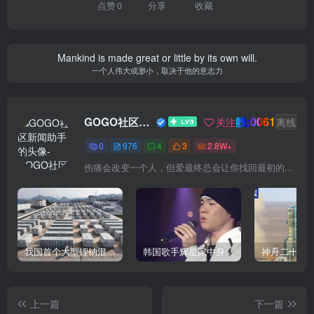
点赞
0
分享
收藏
Mankind is made great or little by its own will.
一个人伟大或渺小，取决于他的意志力
靓:0061
GOGO社区新闻助手
关注
离线
0
976
4
3
2.8W+
伤痛会改变一个人，但爱最终总会让你找回最初的自己
我国首个大型锂钠混合储能站投产，开启储能新时代
韩国歌手辉星家中身亡，终年43岁，警方调查死因
上一篇
下一篇