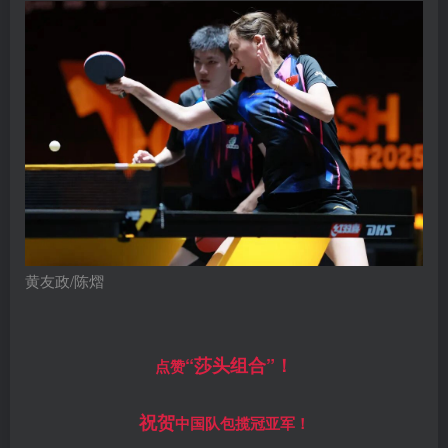
黄友政/陈熠
“莎头组合”！
点赞
祝贺
中国队包揽冠亚军！