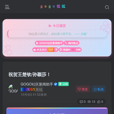

💫 今日箴言
"勿以恶小而为之，勿以善小而不为。 —— 刘备"
🌸
📝 GOGO社区新闻助手
🏷️ 国内热点
📖 本文共计
137
字
⏱️ 阅读约
1
分钟
祝贺王楚钦/孙颖莎！
GOGO社区新闻助手
靓:0061
离线
关注
私信
10月4日 01:52发布
0
13
0