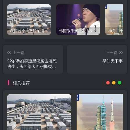
我国首个大型锂钠混合储能站投产，开启储能新时代
韩国歌手辉星家中身亡，终年43岁，警方调查死因
上一篇
下一篇
22岁孕妇突遭黑熊袭击装死
早知天下事
逃生，头面部大面积撕裂，
最新情况→
相关推荐