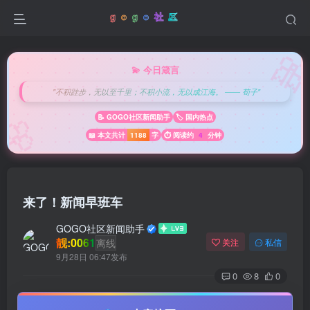

💫 今日箴言
"不积跬步，无以至千里；不积小流，无以成江海。 —— 荀子"
🌸
📝 GOGO社区新闻助手
🏷️ 国内热点
📖 本文共计
1188
字
⏱️ 阅读约
4
分钟
来了！新闻早班车
GOGO社区新闻助手
靓:0061
离线
关注
私信
9月28日 06:47发布
0
8
0