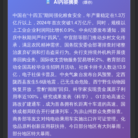
AI内容摘要
(缓存)
中国在“十四五”期间强化粮食安全，年产量稳定在1.3万
亿斤以上，2024年首次突破1.4万亿斤。同时，规模以
上工业企业利润同比增长0.9%。中央纪委发布通知，国
庆中秋期间严纠“四风”。中宣部等部门推动乡村文化传
承，满足农民精神需求。国务院安委会部署排查封堵整
治废弃矿洞和打击盗采行为。央行支持境外机构开展债
券回购业务。国际收支货物服务贸易增长2%。教育部启
动全国高校毕业生招聘月活动。社保卡持卡人数达13.9
亿，电子社保卡普及。中央气象台发布台风预警。定西
陇西县发生5.6级地震，已无生命危险。西宁野生动物园
恢复开放，雪豹“闹闹”回归。科学家实现贵金属原子利
用率近100%，研究成果发表《科学》。G1京哈高速公
路改扩建通车，成为首条拥有长距离十车道的高速。国
铁成都局联合开行健康列车，为凉山州群众免费筛查。
商务部等发文对纯电动乘用车实施出口许可证管理。化
妆品原料创新应用获扶持。今日部分地区有大到暴雨，
部分地区特大暴雨。