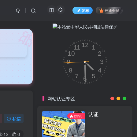
发布
开通会员
🎀
网站认证专区
认证
2393
私信
12
0