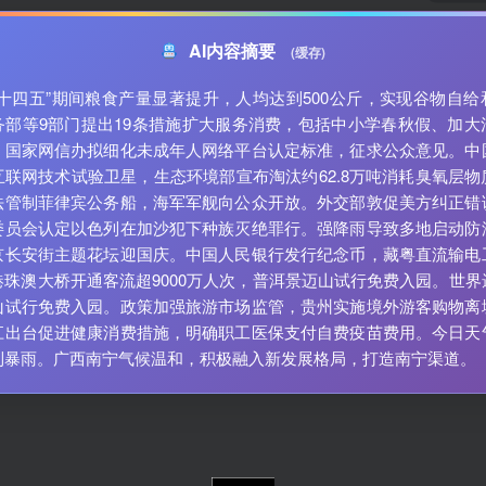
AI内容摘要
(缓存)
“十四五”期间粮食产量显著提升，人均达到500公斤，实现谷物自给
务部等9部门提出19条措施扩大服务消费，包括中小学春秋假、加大
。国家网信办拟细化未成年人网络平台认定标准，征求公众意见。中
互联网技术试验卫星，生态环境部宣布淘汰约62.8万吨消耗臭氧层物
法管制菲律宾公务船，海军军舰向公众开放。外交部敦促美方纠正错
委员会认定以色列在加沙犯下种族灭绝罪行。强降雨导致多地启动防
京长安街主题花坛迎国庆。中国人民银行发行纪念币，藏粤直流输电
港珠澳大桥开通客流超9000万人次，普洱景迈山试行免费入园。世界
山试行免费入园。政策加强旅游市场监管，贵州实施境外游客购物离
江出台促进健康消费措施，明确职工医保支付自费疫苗费用。今日天
到暴雨。广西南宁气候温和，积极融入新发展格局，打造南宁渠道。