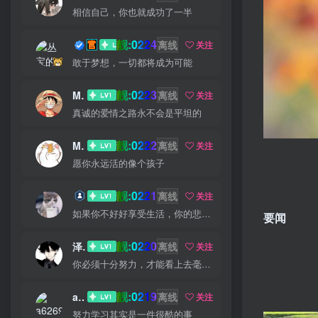
相信自己，你也就成功了一半
靓:0224
丛宝
离线
关注
敢于梦想，一切都将成为可能
靓:0223
MS-康娃
离线
关注
真诚的爱情之路永不会是平坦的
靓:0222
Miss 先生
离线
关注
愿你永远活的像个孩子
靓:0221
猫小白
离线
关注
如果你不好好享受生活，你的悲伤、难过、害怕、羞愧和内疚会代替你享受
要闻
靓:0220
泽宇
离线
关注
你必须十分努力，才能看上去毫不费劲
靓:0219
a626911
离线
关注
努力学习其实是一件很酷的事