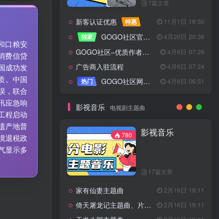
7篇文章
新客认证优惠
特惠
11月1日 18:50
GOGO社区官方成员认证
独家
4月20日 20:36
和口粮安
GOGO社区–优质作者认证
4月6日 07:29
消费信贷
广告商入驻流程
4月6日 07:24
国成功发
质。中国
GOGO社区网站搭建(自助服务)
热门
4月6日 06:51
误，联合
汛应急响
影视音乐
电视剧主题曲
工程启动
遗产地普
影视音乐
780
境退税政
气显示多
17篇文章
家有仙妻主题曲
2月16日 19:11
倚天屠龙记主题曲、片头曲
2月16日 19:11