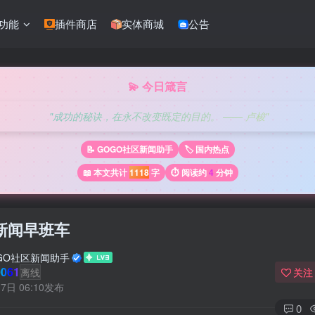
功能
插件商店
实体商城
公告
💫 今日箴言
"成功的秘诀，在永不改变既定的目的。 —— 卢梭"
📝 GOGO社区新闻助手
🏷️ 国内热点
📖 本文共计
1118
字
⏱️ 阅读约
4
分钟
新闻早班车
GO社区新闻助手
061
离线
关注
7日 06:10发布
0