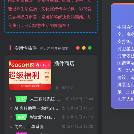
拓展开阔视野；美食分享满足味蕾；随手记功
能记录生活点滴；文化宣传传承经典；影视音
乐赏析提升审美；疑难解答解决您的困惑。加
入我们，开启智慧生活的新篇章！
中国在
全。商
支持等
实用性插件
射卫星
满足您的各种需求
海警依
插件商店
国调查
8190
应，北
建设。
洱景迈
49篇文章
策。浙
地有大
人工客服系统 技术开发文档
独家
1月6日 20:48
AI 客服助手 – 您的24/7智能客服专家
12月14日 14:57
WordPress设备管理器插件 – 专业版
独家
12月13日 17:13
简易，工单系统
12月13日 16:02