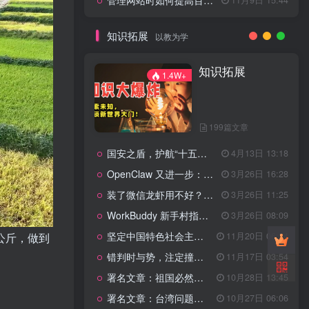
管理网站时如何提高百度权重？
知识拓展
以教为学
知识拓展
1.4W+
199篇文章
国安之盾，护航“十五五”新征程
4月13日 13:18
OpenClaw 又进一步：微信直连+安全检测+版本切换
3月26日 16:28
装了微信龙虾用不好？3步让你轻松指挥AI干活！
3月26日 11:25
WorkBuddy 新手村指南：10 个核心技巧帮你解锁满级虾🦞！
3月26日 08:09
坚定中国特色社会主义法治的政治定力
11月20日 06:24
公斤，做到
错判时与势，注定撞南墙
11月17日 03:54
署名文章：祖国必然统一势不可挡
10月28日 13:45
署名文章：台湾问题的由来和性质
10月27日 06:06