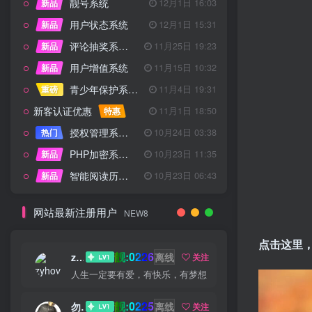
靓号系统
新品
12月1日 16:03
用户状态系统
新品
12月1日 15:31
评论抽奖系统 – 完整功能详解
新品
11月25日 19:23
用户增值系统
新品
11月15日 10:32
青少年保护系统 专为子比主题开发
重磅
11月4日 19:31
新客认证优惠
特惠
11月1日 18:50
授权管理系统子比主题专版
热门
10月24日 03:38
PHP加密系统专业版
新品
10月23日 11:35
智能阅读历史系统
新品
10月23日 06:43
网站最新注册用户
NEW8
点击这里
靓:0226
zyhove
离线
关注
人生一定要有爱，有快乐，有梦想
靓:0225
勿听
离线
关注