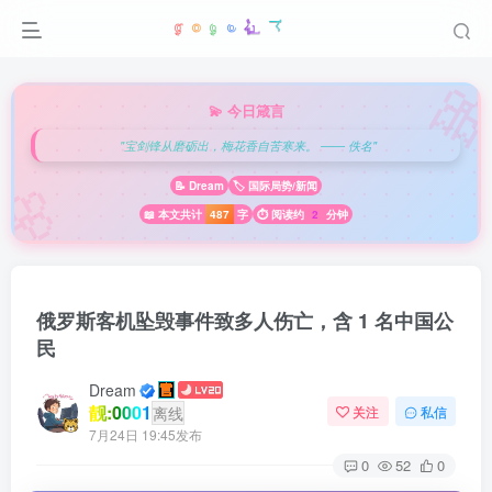

💫 今日箴言
"宝剑锋从磨砺出，梅花香自苦寒来。 —— 佚名"
🌸
📝 Dream
🏷️ 国际局势/新闻
📖 本文共计
487
字
⏱️ 阅读约
2
分钟
俄罗斯客机坠毁事件致多人伤亡，含 1 名中国公
民
Dream
靓:0001
离线
关注
私信
7月24日 19:45发布
0
52
0