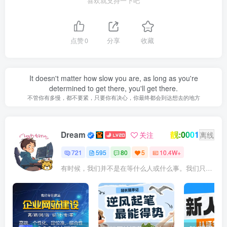
喜欢就支持一下吧
点赞
0
分享
收藏
It doesn't matter how slow you are, as long as you're
determined to get there, you'll get there.
不管你有多慢，都不要紧，只要你有决心，你最终都会到达想去的地方
靓:0001
Dream
关注
离线
721
595
80
5
10.4W+
有时候，我们并不是在等什么人或什么事。我们只是在静待岁月改变自己