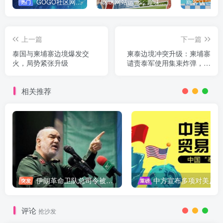
GOGO社区网站搭建(自助服务)
咪咪网站运营：趣味性悄悄飘起的成功风头
新客认证优
热门
上一篇
下一篇
泰国与柬埔寨边境爆发交
柬泰边境冲突升级：柬埔寨
火，局势紧张升级
谴责泰军使用集束炸弹，局
势引国际关注
相关推荐
伊朗革命卫队总司令被暗杀，中东局势再添变数
中方宣布多项对美反制措施，坚决维护自身权益
突发
重磅
评论
抢沙发