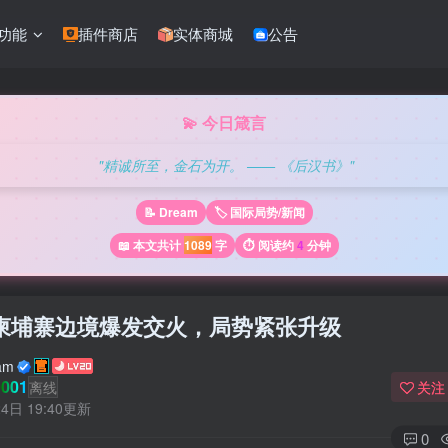
功能
插件商店
实体商城
公告
💫 今日箴言
"精诚所至，金石为开。 —— 《后汉书》"
📝 Dream
🏷️ 国际局势/新闻
📖 本文共计
1089
字
⏱️ 阅读约
4
分钟
柬埔寨边境爆发交火，局势紧张升级
am
001
离线
关注
4日 19:40更新
0