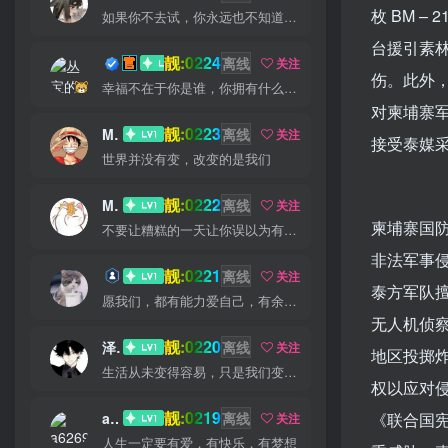
枚 BM 
如果你不去试，你永远也不知道结果，所以去试试吧
台援引素林
靓:0224
丛宝
离线
关注
伤。此外，据
幸福不在于你是谁，你拥有什么，而仅仅在于你自己怎么看待
对柬埔寨军
靓:0223
MS-康娃
离线
关注
接受泰媒
世界并没有变，改变的是我们
靓:0222
Miss 先生
离线
关注
柬埔寨国
不要让糟糕的一天让你误以为有个糟糕的人生
非法军事侵
靓:0221
猫小白
离线
关注
泰方军队
愿我们，都有能力爱自己，有余力爱别人
无人机侦察
靓:0220
泽宇
离线
关注
地区投掷炸
生活从未变得容易，只是我们变得更加坚强
权以应对
靓:0219
a626911
离线
《联合国
关注
人生一定要有爱，有快乐，有梦想