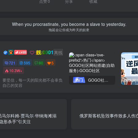
点赞
0
分享
收藏
When you procrastinate, you become a slave to yesterday.
拖延会让你成为昨天的奴隶
靓:0001
Dream
关注
离线
721
595
80
5
10.3W+
热门
GOGO社区网站搭建(自助服务)
要坚信，每一天的阳光都不会辜负
自己的笑容
马尔科姆-贾马尔·华纳海滩溺
俄罗斯客机坠毁事件致多人伤亡
隐形杀手”引关注