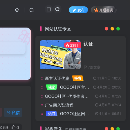
发布
开通会员
🎀
网站认证专区
认证
2391
7篇文章
新客认证优惠
特惠
11月1日 18:50
GOGO社区官方成员认证
独家
4月20日 20:36
GOGO社区–优质作者认证
4月6日 07:29
广告商入驻流程
4月6日 07:24
认证
2391
私信
GOGO社区网站搭建(自助服务)
热门
4月6日 06:51
59
0
影视音乐
电视剧主题曲