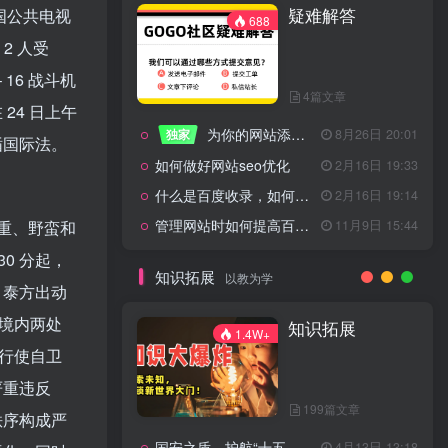
疑难解答
泰国公共电视
一起走过的日子
2月16日 19:07
688
来生缘
2月16日 19:07
2 人受
活着——洪真英
2月16日 19:06
16 战斗机
4篇文章
辉星 – INSOMNIA
2月16日 19:06
24 日上午
为你的网站添加百度登录
独家
8月26日 20:01
《INSOMNIA》欧美
2月16日 19:06
循国际法。
如何做好网站seo优化
2月16日 19:33
什么是百度收录，如何提高收录量？
2月16日 19:14
管理网站时如何提高百度权重？
11月9日 15:44
重、野蛮和
疑难解答
688
0 分起，
知识拓展
以教为学
，泰方出动
4篇文章
柬境内两处
知识拓展
1.4W+
迫行使自卫
为你的网站添加百度登录
独家
8月26日 20:01
严重违反
如何做好网站seo优化
2月16日 19:33
199篇文章
秩序构成严
什么是百度收录，如何提高收录量？
2月16日 19:14
国安之盾，护航“十五五”新征程
4月13日 13:18
11月9日 15:44