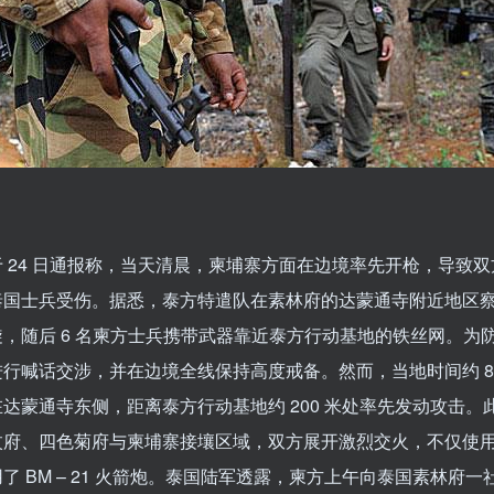
 24 日通报称，当天清晨，柬埔寨方面在边境率先开枪，导致
泰国士兵受伤。据悉，泰方特遣队在素林府的达蒙通寺附近地区
，随后 6 名柬方士兵携带武器靠近泰方行动基地的铁丝网。为
行喊话交涉，并在边境全线保持高度戒备。然而，当地时间约 8 时
达蒙通寺东侧，距离泰方行动基地约 200 米处率先发动攻击。
汶府、四色菊府与柬埔寨接壤区域，双方展开激烈交火，不仅使
了 BM – 21 火箭炮。泰国陆军透露，柬方上午向泰国素林府一