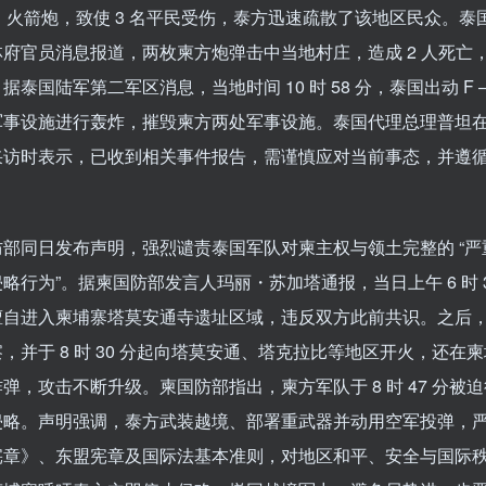
– 21 火箭炮，致使 3 名平民受伤，泰方迅速疏散了该地区民众。
府官员消息报道，两枚柬方炮弹击中当地村庄，造成 2 人死亡，
泰国陆军第二军区消息，当地时间 10 时 58 分，泰国出动 F – 
事设施进行轰炸，摧毁柬方两处军事设施。泰国代理总理普坦在 
采访时表示，已收到相关事件报告，需谨慎应对当前事态，并遵
防部同日发布声明，强烈谴责泰国军队对柬主权与领土完整的 “严
略行为”。据柬国防部发言人玛丽・苏加塔通报，当日上午 6 时 3
擅自进入柬埔寨塔莫安通寺遗址区域，违反双方此前共识。之后
，并于 8 时 30 分起向塔莫安通、塔克拉比等地区开火，还在
弹，攻击不断升级。柬国防部指出，柬方军队于 8 时 47 分被
侵略。声明强调，泰方武装越境、部署重武器并动用空军投弹，
宪章》、东盟宪章及国际法基本准则，对地区和平、安全与国际