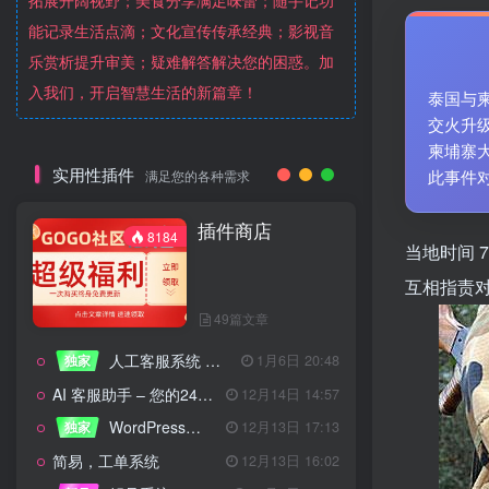
拓展开阔视野；美食分享满足味蕾；随手记功
能记录生活点滴；文化宣传传承经典；影视音
乐赏析提升审美；疑难解答解决您的困惑。加
入我们，开启智慧生活的新篇章！
泰国与
交火升
柬埔寨
实用性插件
此事件
满足您的各种需求
插件商店
8184
当地时间 
互相指责
49篇文章
人工客服系统 技术开发文档
独家
1月6日 20:48
AI 客服助手 – 您的24/7智能客服专家
12月14日 14:57
WordPress设备管理器插件 – 专业版
独家
12月13日 17:13
简易，工单系统
12月13日 16:02