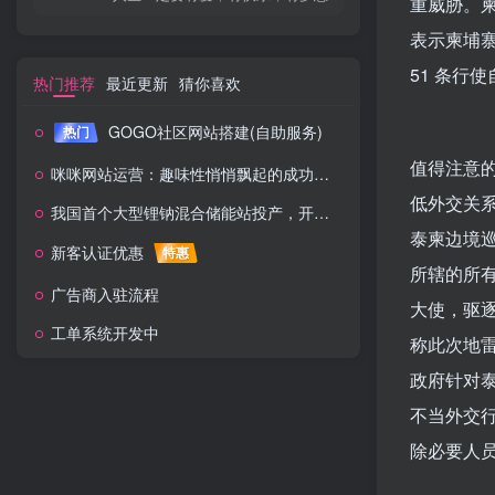
重威胁。
表示柬埔
51 条行
热门推荐
最近更新
猜你喜欢
GOGO社区网站搭建(自助服务)
热门
值得注意
咪咪网站运营：趣味性悄悄飘起的成功风头
低外交关系
我国首个大型锂钠混合储能站投产，开启储能新时代
泰柬边境
新客认证优惠
特惠
所辖的所
广告商入驻流程
大使，驱
工单系统开发中
称此次地雷
政府针对
不当外交
除必要人