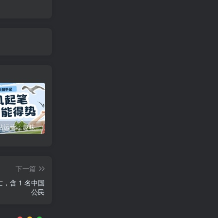
特惠
新客认证优惠
咪咪网站运营：趣味性悄悄飘起的成功风头
广告商入驻流程
下一篇
，含 1 名中国
公民