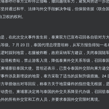
柬埔寨呼吁泰方立即停止侵略，撤回越境军力，避免局势进一步
寨坚持通过和平、法律与外交手段解决争端，但保留依据《联合
使自卫权的权利。
的是，在此次交火事件发生前，泰柬双方已宣布召回各自驻对方
等级。7 月 23 日，泰国代理总理普坦称，从军方报告得知一
巡逻时踩到地雷，右腿被炸断，政府采纳军方建议，关闭泰国陆
有边境检查站，禁止游客入境，降低泰柬外交关系等级，召回泰
逐柬埔寨驻泰国大使。普坦还表示，已责令泰国外交部向柬方递
事件涉及新埋设的地雷，泰方采取了适当的反制升级措施。24 
泰方举措做出对等回应，称泰方关于地雷爆炸的指控毫无根据，
行动责任。柬埔寨决定将与泰国的外交关系降至代办级，召回驻
员外的所有外交官和工作人员，并要求泰国外交官限时离境。