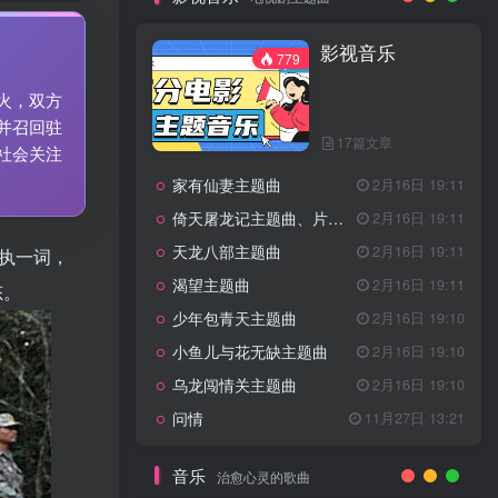
7篇文章
新客认证优惠
影视音乐
特惠
11月1日 18:50
779
GOGO社区官方成员认证
独家
4月20日 20:36
火，双方
GOGO社区–优质作者认证
4月6日 07:29
并召回驻
17篇文章
广告商入驻流程
4月6日 07:24
社会关注
家有仙妻主题曲
GOGO社区网站搭建(自助服务)
2月16日 19:11
热门
4月6日 06:51
倚天屠龙记主题曲、片头曲
2月16日 19:11
电视剧主题曲
天龙八部主题曲
2月16日 19:11
各执一词，
渴望主题曲
2月16日 19:11
态。
影视音乐
779
少年包青天主题曲
2月16日 19:10
小鱼儿与花无缺主题曲
2月16日 19:10
乌龙闯情关主题曲
2月16日 19:10
17篇文章
问情
11月27日 13:21
家有仙妻主题曲
2月16日 19:11
倚天屠龙记主题曲、片头曲
2月16日 19:11
音乐
治愈心灵的歌曲