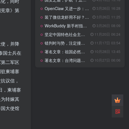
管理网站时如何提高百度权重？
恶化，同时
OpenClaw 又进一步：微信直连+安全检测+版本切换
3月26日 16:28
国宪章》第
以教为学
装了微信龙虾用不好？3步让你轻松指挥AI干活！
3月26日 11:25
WorkBuddy 新手村指南：10 个核心技巧帮你解锁满级虾🦞！
3月26日 08:09
知识拓展
1.4W+
坚定中国特色社会主义法治的政治定力
11月20日 06:24
错判时与势，注定撞南墙
11月17日 03:54
大使，并降
署名文章：祖国必然统一势不可挡
10月28日 13:45
名泰国士兵在
199篇文章
署名文章：台湾问题的由来和性质
10月27日 06:06
军第二军区
国安之盾，护航“十五五”新征程
4月13日 13:18
国驻柬埔寨
OpenClaw 又进一步：微信直连+安全检测+版本切换
3月26日 16:28
交抗议信，
装了微信龙虾用不好？3步让你轻松指挥AI干活！
3月26日 11:25
日，柬埔寨
WorkBuddy 新手村指南：10 个核心技巧帮你解锁满级虾🦞！
3月26日 08:09
是为转嫁其
坚定中国特色社会主义法治的政治定力
11月20日 06:24
错判时与势，注定撞南墙
11月17日 03:54
泰国大使馆
署名文章：祖国必然统一势不可挡
10月28日 13:45
署名文章：台湾问题的由来和性质
10月27日 06:06