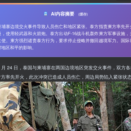
AI内容摘要
(缓存)
柬埔寨边境交火事件导致人员伤亡和地区紧张。泰方指责柬方率先开
级，使用轻武器和火箭炮。泰方出动F-16战斗机轰炸柬方军事设施，
大使。柬方强烈谴责泰方行为，要求停止侵略并撤回越境军力。国际
对地区和平的影响。
7 月 24 日，泰国与柬埔寨在两国边境地区突发交火事件，双方
对方率先开火，此次冲突已造成人员伤亡，周边局势陷入紧张状