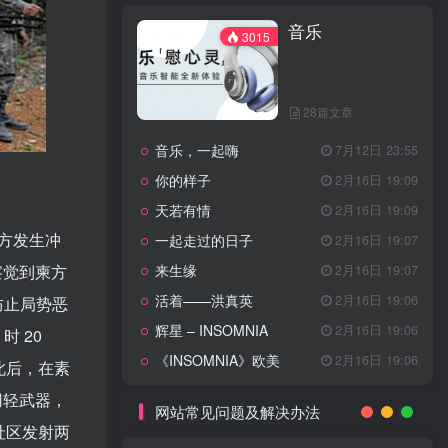
天龙八部主题曲
2月16日 19:11
音乐
渴望主题曲
2月16日 19:11
3015
少年包青天主题曲
2月16日 19:10
小鱼儿与花无缺主题曲
2月16日 19:10
28篇文章
乌龙闯情关主题曲
2月16日 19:10
音乐，一起嗨
7月12日 23:55
问情
11月27日 13:21
你的样子
2月16日 19:09
治愈心灵的歌曲
天若有情
2月16日 19:09
双方发生冲
一起走过的日子
2月16日 19:07
音乐
3015
察觉到柬方
来生缘
2月16日 19:07
活着——洪真英
2月16日 19:06
防止局势恶
辉星 – INSOMNIA
2月16日 19:06
 20
28篇文章
《INSOMNIA》欧美
2月16日 19:06
此后，在素
音乐，一起嗨
7月12日 23:55
用轻武器，
你的样子
2月16日 19:09
网站常见问题及解决办法
社区发射两
天若有情
2月16日 19:09