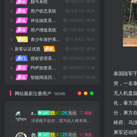
靓号系统
新品
12月1日 16:03
用户状态系统
新品
12月1日 15:31
评论抽奖系统 – 完整功能详解
新品
11月25日 19:23
用户增值系统
新品
11月15日 10:32
青少年保护系统 专为子比主题开发
重磅
11月4日 19:31
新客认证优惠
特惠
11月1日 18:50
授权管理系统子比主题专版
热门
10月24日 03:38
PHP加密系统专业版
新品
10月23日 11:35
泰国陆军于
智能阅读历史系统
新品
10月23日 06:43
突，一名
无人机盘旋
网站最新注册用户
NEW8
化，泰方进
分，柬方在
靓:0226
zyhove
离线
关注
没谁瞧不起你，因为别人根本就没瞧你，大家都很忙的
林府、乌
柬军还动用
靓:0225
勿听
离线
关注