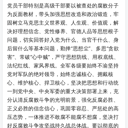
党员干部特别是高级干部要以被查处的腐败分子
为反面教材，带头加强思想改造和政治锻造，牢
固树立马克思主义世界观、人生观、价值观，解
决好理想信念、党性修养、官德人品等思想根子
问题，切实回答好入党为什么、当官干什么、身
后留什么等基本问题，勤掸“思想尘”、多思“贪欲
害”、常破“心中贼”，严守思想防线、用权底线、
法纪红线、家风界线。全军各级要始终不渝坚持
党对军队的绝对领导，始终忠诚核心、拥戴核
心、维护核心、捍卫核心，坚决把思想和行动统
一到党中央、中央军委的重大决策部署上来，充
分认清反腐败斗争的光明前景，强化反腐必胜、
正义必胜的信念信心，巩固零容忍、严惩处的高
压态势，一体推进不敢腐不能腐不想腐，坚决打
好反腐败斗争攻坚战持久战总体战。要以彻底的