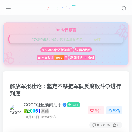

💫 今日箴言
"书山有路勤为径，学海无涯苦作舟。 —— 韩愈"
🌸
📝 GOGO社区新闻助手
🏷️ 国内热点
📖 本文共计
1905
字
⏱️ 阅读约
7
分钟
解放军报社论：坚定不移把军队反腐败斗争进行
到底
GOGO社区新闻助手
靓:0061
离线
关注
私信
10月18日 16:54发布
0
79
0