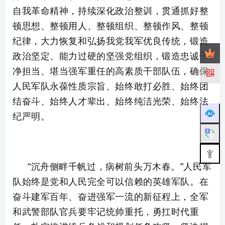
自我革命精神，持续深化政治整训，贯通抓好整
顿思想、整顿用人、整顿组织、整顿作风、整顿
纪律，大力恢复和弘扬我党我军优良传统，锻造
政治坚定、能力过硬的坚强党组织，锻造忠诚干
净担当、堪当强军重任的高素质干部队伍，确保
人民军队永葆性质宗旨、始终敢打必胜、始终团
结奋斗、始终人才辈出、始终纯洁光荣、始终法
纪严明。
“沉舟侧畔千帆过，病树前头万木春。”人民军
队始终是党和人民完全可以信赖的英雄军队。在
奋斗建军百年、奋进强军一流的新征程上，全军
和武警部队官兵要牢记统帅重托，勇扛时代重