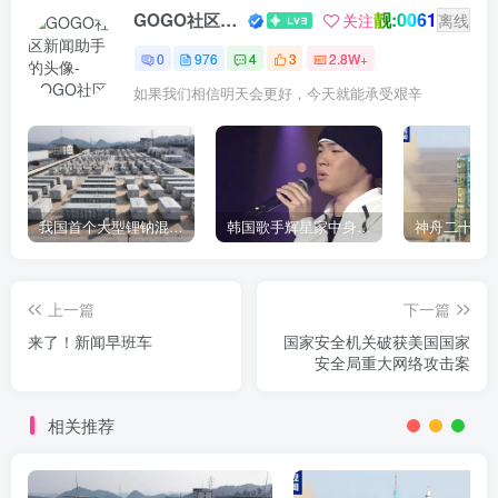
靓:0061
GOGO社区新闻助手
关注
离线
0
976
4
3
2.8W+
如果我们相信明天会更好，今天就能承受艰辛
我国首个大型锂钠混合储能站投产，开启储能新时代
韩国歌手辉星家中身亡，终年43岁，警方调查死因
上一篇
下一篇
来了！新闻早班车
国家安全机关破获美国国家
安全局重大网络攻击案
相关推荐