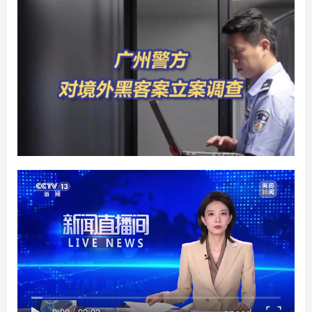
0:00
/
02:03