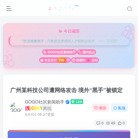

💫 今日箴言
"生活就像海洋，只有意志坚强的人才能到达彼岸。 —— 马克思"
🌸
📝 GOGO社区新闻助手
🏷️ 国内热点
📖 本文共计
706
字
⏱️ 阅读约
3
分钟
广州某科技公司遭网络攻击 境外“黑手”被锁定
GOGO社区新闻助手
靓:0061
离线
关注
私信
9月4日 06:37更新
0
49
0