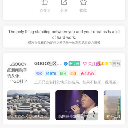
点赞
0
分享
收藏
The only thing standing between you and your dreams is a lot
of hard work.
横跨在你和你的梦想之间的唯一的东西就是奋力拼搏
靓:0061
GOGO社区新闻助手
关注
离线
0
976
4
3
2.8W+
上天只会安排的快乐的结局。如果不快乐，说明还不是最后结局
我国首个大型锂钠混合储能站投产，开启储能新时代
韩国歌手辉星家中身亡，终年43岁，警方调查死因