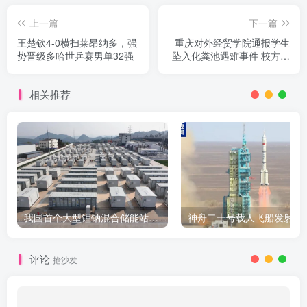
上一篇
下一篇
王楚钦4-0横扫莱昂纳多，强
重庆对外经贸学院通报学生
势晋级多哈世乒赛男单32强
坠入化粪池遇难事件 校方全
力处置善后并加强校园安全
排查
相关推荐
我国首个大型锂钠混合储能站投产，开启储能新时代
评论
抢沙发