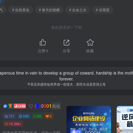
展
气
# 自然景色
# 春天的馈赠
# 生命之水
# 谷雨茶
喜欢就支持一下吧
点赞
0
分享
收藏
osperous time in vain to develop a group of coward, hardship is the mot
forever.
平富足的盛世徒然养成一批懦夫，困苦永远是坚强之母
靓:0001
Dream
关注
离线
721
595
80
5
10.3W+
热门
GOGO社区网站搭建(自助服务)
传递光亮有两种方式：成为一支蜡