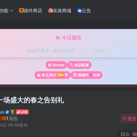
功能
插件商店
实体商城
公告
💫 今日箴言
"少壮不努力，老大徒伤悲。 —— 《长歌行》"
📝 Dream
🏷️ 知识拓展
📖 本文共计
789
字
⏱️ 阅读约
3
分钟
一场盛大的春之告别礼
am
001
离线
关注
0日 06:59发布
0