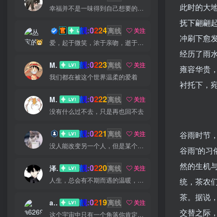
此时的大
幸福并不是一味得到自己想要的，而是珍爱自己拥有的
抚下翩翩
靓:0224
丛宝
离线
关注
冲刷下愈
爱，起于微笑，浓于亲吻，逝于泪水
经历了雨
靓:0223
MS-康娃
离线
关注
雍容华贵
我们都在被这个世界温柔的爱着
衬托下，
靓:0222
Miss 先生
离线
关注
没有什么过不去，只是再也回不去
靓:0221
猫小白
离线
关注
谷雨时节
没人能改变另一个人，但是某个人能成为一个人改变的原因
谷雨”的
然的生机
靓:0220
泽宇
离线
关注
人生，总会有不期而遇的温暖，和生生不息的希望
统，茶农
茶。据说
靓:0219
a626911
离线
关注
交替之际
这个宇宙中只有一个角落你肯定可以改进，那就是你自己