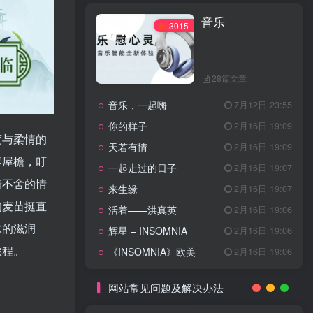
天龙八部主题曲
2月16日 19:11
音乐
渴望主题曲
2月16日 19:11
3015
少年包青天主题曲
2月16日 19:10
小鱼儿与花无缺主题曲
2月16日 19:10
28篇文章
乌龙闯情关主题曲
2月16日 19:10
音乐，一起嗨
7月12日 23:55
问情
11月27日 13:21
你的样子
2月16日 19:09
度与柔情的
治愈心灵的歌曲
天若有情
2月16日 19:09
落屋檐，叮
一起走过的日子
2月16日 19:07
音乐
3015
着不舍的情
来生缘
2月16日 19:07
的麦苗挺直
活着——洪真英
2月16日 19:06
水的滋润
辉星 – INSOMNIA
2月16日 19:06
28篇文章
旅程。
《INSOMNIA》欧美
2月16日 19:06
音乐，一起嗨
7月12日 23:55
你的样子
2月16日 19:09
网站常见问题及解决办法
天若有情
2月16日 19:09