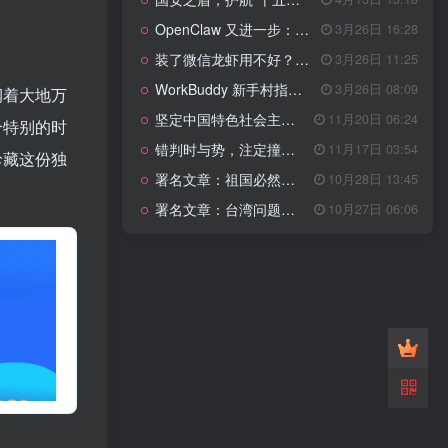
管理网站时如何提高百度权重？
OpenClaw 又进一步：微信直连+安全检测+版本切换
3月26日 16:28
以教为学
装了微信龙虾用不好？3步让你轻松指挥AI干活！
3月26日 11:25
WorkBuddy 新手村指南：10 个核心技巧帮你解锁满级虾🦞！
3月26日 08:09
润着大地万
知识拓展
1.4W+
坚定中国特色社会主义法治的政治定力
11月20日 06:24
个特别的时
错判时与势，注定撞南墙
11月17日 03:54
珍藏这份独
署名文章：祖国必然统一势不可挡
10月28日 13:45
199篇文章
署名文章：台湾问题的由来和性质
10月27日 06:06
国安之盾，护航“十五五”新征程
4月13日 13:18
OpenClaw 又进一步：微信直连+安全检测+版本切换
3月26日 16:28
装了微信龙虾用不好？3步让你轻松指挥AI干活！
3月26日 11:25
WorkBuddy 新手村指南：10 个核心技巧帮你解锁满级虾🦞！
3月26日 08:09
坚定中国特色社会主义法治的政治定力
11月20日 06:24
错判时与势，注定撞南墙
11月17日 03:54
署名文章：祖国必然统一势不可挡
10月28日 13:45
署名文章：台湾问题的由来和性质
10月27日 06:06