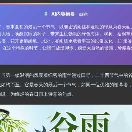
AI内容摘要
(缓存)
节，春末夏初的最后一个节气，以细密的雨丝和蓬勃的绿意为春天画
润大地，唤醒沉睡的种子，带来生机勃勃的绿色海洋。柳树、梧桐等
生姿，花卉更加娇艳。此外，谷雨还承载着丰富的民俗文化，如“走谷雨
”。在这个特殊的时节，让我们放慢脚步，感受大自然的馈赠，珍藏春
，当第一缕温润的风裹着细密的雨丝漫过田野，二十四节气中的
伐如约而至。它是春天的最后一个节气，如同一位优雅的谢幕者
的绿，为绚烂的春日画上诗意的句点。