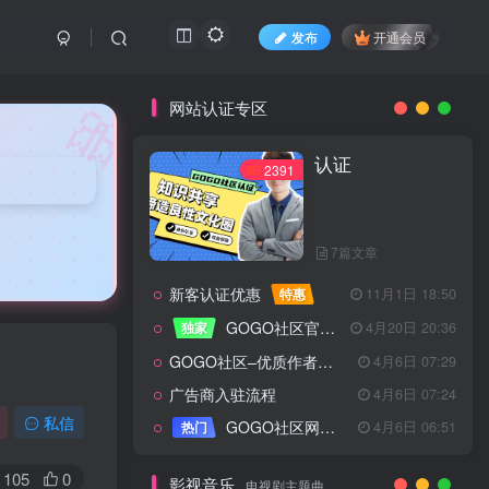
发布
开通会员
🎀
网站认证专区
认证
2391
7篇文章
新客认证优惠
特惠
11月1日 18:50
GOGO社区官方成员认证
独家
4月20日 20:36
GOGO社区–优质作者认证
4月6日 07:29
广告商入驻流程
4月6日 07:24
认证
2391
私信
GOGO社区网站搭建(自助服务)
热门
4月6日 06:51
105
0
影视音乐
电视剧主题曲