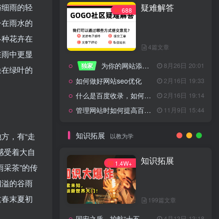
疑难解答
与细雨的轻
一起走过的日子
2月16日 19:07
688
子在雨水的
来生缘
2月16日 19:07
活着——洪真英
2月16日 19:06
各种花卉在
4篇文章
辉星 – INSOMNIA
2月16日 19:06
在雨中更显
为你的网站添加百度登录
独家
8月26日 20:01
《INSOMNIA》欧美
2月16日 19:06
朵在绿叶的
如何做好网站seo优化
2月16日 19:33
什么是百度收录，如何提高收录量？
2月16日 19:14
管理网站时如何提高百度权重？
11月9日 15:44
疑难解答
688
知识拓展
方，有“走
以教为学
感受着大自
4篇文章
知识拓展
1.4W+
采茶”的传
为你的网站添加百度登录
独家
8月26日 20:01
四溢的谷雨
如何做好网站seo优化
2月16日 19:33
这春末夏初
199篇文章
什么是百度收录，如何提高收录量？
2月16日 19:14
国安之盾，护航“十五五”新征程
4月13日 13:18
11月9日 15:44