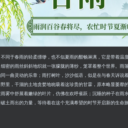
，不同于春雨的轻柔缥缈，也不似夏雨的酣畅淋漓，它是带着温
。细密的雨丝斜斜地织就一张朦胧的薄纱，笼罩着整个世界。雨
如同一曲灵动的乐章；雨打树叶，沙沙低语，似是在与春天诉说
田野里，干涸的土地贪婪地吮吸着这珍贵的甘霖，原本略显萎靡
在雨雾中舒展着嫩绿的叶片，仿佛在欢呼雀跃；沉睡的种子在雨
着破土而出的力量，等待着在这个充满希望的时节开启新的生命