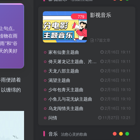
7篇文章
新客认证优惠
影视音乐
特惠
11月1日 18:50
779
GOGO社区官方成员认证
独家
4月20日 20:36
上句点。
GOGO社区–优质作者认证
4月6日 07:29
植物在雨
17篇文章
广告商入驻流程
4月6日 07:24
”和“谷
天的美好
家有仙妻主题曲
GOGO社区网站搭建(自助服务)
2月16日 19:11
热门
4月6日 06:51
倚天屠龙记主题曲、片头曲
2月16日 19:11
电视剧主题曲
天龙八部主题曲
2月16日 19:11
谷雨便踏着
渴望主题曲
2月16日 19:11
影视音乐
779
，以缠绵的
少年包青天主题曲
2月16日 19:10
小鱼儿与花无缺主题曲
2月16日 19:10
乌龙闯情关主题曲
2月16日 19:10
17篇文章
问情
11月27日 13:21
家有仙妻主题曲
2月16日 19:11
倚天屠龙记主题曲、片头曲
2月16日 19:11
音乐
治愈心灵的歌曲