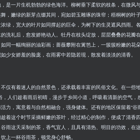
地，是一片生机勃勃的绿色海洋。柳树垂下柔软的枝条，在微风
起舞，嫩绿的新芽点缀其间，宛如碧玉雕琢的珠帘；梧桐树的叶
发浓绿，宽大的叶片如同撑起的巨伞，为树下的生灵遮风挡雨。
水的洗礼后，愈发娇艳动人。牡丹在枝头绽放，层层叠叠的花瓣
，如同一幅绚丽的油彩画；蔷薇攀附在篱笆上，一簇簇粉嫩的花
宛如少女娇羞的脸庞，在雨雾中若隐若现，散发着淡淡的清香。
，不仅有着迷人的自然景色，还承载着丰富的民俗文化。在一些地
习俗，人们趁着雨后初晴，漫步于乡间小道，呼吸着清新的空气，
与活力，寓意着与自然相融合，强身健体。还有的地区保留着“谷雨
们趁着这个时节采摘鲜嫩的茶叶，经过精心的制作，便成了清香
，谷雨这天采制的茶，香气宜人，且具有清热、明目的功效，在
，饮上一杯谷雨茶，顿觉身心舒畅。