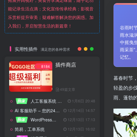
拓展开阔视野；美食分享满足味蕾；随手记功
能记录生活点滴；文化宣传传承经典；影视音
乐赏析提升审美；疑难解答解决您的困惑。加
入我们，开启智慧生活的新篇章！
谷雨时
雨水滋
中摇曳
实用性插件
雨采茶
满足您的各种需求
记忆。
插件商店
8184
暮春时节
轻盈的步
49篇文章
雨、蓬勃
人工客服系统 技术开发文档
独家
1月6日 20:48
AI 客服助手 – 您的24/7智能客服专家
12月14日 14:57
WordPress设备管理器插件 – 专业版
独家
12月13日 17:13
简易，工单系统
12月13日 16:02