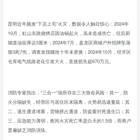
昆明近年频发“下店上宅”火灾，数据令人触目惊心：2024年
10月，虹山东路烧烤店因油锅起火，虽未造成伤亡，但后厨
烟道油垢厚达3厘米；2024年7月，盘龙区商铺户外招牌坠落
致3死7伤，调查发现螺栓十年未更换；2024年10月，经开区
仓库电气线路老化引发大火，直接损失超670万元。
消防专家指出，“三合一”场所存在三大致命风险：其一，防
火分隔缺失，经营区与居住区未隔离，火势易迅速蔓延；其
二，逃生通道堵塞，货物挤占通道，防盗窗封死逃生口；其
三，应急能力薄弱，夜间火灾死亡率是白天的1.5倍，而商户
普遍缺乏消防演练。