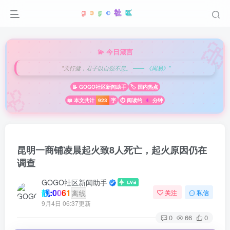

💫 今日箴言
"天行健，君子以自强不息。 —— 《周易》"
🌸
📝 GOGO社区新闻助手
🏷️ 国内热点
📖 本文共计
923
字
⏱️ 阅读约
4
分钟
昆明一商铺凌晨起火致8人死亡，起火原因仍在
调查
GOGO社区新闻助手
靓:0061
离线
关注
私信
9月4日 06:37更新
0
66
0