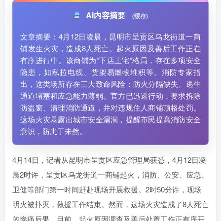
AI内容摘要
(缓存)
文章摘要：4月12日凌晨，昆明市呈贡区乌龙街道一商
铺发生火灾，造成8人死亡。起火原因及善后工作正在
有序进行中。该商铺为“下店上宅”格局，存在多项安全
隐患，如私拉电线、货架易燃物堆积等。消防专家指
出，这类场所存在三大致命风险：防火分隔缺失、逃生
通道堵塞和应急能力薄弱。官方已迅速行动，要求拆除
防盗窗、清理消防通道，并对违规住人商铺顶格处罚。
这场火灾暴露出城市安全漏洞，提醒市民提高消防安全
意识，防患于未然。
4月14日，记者从昆明市呈贡区应急管理局获悉，4月12日凌
晨2时许，呈贡区乌龙街道一商铺起火，消防、公安、应急、
卫健等部门第一时间赶赴现场开展救援。2时50分许，现场
明火被扑灭，救援工作结束。然而，这场火灾造成了8人死亡
的惨痛后果。目前，起火原因调查及善后处置工作正有序开