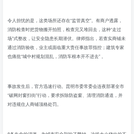
令人担忧的是，这类场所还存在“监管真空”。有商户透露，
消防检查时把货物搬开拍照，检查完又堆回去，这种“走过
场”式整改，让安全隐患长期潜伏。律师指出，若查实商铺未
通过消防验收，业主或面临重大责任事故罪指控；建筑专家
也痛批“城中村规划混乱，消防车根本开不进去” 。
事故发生后，官方迅速行动。昆明市委常委会连夜部署全市
“破网封窗扫街”行动，要求拆除防盗窗、清理消防通道，并
对违规住人商铺顶格处罚。
8条生命的消逝，为城市安全敲响了警钟。这场大火烧出的不