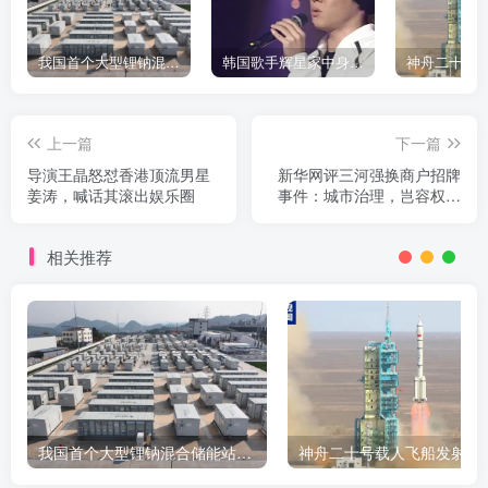
我国首个大型锂钠混合储能站投产，开启储能新时代
韩国歌手辉星家中身亡，终年43岁，警方调查死因
上一篇
下一篇
导演王晶怒怼香港顶流男星
新华网评三河强换商户招牌
姜涛，喊话其滚出娱乐圈
事件：城市治理，岂容权力
如此任性？
相关推荐
我国首个大型锂钠混合储能站投产，开启储能新时代