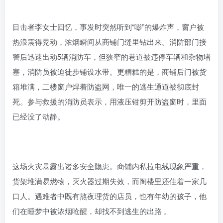
目击者李女士回忆，事发时突然听到“嘭”的爆炸声，窗户被
热浪震得晃动，浓烟瞬间从商铺门缝里钻出来。消防部门接
警后迅速出动5辆消防车，但狭窄的巷道被违停车辆和杂物堵
塞，消防员被迫徒步铺设水带。更糟糕的是，商铺后门被货
箱堆满，二楼窗户焊着防盗网，唯一的逃生通道被彻底封
死。参与救援的消防员表示，用液压钳剪开防盗窗时，里面
已经没了动静。
这场火灾暴露出诸多安全隐患。商铺内私拉电线现象严重，
货架堆满易燃物，灭火器过期失效，而阁楼里还住着一家几
口人。遇难者中既有熬夜理货的店员，也有年幼的孩子，他
们在睡梦中被浓烟呛醒，却找不到逃生的出路 。