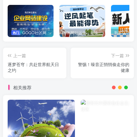
GOGO社区网站搭建(自助服务)
咪咪网站运营：趣味性悄悄飘起的成功风头
新客认证优
热门
上一篇
下一篇
逐梦苍穹：共赴世界航天日
警惕！噪音正悄悄偷走你的
之约
健康
相关推荐