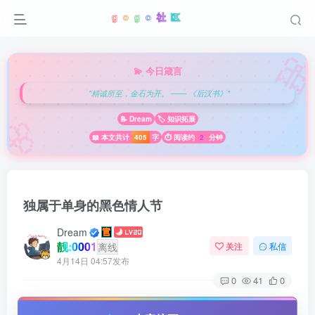

💫 今日箴言
"精诚所至，金石为开。 —— 《后汉书》"
🌸
📝 Dream
🏷️ 知识拓展
📖 本文共计
405
字
⏱️ 阅读约
2
分钟
独属于单身的黑色情人节
Dream
靓:0001
离线
关注
私信
4月14日 04:57发布
0
41
0