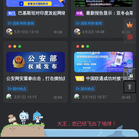
巴基斯坦对印度发起网络攻击 印度约70%电网瘫痪
热门
转载
国际局势/新闻
国际局势/新闻
5月10日 13:10
4月3日 16:48
36
29
公安网安重拳出击，打击摆拍卖惨造谣案，净化网络生态
中国联通成功对接“国家网
重磅
国内热点
国内热点
3月1日 14:15
2月16日 16:37
64
49
大王，您已经飞出了地球！