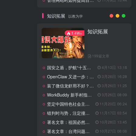
管理网站时如何提高百度权重？
知识拓展
以教为学
知识拓展
1.4W+
199篇文章
国安之盾，护航“十五五”新征程
4月13日 13:18
OpenClaw 又进一步：微信直连+安全检测+版本切换
3月26日 16:28
装了微信龙虾用不好？3步让你轻松指挥AI干活！
3月26日 11:25
WorkBuddy 新手村指南：10 个核心技巧帮你解锁满级虾🦞！
3月26日 08:09
坚定中国特色社会主义法治的政治定力
11月20日 06:24
错判时与势，注定撞南墙
11月17日 03:54
署名文章：祖国必然统一势不可挡
10月28日 13:45
署名文章：台湾问题的由来和性质
10月27日 06:06