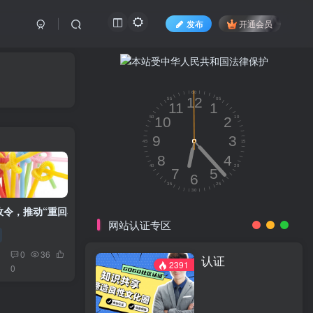
发布
开通会员
令，推动“重回塑料时代”
网站认证专区
0
36
认证
2391
0