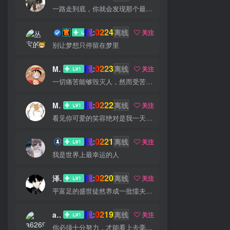
一路走到底，你就会发现那个最佳出口
靓:0224
丛宝
离线
关注
别让梦想只停留在梦里
靓:0223
MS-康娃
离线
关注
一切痛苦能够毁灭人，然而受苦的人也能把痛苦消灭
靓:0222
Miss 先生
离线
关注
看见你可爱的笑容绝对是我一天中最美好的事
靓:0221
猫小白
离线
关注
我是世界上最幸运的人
靓:0220
泽宇
离线
关注
平富足的盛世徒然养成一批懦夫，困苦永远是坚强之母
靓:0219
a626911
离线
关注
你必须十分努力，才能看上去毫不费劲