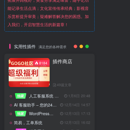
拓展开阔视野；美食分享满足味蕾；随手记功
能记录生活点滴；文化宣传传承经典；影视音
乐赏析提升审美；疑难解答解决您的困惑。加
入我们，开启智慧生活的新篇章！
实用性插件
满足您的各种需求
插件商店
8184
49篇文章
人工客服系统 技术开发文档
独家
1月6日 20:48
AI 客服助手 – 您的24/7智能客服专家
12月14日 14:57
WordPress设备管理器插件 – 专业版
独家
12月13日 17:13
简易，工单系统
12月13日 16:02