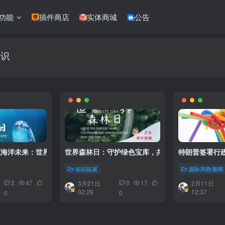
功能
插件商店
实体商城
公告
意识
筑海洋未来：世界海洋日的使命与担当
世界森林日：守护绿色宝库，共筑美好未来
特朗普签署行政
知识拓展
国际局势/新闻
2
47
0
17
3月21日
2月11日
02:29
12:37
0
0