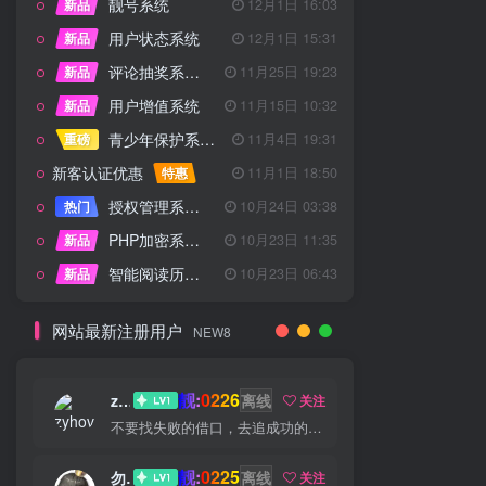
靓号系统
新品
12月1日 16:03
用户状态系统
新品
12月1日 15:31
评论抽奖系统 – 完整功能详解
新品
11月25日 19:23
用户增值系统
新品
11月15日 10:32
青少年保护系统 专为子比主题开发
重磅
11月4日 19:31
新客认证优惠
特惠
11月1日 18:50
授权管理系统子比主题专版
热门
10月24日 03:38
PHP加密系统专业版
新品
10月23日 11:35
智能阅读历史系统
新品
10月23日 06:43
网站最新注册用户
NEW8
靓:0226
zyhove
离线
关注
不要找失败的借口，去追成功的理由
靓:0225
勿听
离线
关注