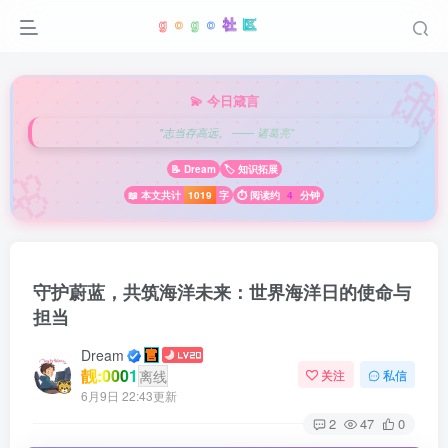

💫 今日箴言
"志当存高远。 —— 诸葛亮"
🌸
📝 Dream
🏷️ 知识拓展
📖 本文共计
1019
字
⏱️ 阅读约
4
分钟
守护蔚蓝，共筑海洋未来：世界海洋日的使命与
担当
Dream
靓:0001
离线
关注
私信
6月9日 22:43更新
2
47
0