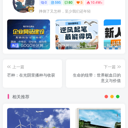
0
595
80
5
10.4W+
摔倒了又怎样，至少我们还年轻
GOGO社区网站搭建(自助服务)
咪咪网站运营：趣味性悄悄飘起的成功风头
新客认证优
热门
上一篇
下一篇
芒种：在光阴里播种与收获
生命的纽带：世界献血日的
意义与价值
相关推荐