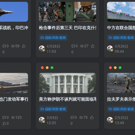
军战机，印巴冲突升级
枪击事件后第三天 巴印在克什米尔交火
中方在联合国
国际局势/新闻
国际局势/新闻
0
59
0
27
4月26日
4月26日
11:53
09:44
0
0
美方称伊朗不谈判就可能面临军事行动
美军对也门发动军事行动，称要打通红海航道
拉夫罗夫表示
国际局势/新闻
国际局势/新闻
0
123
0
75
3月9日
2月25日
12:20
13:49
0
0