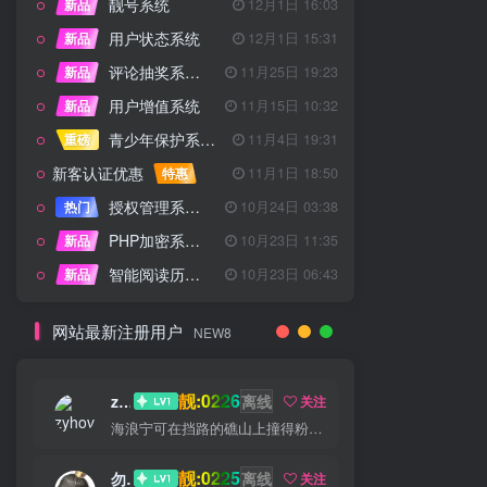
靓号系统
新品
12月1日 16:03
用户状态系统
新品
12月1日 15:31
评论抽奖系统 – 完整功能详解
新品
11月25日 19:23
用户增值系统
新品
11月15日 10:32
青少年保护系统 专为子比主题开发
重磅
11月4日 19:31
新客认证优惠
特惠
11月1日 18:50
授权管理系统子比主题专版
热门
10月24日 03:38
PHP加密系统专业版
新品
10月23日 11:35
智能阅读历史系统
新品
10月23日 06:43
网站最新注册用户
NEW8
靓:0226
zyhove
离线
关注
海浪宁可在挡路的礁山上撞得粉碎，也不肯后退一步
靓:0225
勿听
离线
关注