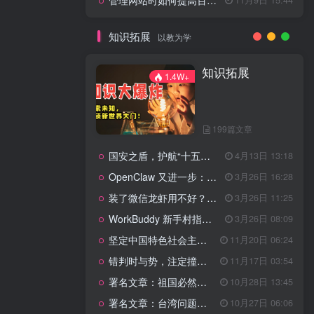
管理网站时如何提高百度权重？
知识拓展
以教为学
知识拓展
1.4W+
199篇文章
国安之盾，护航“十五五”新征程
4月13日 13:18
OpenClaw 又进一步：微信直连+安全检测+版本切换
3月26日 16:28
装了微信龙虾用不好？3步让你轻松指挥AI干活！
3月26日 11:25
WorkBuddy 新手村指南：10 个核心技巧帮你解锁满级虾🦞！
3月26日 08:09
坚定中国特色社会主义法治的政治定力
11月20日 06:24
错判时与势，注定撞南墙
11月17日 03:54
署名文章：祖国必然统一势不可挡
10月28日 13:45
署名文章：台湾问题的由来和性质
10月27日 06:06