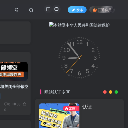
发布
开通会员
坦关闭全部领空
网站认证专区
0
58
认证
2391
0