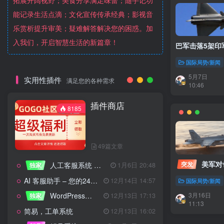
拓展开阔视野；美食分享满足味蕾；随手记功
能记录生活点滴；文化宣传传承经典；影视音
乐赏析提升审美；疑难解答解决您的困惑。加
入我们，开启智慧生活的新篇章！
巴军击落5架印
国际局势/新闻
5月7日
实用性插件
满足您的各种需求
10:46
插件商店
8185
49篇文章
突发
人工客服系统 技术开发文档
独家
1月6日 20:48
AI 客服助手 – 您的24/7智能客服专家
12月14日 14:57
国际局势/新闻
WordPress设备管理器插件 – 专业版
3月16日
独家
12月13日 17:13
11:13
简易，工单系统
12月13日 16:02