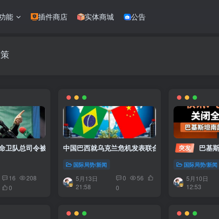
功能
插件商店
实体商城
公告
政策
命卫队总司令被暗杀，中东局势再添变数
中国巴西就乌克兰危机发表联合声明 力促和平谈判
巴基斯
突发
国际局势/新闻
国际局势/新闻
16
208
0
56
5月13日
5月10日
21:58
12:53
0
0