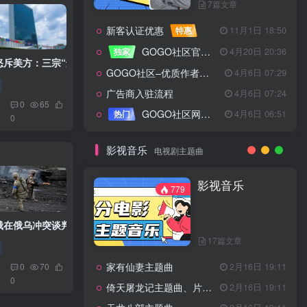
7篇文章
新客认证优惠
特惠
11月1日 18:50
GOGO社区官方成员认证
独家
4月20日 20:36
怒斥美方：三宗“违反”，尽显霸权本质
GOGO社区–优质作者认证
4月6日 07:29
广告商入驻流程
4月6日 07:24
0
65
GOGO社区网站搭建(自助服务)
热门
4月6日 06:51
0
影视音乐
电视剧主题曲
影视音乐
779
俄在俄乌冲突谈判取得成果后将停止战斗
17篇文章
家有仙妻主题曲
2月16日 19:11
0
70
0
倚天屠龙记主题曲、片头曲
2月16日 19:11