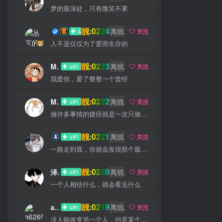
梦的最深处，只有微笑不累
靓:0224
丛宝
离线
关注
人不是仅仅为了爱而生存的
靓:0223
MS-康娃
离线
关注
我爱你，爱了整整一个曾经
靓:0222
Miss 先生
离线
关注
做许多事情的捷径就是一次只做一件一件事
靓:0221
猫小白
离线
关注
一路走到底，你就会发现那个最佳出口
靓:0220
泽宇
离线
关注
一个人相信什么，就会看见什么
靓:0219
a626911
离线
关注
没人能改变另一个人，但是某个人能成为一个人改变的原因