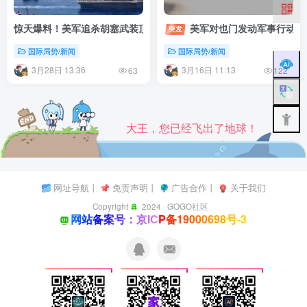
惊天爆料！美军追杀胡塞武装顶尖导弹专家
突发
国际局势/新闻
国际局势/新闻
3月28日 13:36
3月16日 11:13
63
122
大王，您已经飞出了地球！
网址导航
丨
免责声明
丨
广告合作
丨
关于我们
Copyright
2024 ·
GOGO社区
网站备案号：京ICP备19000698号-3