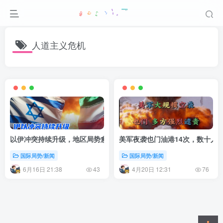
人道主义危机
以伊冲突持续升级，地区局势愈发紧张
美军夜袭也门油港14次，数十人
国际局势/新闻
国际局势/新闻
6月16日 21:38
4月20日 12:31
43
76