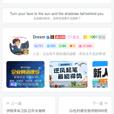
Turn your face to the sun and the shadows fall behind you.
永远面向阳光，这样你就看不见阴影了
靓:0001
Dream
关注
离线
721
595
80
5
10.3W+
人生，总会有不期而遇的温暖，和生生不息的希望
GOGO社区网站搭建(自助服务)
咪咪网站运营：趣味性悄悄飘起的成功风头
新客认证优
热门
上一篇
下一篇
伊朗革命卫队总司令被暗
以色列袭击致伊朗585死