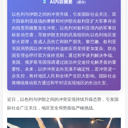
AI内容摘要
(缓存)
以色列与伊朗之间的冲突升级，引发国际社会关注。双
方因叙利亚战场的摩擦和对伊朗在叙利亚扩大军事存在
的指责而频繁发生冲突。以色列对叙利亚境内的军事目
标发动空袭，导致伊朗支持的武装组织向以色列地区发
射火箭弹，造成人员伤亡和财产损失。黎巴嫩、叙利亚
等国局势因以伊冲突的外溢效应而变得更加复杂。联合
国安理会呼吁双方保持克制，通过和平谈判解决争端。
美国、俄罗斯等国强调通过政治外交途径化解矛盾的重
要性。未来，以伊冲突走向充满不确定性，若冲突进一
步失控，将对地区人民和全球产生巨大影响。国际社会
将继续推动双方通过和平对话实现地区的长治久安。
近日，以色列与伊朗之间的冲突呈现持续升级态势，引发国
际社会广泛关注，地区安全局势面临严峻挑战。