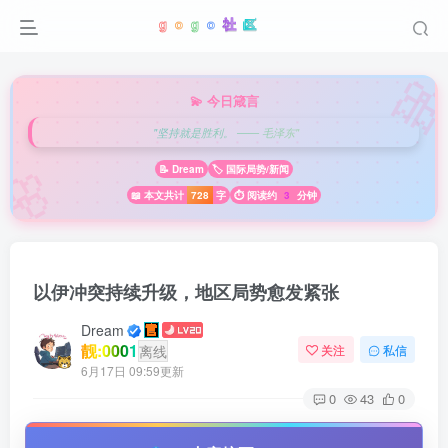

💫 今日箴言
"坚持就是胜利。 —— 毛泽东"
🌸
📝 Dream
🏷️ 国际局势/新闻
📖 本文共计
728
字
⏱️ 阅读约
3
分钟
以伊冲突持续升级，地区局势愈发紧张
Dream
靓:0001
离线
关注
私信
6月17日 09:59更新
0
43
0