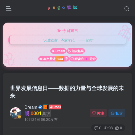

💫 今日箴言
"人生在勤，不索何获。 —— 张衡"
🌸
📝 Dream
🏷️ 知识拓展
📖 本文共计
953
字
⏱️ 阅读约
4
分钟
世界发展信息日——数据的力量与全球发展的未
来
Dream
靓:0001
离线
关注
私信
10月24日 06:20发布
0
98
0