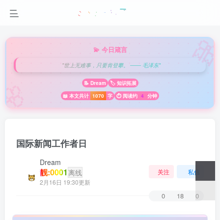

💫 今日箴言
"世上无难事，只要肯登攀。 —— 毛泽东"
🌸
📝 Dream
🏷️ 知识拓展
📖 本文共计
1070
字
⏱️ 阅读约
4
分钟
国际新闻工作者日
Dream
靓:0001
离线
关注
私信
2月16日 19:30更新
0
18
0