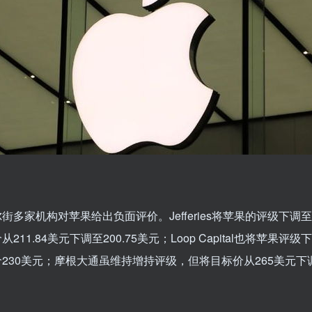
街多家机构对苹果给出负面评价。Jefferies将苹果的评级下调
211.84美元下调至200.75美元；Loop Capital也将苹果评
230美元；摩根大通虽维持增持评级，但将目标价从265美元下调