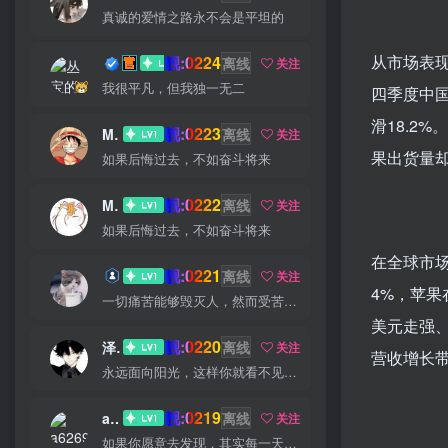
真诚的爱情之路永不会是平坦的
从市场表现
靓:0224
丛宝
离线
关注
我很平凡，但我独一无二
四季度中国
滑18.2
靓:0223
MS-康娃
离线
关注
果出货量却
如果后悔过去，不如奋斗将来
靓:0222
Miss 先生
离线
关注
如果后悔过去，不如奋斗将来
在全球市场
靓:0221
猫小白
离线
关注
4%，苹果
一切痛苦能够毁灭人，然而受苦的人也能把痛苦消灭
美元走强
靓:0220
泽宇
离线
关注
营收增长
永远面向阳光，这样你就看不见阴影了
靓:0219
a626911
离线
关注
如果你愿意去发现，其实每一天都很美