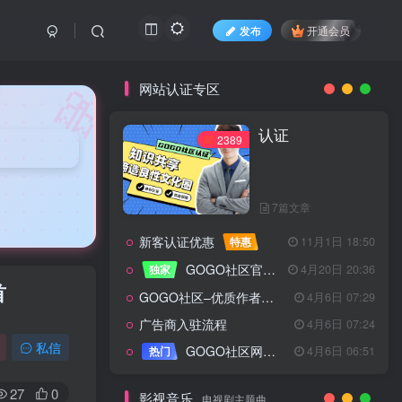
发布
开通会员
🎀
网站认证专区
认证
2389
7篇文章
新客认证优惠
特惠
11月1日 18:50
GOGO社区官方成员认证
独家
4月20日 20:36
首
GOGO社区–优质作者认证
4月6日 07:29
广告商入驻流程
4月6日 07:24
认证
2389
私信
GOGO社区网站搭建(自助服务)
热门
4月6日 06:51
27
0
影视音乐
电视剧主题曲