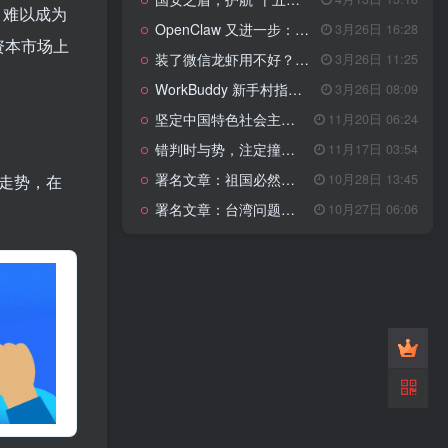
管理网站时如何提高百度权重？
，难以成为
OpenClaw 又进一步：微信直连+安全检测+版本切换
3月26日 16:28
资本市场上
以教为学
装了微信龙虾用不好？3步让你轻松指挥AI干活！
3月26日 11:25
WorkBuddy 新手村指南：10 个核心技巧帮你解锁满级虾🦞！
3月26日 08:09
知识拓展
1.4W+
坚定中国特色社会主义法治的政治定力
11月20日 06:24
错判时与势，注定撞南墙
11月17日 03:54
署名文章：祖国必然统一势不可挡
10月28日 13:45
价走势，在
199篇文章
署名文章：台湾问题的由来和性质
10月27日 06:06
。
国安之盾，护航“十五五”新征程
4月13日 13:18
OpenClaw 又进一步：微信直连+安全检测+版本切换
3月26日 16:28
装了微信龙虾用不好？3步让你轻松指挥AI干活！
3月26日 11:25
WorkBuddy 新手村指南：10 个核心技巧帮你解锁满级虾🦞！
3月26日 08:09
坚定中国特色社会主义法治的政治定力
11月20日 06:24
错判时与势，注定撞南墙
11月17日 03:54
署名文章：祖国必然统一势不可挡
10月28日 13:45
署名文章：台湾问题的由来和性质
10月27日 06:06