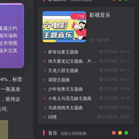
7篇文章
新客认证优惠
影视音乐
特惠
11月1日 18:50
778
GOGO社区官方成员认证
独家
4月20日 20:36
值减少约
GOGO社区–优质作者认证
4月6日 07:29
国市场和
17篇文章
广告商入驻流程
4月6日 07:24
达市场预
场关注其
家有仙妻主题曲
GOGO社区网站搭建(自助服务)
2月16日 19:11
热门
4月6日 06:51
倚天屠龙记主题曲、片头曲
2月16日 19:11
电视剧主题曲
天龙八部主题曲
2月16日 19:11
64%，标普
渴望主题曲
2月16日 19:11
影视音乐
778
值一夜蒸发
少年包青天主题曲
2月16日 19:10
小鱼儿与花无缺主题曲
2月16日 19:10
时，英伟达
乌龙闯情关主题曲
2月16日 19:10
公司。
17篇文章
问情
11月27日 13:21
家有仙妻主题曲
2月16日 19:11
倚天屠龙记主题曲、片头曲
2月16日 19:11
音乐
治愈心灵的歌曲