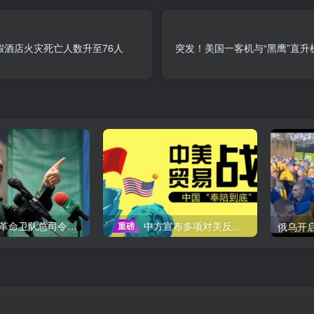
假酒店火灾死亡人数升至76人
突发！美国一客机与“黑鹰”直升
队总司令被暗杀，中东局势再添变数
中方宣布多项对美反制措施，坚决维护自身权益
重磅