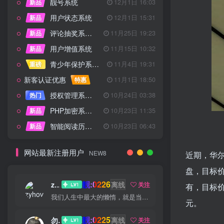
靓号系统
新品
12月1日 16:03
用户状态系统
新品
12月1日 15:31
评论抽奖系统 – 完整功能详解
新品
11月25日 19:23
用户增值系统
新品
11月15日 10:32
青少年保护系统 专为子比主题开发
重磅
11月4日 19:31
新客认证优惠
特惠
11月1日 18:50
授权管理系统子比主题专版
热门
10月24日 03:38
PHP加密系统专业版
新品
10月23日 11:35
智能阅读历史系统
新品
10月23日 06:43
网站最新注册用户
NEW8
近期，华尔
盘，目标价从
靓:0226
zyhove
离线
关注
有，目标价
我们人生中最大的懒惰，就是当我们明知自己拥有作出选择的能力，却不去主动改变而是放任它的生活态度
元。
靓:0225
勿听
离线
关注