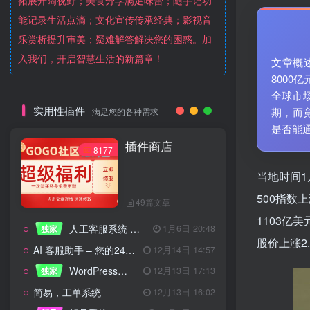
拓展开阔视野；美食分享满足味蕾；随手记功
能记录生活点滴；文化宣传传承经典；影视音
乐赏析提升审美；疑难解答解决您的困惑。加
入我们，开启智慧生活的新篇章！
文章概
800
全球市
实用性插件
期，而
满足您的各种需求
是否能
插件商店
8177
当地时间1
500指数
49篇文章
1103亿
人工客服系统 技术开发文档
独家
1月6日 20:48
股价上涨2
AI 客服助手 – 您的24/7智能客服专家
12月14日 14:57
WordPress设备管理器插件 – 专业版
独家
12月13日 17:13
简易，工单系统
12月13日 16:02