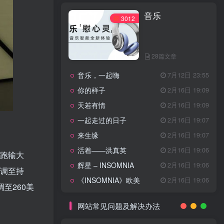
天龙八部主题曲
2月16日 19:11
音乐
渴望主题曲
2月16日 19:11
3012
少年包青天主题曲
2月16日 19:10
小鱼儿与花无缺主题曲
2月16日 19:10
28篇文章
乌龙闯情关主题曲
2月16日 19:10
音乐，一起嗨
7月12日 23:55
问情
11月27日 13:21
你的样子
2月16日 19:09
治愈心灵的歌曲
天若有情
2月16日 19:09
一起走过的日子
2月16日 19:07
音乐
3012
来生缘
2月16日 19:07
活着——洪真英
2月16日 19:06
至跑输大
辉星 – INSOMNIA
2月16日 19:06
28篇文章
级下调至持
《INSOMNIA》欧美
2月16日 19:06
至260美
音乐，一起嗨
7月12日 23:55
你的样子
2月16日 19:09
网站常见问题及解决办法
天若有情
2月16日 19:09