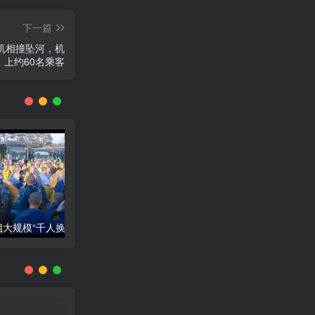
下一篇
机相撞坠河，机
上约60名乘客
美军对也门发动军事行动，称要打通红海航道
俄乌开启大规模“千人换俘”计划，首日交换390人
突发