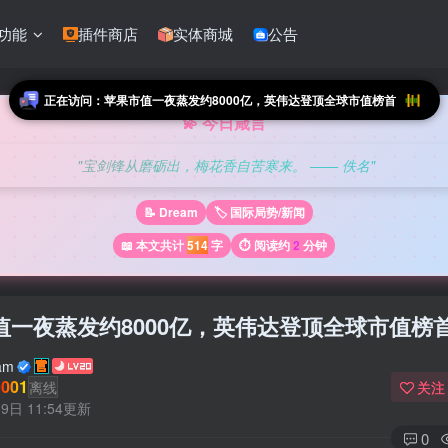
功能
插件商店
实体商城
公告
正在访问：苹果市值一夜蒸发约8000亿，英伟达登顶全球市值榜首
💫 今日箴言
"宝剑锋从磨砺出，梅花香自苦寒来。 —— 佚名"
📝 Dream
🏷️ 国际局势/新闻
📖 本文共计
514
字
⏱️ 阅读约
2
分钟
值一夜蒸发约8000亿，英伟达登顶全球市值榜
am
001
离线
关注
9日 11:54更新
0