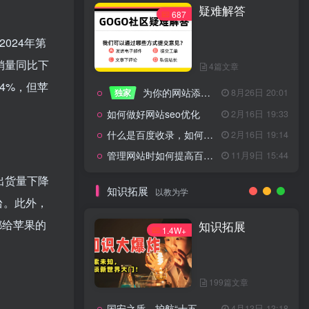
疑难解答
一起走过的日子
2月16日 19:07
687
来生缘
2月16日 19:07
2024年第
活着——洪真英
2月16日 19:06
e销量同比下
4篇文章
辉星 – INSOMNIA
2月16日 19:06
长4%，但苹
为你的网站添加百度登录
独家
8月26日 20:01
《INSOMNIA》欧美
2月16日 19:06
如何做好网站seo优化
2月16日 19:33
什么是百度收录，如何提高收录量？
2月16日 19:14
管理网站时如何提高百度权重？
11月9日 15:44
疑难解答
687
出货量下降
知识拓展
以教为学
台。此外，
4篇文章
都给苹果的
知识拓展
1.4W+
为你的网站添加百度登录
独家
8月26日 20:01
如何做好网站seo优化
2月16日 19:33
199篇文章
什么是百度收录，如何提高收录量？
2月16日 19:14
国安之盾，护航“十五五”新征程
4月13日 13:18
11月9日 15:44