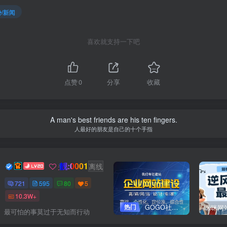
/新闻
喜欢就支持一下吧
点赞
0
分享
收藏
A man's best friends are his ten fingers.
人最好的朋友是自己的十个手指
靓:0001
Dream
关注
离线
721
595
80
5
10.3W+
热门
GOGO社区网站搭建(自助服务)
最可怕的事莫过于无知而行动