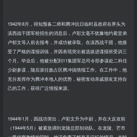
1942年8月，得知预备二师和腾冲抗日临时县政府在界头为
滇西战干团军校招生的消息后，卢彩文毫不犹豫地约着堂弟
卢郁文等人前去报考，并成功被录取。在滇西战干团，他接
受了严格的谍报训练，并因表现突出被选拔进谍报班受训三
个月。毕业后，他被分配到11集团军总司令部参谋处二科任
少尉参谋，随后派往敌占区腾冲搞情报工作。在工作中，他
充分发挥作为腾冲本地人的优势，秘密发动亲戚朋友支持自
己的工作，获得广泛情报来源。
1944年1月，因战功突出，卢彩文升为中尉，并在大反攻前
（1944年5月）被紧急调到龙陵总部别动队。在龙陵、芒市
一带侦察敌情的同时，他还负责了解有关汉奸的情况。当时