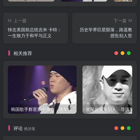
上一篇
下一篇
悼念美国前总统吉米·卡特：
历史学界巨星陨落，路遥教
一生致力于和平与正义
授告别人世
相关推荐
韩国歌手辉星家中身亡，终年43岁，警方调查死因
评论
抢沙发