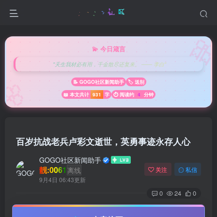

💫 今日箴言
"天生我材必有用，千金散尽还复来。 —— 李白"
🌸
📝 GOGO社区新闻助手
🏷️ 送别
📖 本文共计
931
字
⏱️ 阅读约
4
分钟
百岁抗战老兵卢彩文逝世，英勇事迹永存人心
GOGO社区新闻助手
靓:0061
离线
关注
私信
9月4日 06:43更新
0
24
0