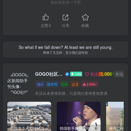
喜欢就支持一下吧
点赞
0
分享
收藏
So what if we fall down? At least we are still young.
摔倒了又怎样，至少我们还年轻
靓:0061
GOGO社区新闻助手
关注
离线
0
976
4
3
2.8W+
生活从未变得容易，只是我们变得更加坚强
我国首个大型锂钠混合储能站投产，开启储能新时代
韩国歌手辉星家中身亡，终年43岁，警方调查死因