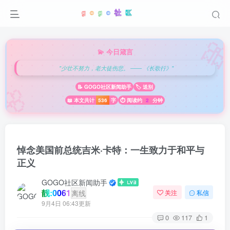

💫 今日箴言
"少壮不努力，老大徒伤悲。 —— 《长歌行》"
🌸
📝 GOGO社区新闻助手
🏷️ 送别
📖 本文共计
536
字
⏱️ 阅读约
2
分钟
悼念美国前总统吉米·卡特：一生致力于和平与
正义
GOGO社区新闻助手
靓:0061
离线
关注
私信
9月4日 06:43更新
0
117
1