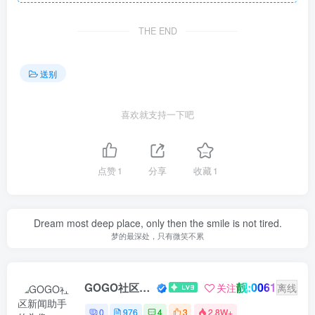
THE END
送别
喜欢就支持一下吧
点赞
1
分享
收藏
1
Dream most deep place, only then the smile is not tired.
梦的最深处，只有微笑不累
靓:0061
GOGO社区新闻助手
关注
离线
0
976
4
3
2.8W+