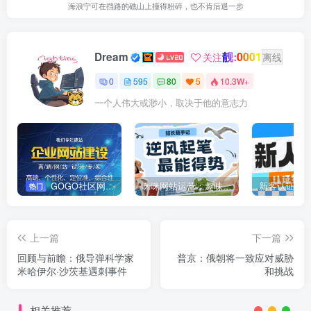
海浪宁可在挡路的礁山上撞得粉碎，也不肯后退一步
靓:0001
Dream
关注
离线
0
595
80
5
10.3W+
一个人伟大或渺小，取决于他的意志力
GOGO社区网站搭建(自助服务)
咪咪网站运营：趣味性悄悄飘起的成功风头
新客认证优
热门
上一篇
下一篇
回顾与前瞻：俄导弹科学家
普京：俄朝将一致应对威胁
米哈伊尔·沙茨基遇刺事件
和挑战
相关推荐