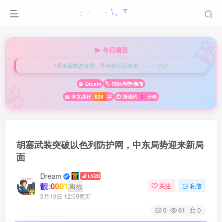

💫 今日箴言
"天生我材必有用，千金散尽还复来。 —— 李白"
🌸
📝 Dream
🏷️ 国际局势/新闻
📖 本文共计
829
字
⏱️ 阅读约
3
分钟
胡塞武装突破以色列防护网，中东局势迎来新局
面
Dream
靓:0001
离线
关注
私信
3月19日 12:09更新
0
61
0