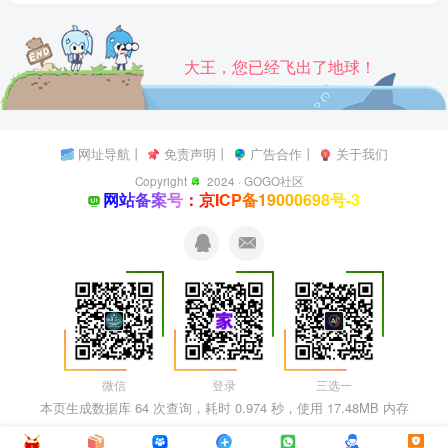
大王，您已经飞出了地球！
网址导航
丨
免责声明
丨
广告合作
丨
关于我们
Copyright
2024 ·
GOGO社区
网站备案号：京ICP备19000698号-3
微信
登录
三选一
本页生成数据库 64 次查询，耗时 0.974 秒，使用 17.48MB 内存