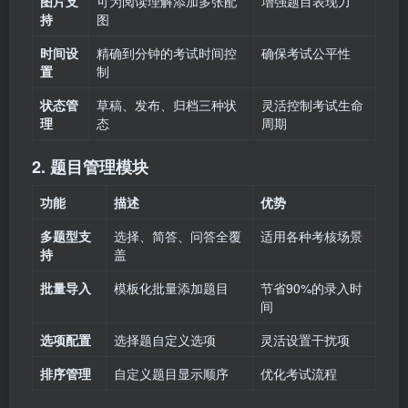
图片支
可为阅读理解添加多张配
增强题目表现力
持
图
时间设
精确到分钟的考试时间控
确保考试公平性
置
制
状态管
草稿、发布、归档三种状
灵活控制考试生命
理
态
周期
2. 题目管理模块
功能
描述
优势
多题型支
选择、简答、问答全覆
适用各种考核场景
持
盖
批量导入
模板化批量添加题目
节省90%的录入时
间
选项配置
选择题自定义选项
灵活设置干扰项
排序管理
自定义题目显示顺序
优化考试流程