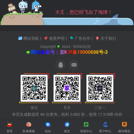
大王，您已经飞出了地球！
网址导航
丨
免责声明
丨
广告合作
丨
关于我们
Copyright
2024 ·
GOGO社区
网站备案号：京ICP备19000698号-3
微信
登录
三选一
本页生成数据库 66 次查询，耗时 0.802 秒，使用 17.31MB 内存
首页
实体商城
论坛
发文
消息中心
用户中心
插件商店