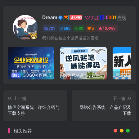
靓:0001
Dream
关注
离线
721
595
80
5
10.4W+
我们都在被这个世界温柔的爱着
GOGO社区网站搭建(自助服务)
咪咪网站运营：趣味性悄悄飘起的成功风头
新客认证优
热门
上一篇
下一篇
情侣空间系统 - 详细介绍与
网站公告系统 - 产品介绍及
下载支持
下载
相关推荐