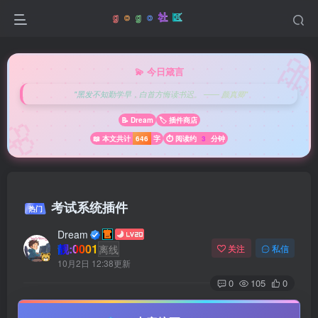

💫 今日箴言
"黑发不知勤学早，白首方悔读书迟。 —— 颜真卿"
🌸
📝 Dream
🏷️ 插件商店
📖 本文共计
646
字
⏱️ 阅读约
3
分钟
考试系统插件
热门
Dream
靓:0001
离线
关注
私信
10月2日 12:38更新
0
105
0