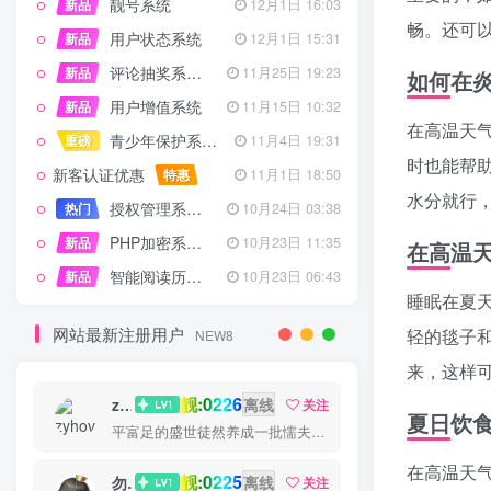
靓号系统
新品
12月1日 16:03
畅。还可
用户状态系统
新品
12月1日 15:31
评论抽奖系统 – 完整功能详解
新品
11月25日 19:23
如何在
用户增值系统
新品
11月15日 10:32
在高温天
青少年保护系统 专为子比主题开发
重磅
11月4日 19:31
时也能帮
新客认证优惠
特惠
11月1日 18:50
水分就行
授权管理系统子比主题专版
热门
10月24日 03:38
PHP加密系统专业版
新品
10月23日 11:35
在高温
智能阅读历史系统
新品
10月23日 06:43
睡眠在夏
网站最新注册用户
轻的毯子
NEW8
来，这样
靓:0226
zyhove
离线
关注
夏日饮
平富足的盛世徒然养成一批懦夫，困苦永远是坚强之母
在高温天
靓:0225
勿听
离线
关注