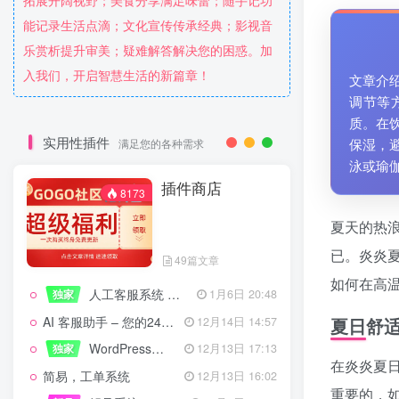
拓展开阔视野；美食分享满足味蕾；随手记功
能记录生活点滴；文化宣传传承经典；影视音
乐赏析提升审美；疑难解答解决您的困惑。加
入我们，开启智慧生活的新篇章！
文章介
调节等
质。在
实用性插件
保湿，
满足您的各种需求
泳或瑜
插件商店
8173
夏天的热
已。炎炎
49篇文章
如何在高温
人工客服系统 技术开发文档
独家
1月6日 20:48
AI 客服助手 – 您的24/7智能客服专家
夏日舒
12月14日 14:57
WordPress设备管理器插件 – 专业版
独家
12月13日 17:13
在炎炎夏
简易，工单系统
12月13日 16:02
重要的，