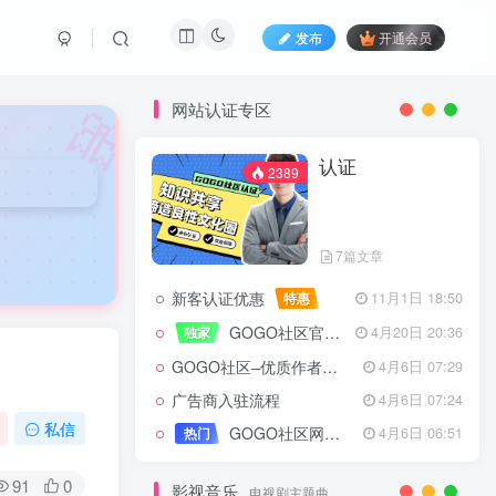
发布
开通会员
🎀
网站认证专区
认证
2389
7篇文章
新客认证优惠
特惠
11月1日 18:50
GOGO社区官方成员认证
独家
4月20日 20:36
GOGO社区–优质作者认证
4月6日 07:29
广告商入驻流程
4月6日 07:24
认证
2389
私信
GOGO社区网站搭建(自助服务)
热门
4月6日 06:51
91
0
影视音乐
电视剧主题曲