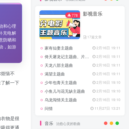
7篇文章
新客认证优惠
影视音乐
特惠
11月1日 18:50
778
GOGO社区官方成员认证
独家
4月20日 20:36
动和心理
GOGO社区–优质作者认证
4月6日 07:29
补充电解
17篇文章
广告商入驻流程
4月6日 07:24
意防晒和
动，如游
家有仙妻主题曲
GOGO社区网站搭建(自助服务)
2月16日 19:11
热门
4月6日 06:51
倚天屠龙记主题曲、片头曲
2月16日 19:11
电视剧主题曲
天龙八部主题曲
2月16日 19:11
你烦恼不
渴望主题曲
2月16日 19:11
影视音乐
778
来了解一下
少年包青天主题曲
2月16日 19:10
小鱼儿与花无缺主题曲
2月16日 19:10
乌龙闯情关主题曲
2月16日 19:10
17篇文章
问情
11月27日 13:21
家有仙妻主题曲
2月16日 19:11
的衣物是很
倚天屠龙记主题曲、片头曲
2月16日 19:11
音乐
治愈心灵的歌曲
呼吸得更通