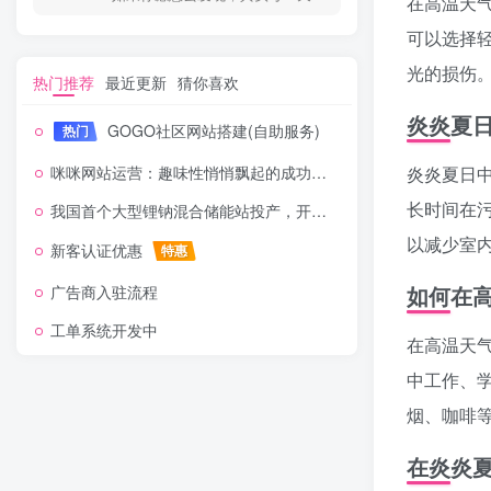
在高温天
可以选择
光的损伤
热门推荐
最近更新
猜你喜欢
炎炎夏
GOGO社区网站搭建(自助服务)
热门
咪咪网站运营：趣味性悄悄飘起的成功风头
炎炎夏日
长时间在
我国首个大型锂钠混合储能站投产，开启储能新时代
以减少室
新客认证优惠
特惠
如何在
广告商入驻流程
工单系统开发中
在高温天
中工作、
烟、咖啡
在炎炎