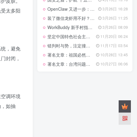
管理网站时如何提高百度权重？
保护皮肤。
OpenClaw 又进一步：微信直连+安全检测+版本切换
3月26日 16:28
免受太多阳
以教为学
装了微信龙虾用不好？3步让你轻松指挥AI干活！
3月26日 11:25
WorkBuddy 新手村指南：10 个核心技巧帮你解锁满级虾🦞！
3月26日 08:09
知识拓展
1.4W+
坚定中国特色社会主义法治的政治定力
11月20日 06:24
错判时与势，注定撞南墙
11月17日 03:54
系统，避免
署名文章：祖国必然统一势不可挡
10月28日 13:45
199篇文章
及门封闭，
署名文章：台湾问题的由来和性质
10月27日 06:06
国安之盾，护航“十五五”新征程
4月13日 13:18
OpenClaw 又进一步：微信直连+安全检测+版本切换
3月26日 16:28
装了微信龙虾用不好？3步让你轻松指挥AI干活！
3月26日 11:25
WorkBuddy 新手村指南：10 个核心技巧帮你解锁满级虾🦞！
3月26日 08:09
在空调环境
坚定中国特色社会主义法治的政治定力
11月20日 06:24
动，如抽
错判时与势，注定撞南墙
11月17日 03:54
署名文章：祖国必然统一势不可挡
10月28日 13:45
署名文章：台湾问题的由来和性质
10月27日 06:06