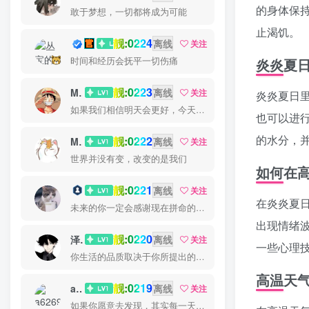
的身体保
敢于梦想，一切都将成为可能
止渴饥。
靓:0224
丛宝
离线
关注
时间和经历会抚平一切伤痛
炎炎夏
靓:0223
MS-康娃
离线
关注
炎炎夏日
如果我们相信明天会更好，今天就能承受艰辛
也可以进
的水分，
靓:0222
Miss 先生
离线
关注
世界并没有变，改变的是我们
如何在
靓:0221
猫小白
离线
关注
在炎炎夏
未来的你一定会感谢现在拼命的自己
出现情绪
靓:0220
泽宇
离线
关注
一些心理
你生活的品质取决于你所提出的问题
高温天
靓:0219
a626911
离线
关注
如果你愿意去发现，其实每一天都很美