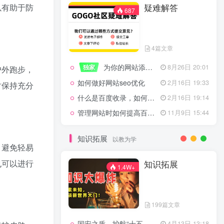
以有助于防
疑难解答
一起走过的日子
2月16日 19:07
687
来生缘
2月16日 19:07
活着——洪真英
2月16日 19:06
4篇文章
辉星 – INSOMNIA
2月16日 19:06
为你的网站添加百度登录
独家
8月26日 20:01
《INSOMNIA》欧美
2月16日 19:06
户外跑步，
如何做好网站seo优化
2月16日 19:33
时保持充分
什么是百度收录，如何提高收录量？
2月16日 19:14
管理网站时如何提高百度权重？
11月9日 15:44
疑难解答
687
知识拓展
以教为学
，避免轻易
4篇文章
也可以进行
知识拓展
1.4W+
为你的网站添加百度登录
独家
8月26日 20:01
如何做好网站seo优化
2月16日 19:33
199篇文章
什么是百度收录，如何提高收录量？
2月16日 19:14
国安之盾，护航“十五五”新征程
4月13日 13:18
11月9日 15:44