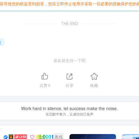
容导致您的权益受到损害，您应立即停止使用并采取一切必要的措施保护您的
THE END
展
喜欢就支持一下吧
点赞
0
分享
收藏
Work hard in silence, let success make the noise.
在沉默中努力，让成功自己发声
靓:0001
Dream
关注
离线