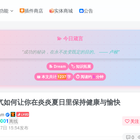
功能
插件商店
实体商城
公告
💫 今日箴言
"成功的秘诀，在永不改变既定的目的。 —— 卢梭"
📝 Dream
🏷️ 知识拓展
📖 本文共计
1237
字
⏱️ 阅读约
5
分钟
气如何让你在炎炎夏日里保持健康与愉快
am
001
离线
关注
7日 15:54发布
0