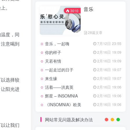
天龙八部主题曲
2月16日 19:11
脸上。
音乐
渴望主题曲
2月16日 19:11
3010
少年包青天主题曲
2月16日 19:10
小鱼儿与花无缺主题曲
2月16日 19:10
28篇文章
的温度，同
乌龙闯情关主题曲
2月16日 19:10
，注意喝到
音乐，一起嗨
7月12日 23:55
问情
11月27日 13:21
你的样子
2月16日 19:09
治愈心灵的歌曲
天若有情
2月16日 19:09
一起走过的日子
2月16日 19:07
音乐
3010
来生缘
2月16日 19:07
可以选择较
活着——洪真英
2月16日 19:06
，让阳光进
辉星 – INSOMNIA
2月16日 19:06
28篇文章
《INSOMNIA》欧美
2月16日 19:06
音乐，一起嗨
7月12日 23:55
你的样子
2月16日 19:09
网站常见问题及解决办法
可以让我们
天若有情
2月16日 19:09