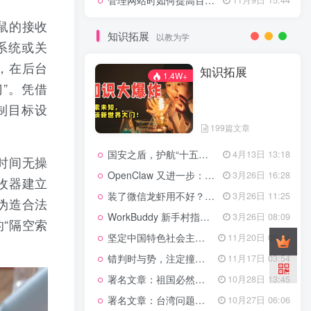
管理网站时如何提高百度权重？
鼠的接收
知识拓展
以教为学
系统或关
，在后台
知识拓展
1.4W+
”。凭借
制目标设
199篇文章
国安之盾，护航“十五五”新征程
4月13日 13:18
时间无操
OpenClaw 又进一步：微信直连+安全检测+版本切换
3月26日 16:28
收器建立
装了微信龙虾用不好？3步让你轻松指挥AI干活！
3月26日 11:25
伪造合法
WorkBuddy 新手村指南：10 个核心技巧帮你解锁满级虾🦞！
3月26日 08:09
“隔空索
坚定中国特色社会主义法治的政治定力
11月20日 06:24
错判时与势，注定撞南墙
11月17日 03:54
署名文章：祖国必然统一势不可挡
10月28日 13:45
署名文章：台湾问题的由来和性质
10月27日 06:06