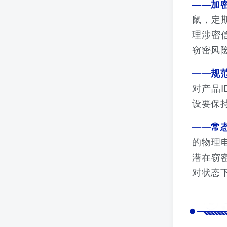
——加
鼠，定
理涉密
窃密风
——规
对产品
设要保
——常
的物理
潜在窃
对状态