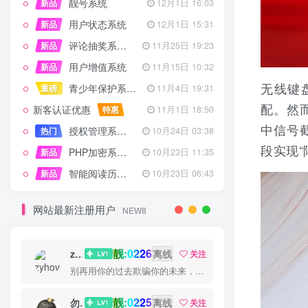
靓号系统
新品
12月1日 16:03
用户状态系统
新品
12月1日 15:31
评论抽奖系统 – 完整功能详解
新品
11月25日 19:23
用户增值系统
新品
11月15日 10:32
无线键
青少年保护系统 专为子比主题开发
重磅
11月4日 19:31
配。然
新客认证优惠
特惠
11月1日 18:50
中信号
授权管理系统子比主题专版
热门
10月24日 03:38
段实现
PHP加密系统专业版
新品
10月23日 11:35
智能阅读历史系统
新品
10月23日 06:43
网站最新注册用户
NEW8
靓:0226
zyhove
离线
关注
别再用你的过去欺骗你的未来，过去已经过去了
靓:0225
勿听
离线
关注