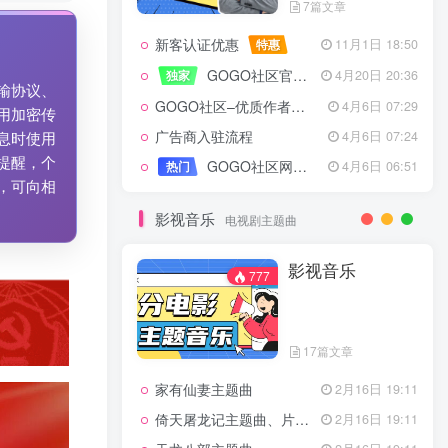
7篇文章
新客认证优惠
特惠
11月1日 18:50
GOGO社区官方成员认证
独家
4月20日 20:36
输协议、
GOGO社区–优质作者认证
4月6日 07:29
用加密传
广告商入驻流程
4月6日 07:24
息时使用
提醒，个
GOGO社区网站搭建(自助服务)
热门
4月6日 06:51
，可向相
影视音乐
电视剧主题曲
影视音乐
777
17篇文章
家有仙妻主题曲
2月16日 19:11
倚天屠龙记主题曲、片头曲
2月16日 19:11