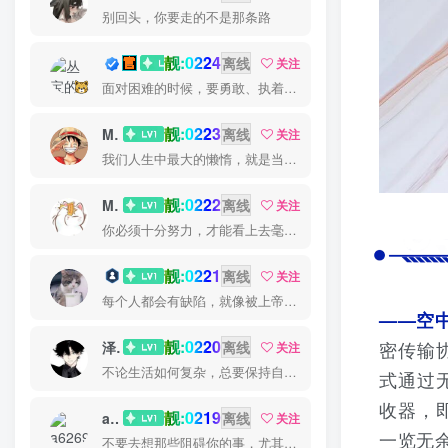
别回头，你要走的不是那条路
靓:0224
丛宝
离线
关注
面对困难的时候，要勇敢、执着、不畏艰辛地去战胜它
靓:0223
MS-康娃
离线
关注
我们人生中最大的懒惰，就是当我们明知自己拥有作出选择的能力，却不去主动改变而是放任它的生活态度
靓:0222
Miss 先生
离线
关注
你必须十分努力，才能看上去毫不费劲
靓:0221
猫小白
离线
关注
每个人都会有缺陷，就像被上帝咬过的苹果，有的人缺陷比较大，正是因为上帝特别喜欢他的芬芳
——空
靓:0220
密传输
泽宇
离线
关注
不论生活如何复杂，总要保持自己的那一份优雅
式通过
收器，
靓:0219
a626911
离线
关注
一览无
不要去想那些阻碍你的事，尤其是那些自己想象出来的事