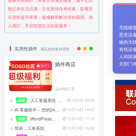
拓展开阔视野；美食分享满足味蕾；随手记功
能记录生活点滴；文化宣传传承经典；影视音
乐赏析提升审美；疑难解答解决您的困惑。加
入我们，开启智慧生活的新篇章！
无线键
恶意设
输的无
实用性插件
有线设
满足您的各种需求
人和国
插件商店
关部门
8171
49篇文章
人工客服系统 技术开发文档
独家
1月6日 20:48
AI 客服助手 – 您的24/7智能客服专家
12月14日 14:57
WordPress设备管理器插件 – 专业版
独家
12月13日 17:13
简易，工单系统
12月13日 16:02