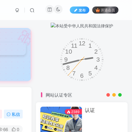
发布
开通会员
🎀
网站认证专区
认证
2389
私信
66
0