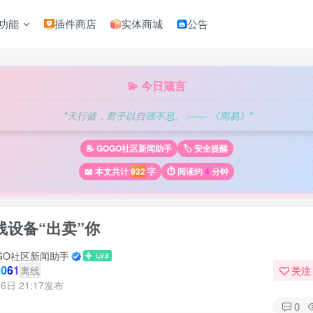
功能
插件商店
实体商城
公告
💫 今日箴言
"天行健，君子以自强不息。 —— 《周易》"
📝 GOGO社区新闻助手
🏷️ 安全提醒
📖 本文共计
932
字
⏱️ 阅读约
4
分钟
线设备“出卖”你
GO社区新闻助手
061
离线
关注
6日 21:17发布
0