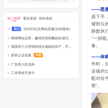
——恶
器下手
热门推荐
最近更新
猜你喜欢
键部位
GOGO社区网站搭建(自助服务)
热门
静默执
“一招
咪咪网站运营：趣味性悄悄飘起的成功风头
备。
我国首个大型锂钠混合储能站投产，开启储能新时代
新客认证优惠
特惠
——休
作时，
广告商入驻流程
连接的
工单系统开发中
配对信
密”。