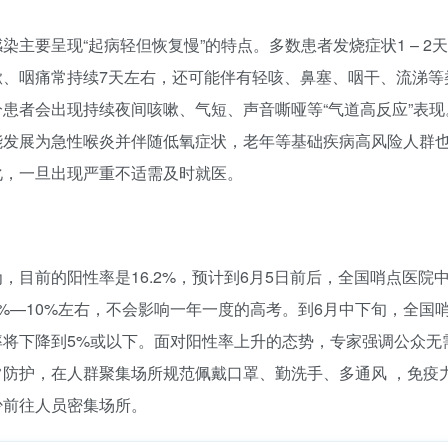
染主要呈现“起病轻但恢复慢”的特点。多数患者发烧症状1 – 2
嗽、咽痛常持续7天左右，还可能伴有轻咳、鼻塞、咽干、流涕等
分患者会出现持续夜间咳嗽、气短、声音嘶哑等“气道高反应”表现
能发展为急性喉炎并伴随低氧症状，老年等基础疾病高风险人群
化，一旦出现严重不适需及时就医。
，目前的阳性率是16.2%，预计到6月5日前后，全国哨点医院
%—10%左右，不会影响一年一度的高考。到6月中下旬，全国
率将下降到5%或以下。面对阳性率上升的态势，专家强调公众无
常防护，在人群聚集场所规范佩戴口罩、勤洗手、多通风 ，免疫
少前往人员密集场所。