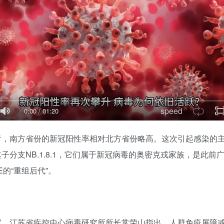
speed
0:00
/
01:20
看，南方省份的新冠阳性率相对北方省份略高。这次引起感染的主
子分支NB.1.8.1，它们属于新冠病毒的奥密克戎家族，是此前
DE的“重组后代”。
家、江苏省疾控中心病毒研究所所长常荣山指出，人群免疫屏障