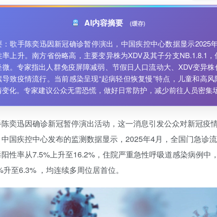
AI内容摘要
(缓存)
要：歌手陈奕迅因新冠确诊暂停演出，中国疾控中心数据显示2025年
率上升。南方省份略高，主要变异株为XDV及其子分支NB.1.8.1
轻微。专家指出人群免疫屏障减弱、节假日人口流动大、XDV变异株
素导致疫情流行。当前感染呈现“起病轻但恢复慢”特点，儿童和高风
情变化。专家建议公众无需恐慌，做好日常防护，减少前往人员密集
手陈奕迅因确诊新冠暂停演出活动，这一消息引发公众对新冠疫
中国疾控中心发布的监测数据显示，2025年4月，全国门急诊
阳性率从7.5%上升至16.2%，住院严重急性呼吸道感染病例中
3%升至6.3% ，均连续多周位居首位。