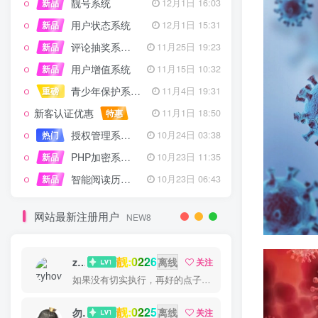
靓号系统
新品
12月1日 16:03
用户状态系统
新品
12月1日 15:31
评论抽奖系统 – 完整功能详解
新品
11月25日 19:23
用户增值系统
新品
11月15日 10:32
青少年保护系统 专为子比主题开发
重磅
11月4日 19:31
新客认证优惠
特惠
11月1日 18:50
授权管理系统子比主题专版
热门
10月24日 03:38
PHP加密系统专业版
新品
10月23日 11:35
智能阅读历史系统
新品
10月23日 06:43
网站最新注册用户
NEW8
靓:0226
zyhove
离线
关注
如果没有切实执行，再好的点子也是徒劳
靓:0225
勿听
离线
关注