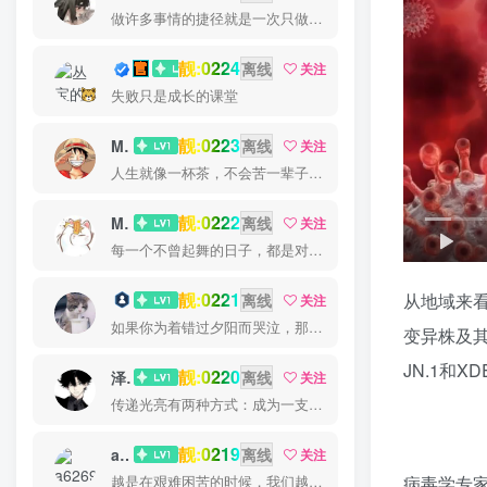
做许多事情的捷径就是一次只做一件一件事
靓:0224
丛宝
离线
关注
失败只是成长的课堂
靓:0223
MS-康娃
离线
关注
人生就像一杯茶，不会苦一辈子，但总会苦一阵子
靓:0222
Miss 先生
离线
关注
每一个不曾起舞的日子，都是对生命的辜负
靓:0221
从地域来
猫小白
离线
关注
如果你为着错过夕阳而哭泣，那么你就要错群星了
变异株及其
JN.1和X
靓:0220
泽宇
离线
关注
传递光亮有两种方式：成为一支蜡烛或当一面镜子
靓:0219
a626911
离线
关注
病毒学专
越是在艰难困苦的时候，我们越是要看到希望