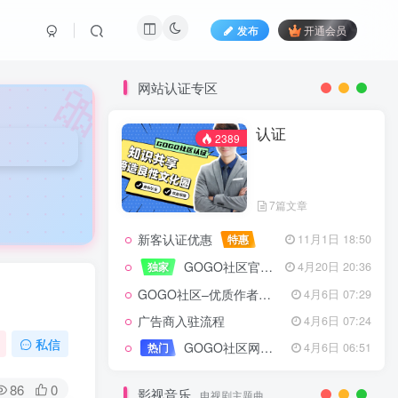
发布
开通会员
🎀
网站认证专区
认证
2389
7篇文章
新客认证优惠
特惠
11月1日 18:50
GOGO社区官方成员认证
独家
4月20日 20:36
GOGO社区–优质作者认证
4月6日 07:29
广告商入驻流程
4月6日 07:24
认证
2389
私信
GOGO社区网站搭建(自助服务)
热门
4月6日 06:51
86
0
影视音乐
电视剧主题曲