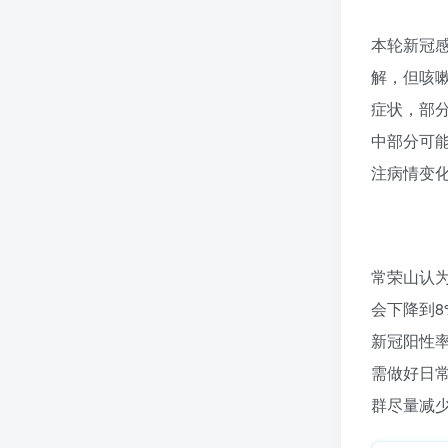
本轮新冠感
解，但咳
症状，部
中部分可
注病情变
常荣山认为
会下降到8
新冠阳性
需做好日
群尽量减