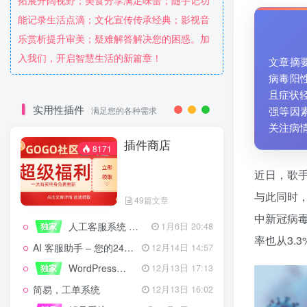
拓展开阔视野；美食分享满足味蕾；随手记功
能记录生活点滴；文化宣传传承经典；影视音
乐赏析提升审美；疑难解答解决您的困惑。加
入我们，开启智慧生活的新篇章！
文章摘
病毒阳性
且症状
实用性插件
强等因
满足您的各种需求
关注病
插件商店
8171
近日，歌
与此同时，
49篇文章
中新冠病毒
人工客服系统 技术开发文档
独家
1月6日 20:48
率也从3.
AI 客服助手 – 您的24/7智能客服专家
12月14日 14:57
WordPress设备管理器插件 – 专业版
独家
12月13日 17:13
简易，工单系统
12月13日 16:02