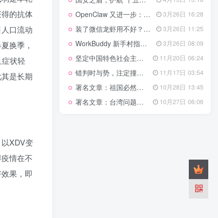
管理网站时如何提高百度权重？
获得的抗体
OpenClaw 又进一步：微信直连+安全检测+版本切换
3月26日 16:28
以教为学
装了微信龙虾用不好？3步让你轻松指挥AI干活！
日人口流动
3月26日 11:25
WorkBuddy 新手村指南：10 个核心技巧帮你解锁满级虾🦞！
3月26日 08:09
春夏换季，
知识拓展
1.4W+
坚定中国特色社会主义法治的政治定力
11月20日 06:24
且症状轻
错判时与势，注定撞南墙
11月17日 03:54
尤其是长期
署名文章：祖国必然统一势不可挡
10月28日 13:45
199篇文章
署名文章：台湾问题的由来和性质
10月27日 06:06
国安之盾，护航“十五五”新征程
4月13日 13:18
OpenClaw 又进一步：微信直连+安全检测+版本切换
3月26日 16:28
装了微信龙虾用不好？3步让你轻松指挥AI干活！
3月26日 11:25
以XDV变
WorkBuddy 新手村指南：10 个核心技巧帮你解锁满级虾🦞！
3月26日 08:09
得疫情在不
坚定中国特色社会主义法治的政治定力
11月20日 06:24
好效果，即
错判时与势，注定撞南墙
11月17日 03:54
署名文章：祖国必然统一势不可挡
10月28日 13:45
署名文章：台湾问题的由来和性质
10月27日 06:06