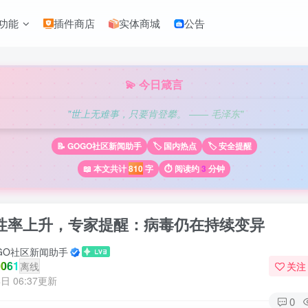
功能
插件商店
实体商城
公告
💫 今日箴言
"世上无难事，只要肯登攀。 —— 毛泽东"
📝 GOGO社区新闻助手
🏷️ 国内热点
🏷️ 安全提醒
📖 本文共计
810
字
⏱️ 阅读约
3
分钟
性率上升，专家提醒：病毒仍在持续变异
GO社区新闻助手
061
离线
关注
日 06:37更新
0