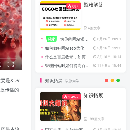
疑难解答
一起走过的日子
2月16日 19:07
687
来生缘
2月16日 19:07
活着——洪真英
2月16日 19:06
4篇文章
辉星 – INSOMNIA
2月16日 19:06
为你的网站添加百度登录
独家
8月26日 20:01
《INSOMNIA》欧美
2月16日 19:06
如何做好网站seo优化
2月16日 19:33
什么是百度收录，如何提高收录量？
2月16日 19:14
管理网站时如何提高百度权重？
11月9日 15:44
疑难解答
687
要是XDV
知识拓展
以教为学
广泛传播的
4篇文章
知识拓展
1.4W+
为你的网站添加百度登录
独家
8月26日 20:01
如何做好网站seo优化
2月16日 19:33
199篇文章
什么是百度收录，如何提高收录量？
2月16日 19:14
减弱是本轮
国安之盾，护航“十五五”新征程
4月13日 13:18
11月9日 15:44