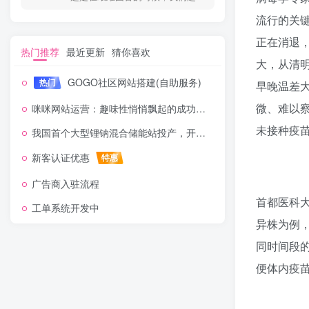
流行的关
正在消退
热门推荐
最近更新
猜你喜欢
大，从清
GOGO社区网站搭建(自助服务)
热门
早晚温差
微、难以
咪咪网站运营：趣味性悄悄飘起的成功风头
未接种疫
我国首个大型锂钠混合储能站投产，开启储能新时代
新客认证优惠
特惠
广告商入驻流程
首都医科
工单系统开发中
异株为例
同时间段
便体内疫