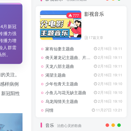
7篇文章
新客认证优惠
影视音乐
特惠
11月1日 18:50
777
GOGO社区官方成员认证
独家
4月20日 20:36
4月新冠
GOGO社区–优质作者认证
4月6日 07:29
，传播力强
17篇文章
广告商入驻流程
4月6日 07:24
传播力增
险人群需
家有仙妻主题曲
GOGO社区网站搭建(自助服务)
2月16日 19:11
热门
4月6日 06:51
场所。
倚天屠龙记主题曲、片头曲
2月16日 19:11
电视剧主题曲
天龙八部主题曲
2月16日 19:11
情的关注。
渴望主题曲
2月16日 19:11
影视音乐
777
流感样病例
少年包青天主题曲
2月16日 19:10
小鱼儿与花无缺主题曲
2月16日 19:10
，新冠阳性
乌龙闯情关主题曲
2月16日 19:10
17篇文章
问情
11月27日 13:21
家有仙妻主题曲
2月16日 19:11
倚天屠龙记主题曲、片头曲
2月16日 19:11
音乐
治愈心灵的歌曲