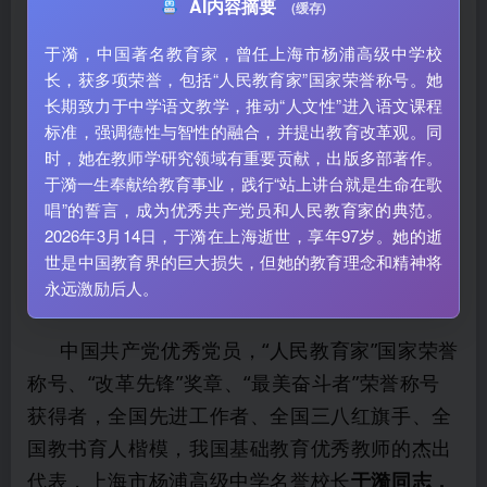
AI内容摘要
(缓存)
于漪，中国著名教育家，曾任上海市杨浦高级中学校
长，获多项荣誉，包括“人民教育家”国家荣誉称号。她
长期致力于中学语文教学，推动“人文性”进入语文课程
标准，强调德性与智性的融合，并提出教育改革观。同
时，她在教师学研究领域有重要贡献，出版多部著作。
于漪一生奉献给教育事业，践行“站上讲台就是生命在歌
唱”的誓言，成为优秀共产党员和人民教育家的典范。
2026年3月14日，于漪在上海逝世，享年97岁。她的逝
世是中国教育界的巨大损失，但她的教育理念和精神将
永远激励后人。
中国共产党优秀党员，“人民教育家”国家荣誉
称号、“改革先锋”奖章、“最美奋斗者”荣誉称号
获得者，全国先进工作者、全国三八红旗手、全
国教书育人楷模，我国基础教育优秀教师的杰出
代表，上海市杨浦高级中学名誉校长
于漪同志，