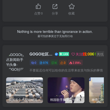
点赞
0
分享
收藏
Nothing is more terrible than ignorance in action.
最可怕的事莫过于无知而行动
靓:0061
GOGO社区新闻助手
关注
离线
0
976
4
3
2.8W+
不要延迟任何可以给你的生活带来欢笑与快乐的事情
我国首个大型锂钠混合储能站投产，开启储能新时代
韩国歌手辉星家中身亡，终年43岁，警方调查死因