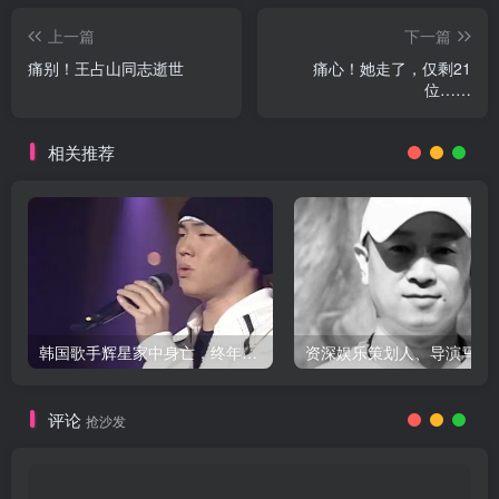
上一篇
下一篇
痛别！王占山同志逝世
痛心！她走了，仅剩21
位……
相关推荐
韩国歌手辉星家中身亡，终年43岁，警方调查死因
评论
抢沙发