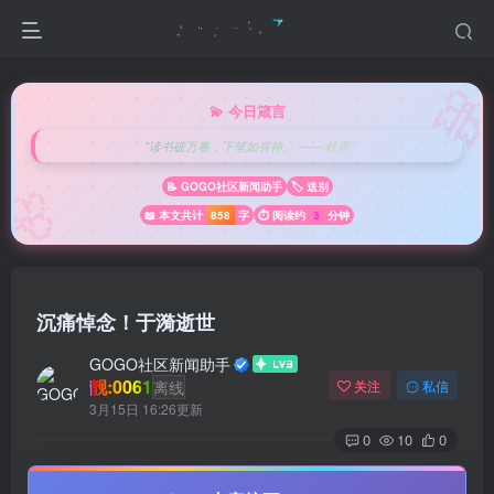

💫 今日箴言
"读书破万卷，下笔如有神。 —— 杜甫"
🌸
📝 GOGO社区新闻助手
🏷️ 送别
📖 本文共计
858
字
⏱️ 阅读约
3
分钟
沉痛悼念！于漪逝世
GOGO社区新闻助手
靓:0061
离线
关注
私信
3月15日 16:26更新
0
10
0