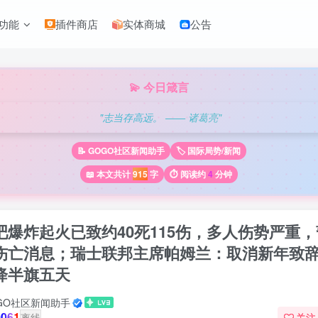
功能
插件商店
实体商城
公告
💫 今日箴言
"志当存高远。 —— 诸葛亮"
📝 GOGO社区新闻助手
🏷️ 国际局势/新闻
📖 本文共计
915
字
⏱️ 阅读约
4
分钟
吧爆炸起火已致约40死115伤，多人伤势严重
伤亡消息；瑞士联邦主席帕姆兰：取消新年致
降半旗五天
GO社区新闻助手
061
离线
关注