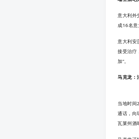
意大利外
成16名
意大利安
接受治疗
加”。
马克龙：
当地时间
通话，向
瓦莱州酒