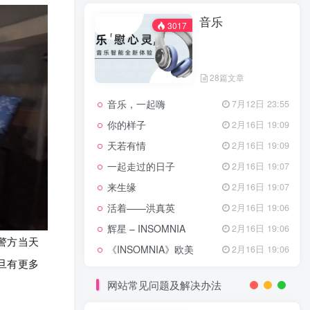
天龙八部主题曲
2月16日 19:11
音乐
渴望主题曲
2月16日 19:11
3017
少年包青天主题曲
2月16日 19:10
小鱼儿与花无缺主题曲
2月16日 19:10
28篇文章
乌龙闯情关主题曲
2月16日 19:10
音乐，一起嗨
7月12日 23:55
问情
11月27日 13:21
你的样子
2月16日 19:09
治愈心灵的歌曲
天若有情
2月16日 19:09
一起走过的日子
2月16日 19:07
音乐
3017
来生缘
2月16日 19:07
活着——洪真英
2月16日 19:06
辉星 – INSOMNIA
2月16日 19:06
28篇文章
警方当天
《INSOMNIA》欧美
2月16日 19:06
音乐，一起嗨
7月12日 23:55
旦有更多
你的样子
2月16日 19:09
网站常见问题及解决办法
天若有情
2月16日 19:09