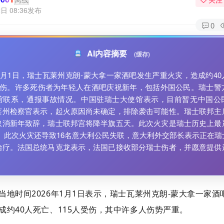
日 08:36发布
0
AI内容摘要
(缓存)
年1月1日，瑞士瓦莱州克朗-蒙大拿一家酒吧发生严重火灾，造成约4
人受伤。许多死伤者为年轻人在酒吧庆祝新年，包括外国公民。瑞士警
馆联系，通报事故情况。中国驻瑞士大使馆表示，目前暂无中国公
莱州检察官表示，起火原因尚未确定，排除袭击可能性。瑞士联邦主
取消新年致辞，瑞士联邦宫将降半旗五天。此次火灾是瑞士历史上最
。 此次火灾还导致16名意大利公民失联，意大利外交部长表示正在瑞
治疗。法国总统马克龙表示，法国已接收部分瑞士伤者，并愿意提供
当地时间2026年1月1日表示，瑞士瓦莱州克朗-蒙大拿一家酒
成约40人死亡、115人受伤
，其中许多人伤势严重。