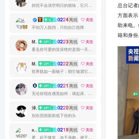
总台记者
担忧不会清空明日的烦恼，它只会丧失今日的勇气
方面表示
靓:0224
丛宝
离线
关注
助来电。
不怕万人阻挡，只怕自己投降
籍和身份
靓:0223
MS-康娃
离线
关注
看见你可爱的笑容绝对是我一天中最美好的事
靓:0222
Miss 先生
离线
关注
世界犹如一面镜子：朝它皱眉它就朝你皱眉，朝它微笑它也吵你微笑
靓:0221
猫小白
离线
关注
无论你现在感觉如何，请起床、穿好衣服然后为你的梦想而奋斗
靓:0220
泽宇
离线
关注
别在恐惧面前低下你的头
靓:0219
a626911
离线
关注
爱，起于微笑，浓于亲吻，逝于泪水