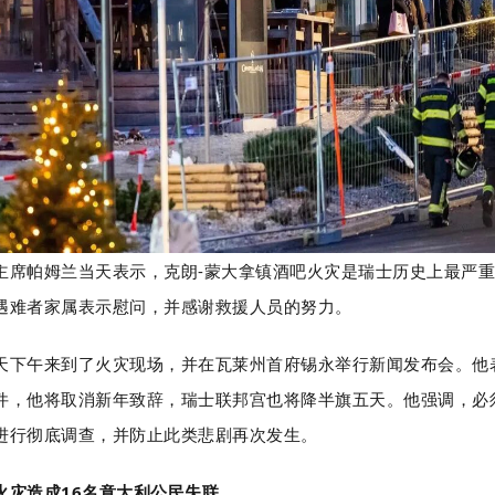
主席帕姆兰当天表示，克朗-蒙大拿镇酒吧火灾是瑞士历史上最严
遇难者家属表示慰问，并感谢救援人员的努力。
天下午来到了火灾现场，并在瓦莱州首府锡永举行新闻发布会。他
件，他将取消新年致辞，瑞士联邦宫也将降半旗五天。他强调，必
进行彻底调查，并防止此类悲剧再次发生。
火灾造成16名意大利公民失联