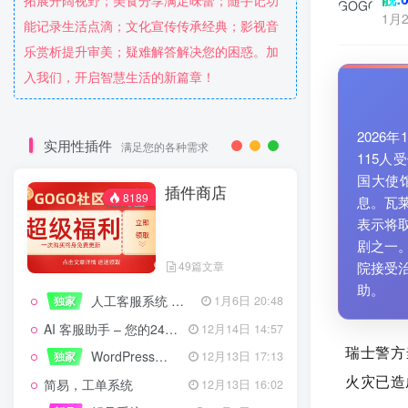
拓展开阔视野；美食分享满足味蕾；随手记功
1月2
能记录生活点滴；文化宣传传承经典；影视音
乐赏析提升审美；疑难解答解决您的困惑。加
入我们，开启智慧生活的新篇章！
2026
实用性插件
满足您的各种需求
115
国大使
插件商店
8189
息。瓦
表示将
剧之一
49篇文章
院接受
助。
人工客服系统 技术开发文档
独家
1月6日 20:48
AI 客服助手 – 您的24/7智能客服专家
12月14日 14:57
瑞士警方
WordPress设备管理器插件 – 专业版
独家
12月13日 17:13
火灾
已造
简易，工单系统
12月13日 16:02