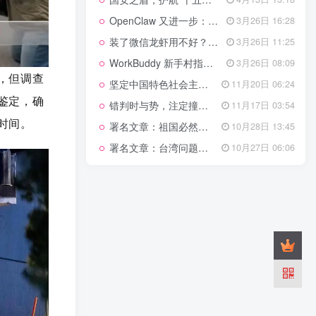
管理网站时如何提高百度权重？
OpenClaw 又进一步：微信直连+安全检测+版本切换
3月26日 16:28
以教为学
装了微信龙虾用不好？3步让你轻松指挥AI干活！
3月26日 11:25
WorkBuddy 新手村指南：10 个核心技巧帮你解锁满级虾🦞！
3月26日 08:09
知识拓展
，但调查
1.4W+
坚定中国特色社会主义法治的政治定力
11月20日 06:24
鉴定，确
错判时与势，注定撞南墙
11月17日 03:54
时间。
署名文章：祖国必然统一势不可挡
10月28日 13:45
199篇文章
署名文章：台湾问题的由来和性质
10月27日 06:06
国安之盾，护航“十五五”新征程
4月13日 13:18
OpenClaw 又进一步：微信直连+安全检测+版本切换
3月26日 16:28
装了微信龙虾用不好？3步让你轻松指挥AI干活！
3月26日 11:25
WorkBuddy 新手村指南：10 个核心技巧帮你解锁满级虾🦞！
3月26日 08:09
坚定中国特色社会主义法治的政治定力
11月20日 06:24
错判时与势，注定撞南墙
11月17日 03:54
署名文章：祖国必然统一势不可挡
10月28日 13:45
署名文章：台湾问题的由来和性质
10月27日 06:06