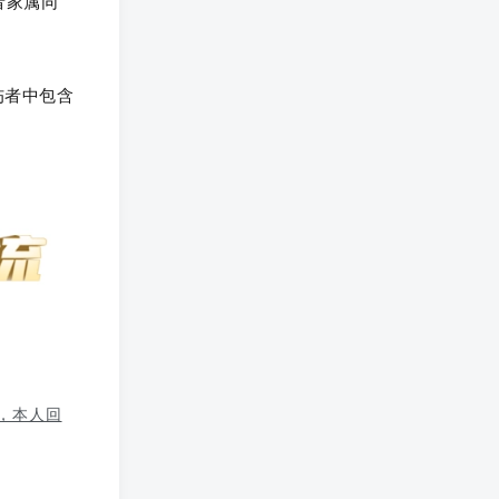
者家属同
伤者中包含
”，本人回