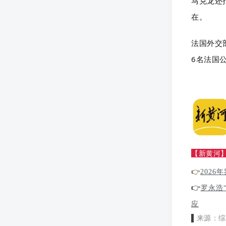
马克龙还
在。
法国外交
6名法国
【新黄河
👉
202
👉
罗永浩
应
▌
来
源：综