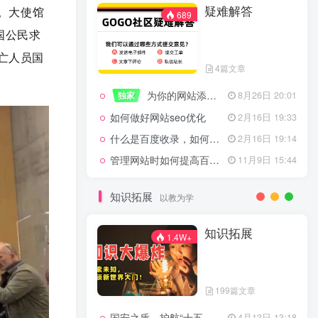
疑难解答
一起走过的日子
2月16日 19:07
。
大使馆
689
来生缘
2月16日 19:07
国公民求
活着——洪真英
2月16日 19:06
亡人员国
4篇文章
辉星 – INSOMNIA
2月16日 19:06
为你的网站添加百度登录
独家
8月26日 20:01
《INSOMNIA》欧美
2月16日 19:06
如何做好网站seo优化
2月16日 19:33
什么是百度收录，如何提高收录量？
2月16日 19:14
管理网站时如何提高百度权重？
11月9日 15:44
疑难解答
689
知识拓展
以教为学
4篇文章
知识拓展
1.4W+
为你的网站添加百度登录
独家
8月26日 20:01
如何做好网站seo优化
2月16日 19:33
199篇文章
什么是百度收录，如何提高收录量？
2月16日 19:14
国安之盾，护航“十五五”新征程
4月13日 13:18
11月9日 15:44