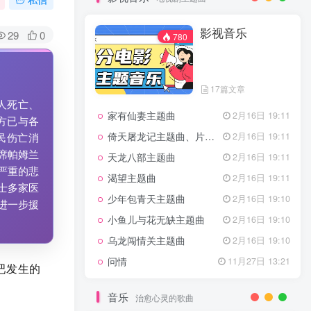
7篇文章
新客认证优惠
影视音乐
特惠
11月1日 18:50
29
0
780
GOGO社区官方成员认证
独家
4月20日 20:36
GOGO社区–优质作者认证
4月6日 07:29
17篇文章
广告商入驻流程
4月6日 07:24
0人死亡、
家有仙妻主题曲
GOGO社区网站搭建(自助服务)
2月16日 19:11
热门
4月6日 06:51
方已与各
倚天屠龙记主题曲、片头曲
2月16日 19:11
民伤亡消
席帕姆兰
电视剧主题曲
天龙八部主题曲
2月16日 19:11
严重的悲
渴望主题曲
2月16日 19:11
影视音乐
士多家医
780
少年包青天主题曲
2月16日 19:10
进一步援
小鱼儿与花无缺主题曲
2月16日 19:10
乌龙闯情关主题曲
2月16日 19:10
17篇文章
问情
11月27日 13:21
吧发生的
家有仙妻主题曲
2月16日 19:11
倚天屠龙记主题曲、片头曲
2月16日 19:11
音乐
治愈心灵的歌曲