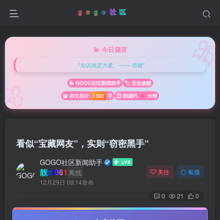

💫 今日箴言
"知识就是力量。 —— 培根"
🌸
📝 GOGO社区新闻助手
🏷️ 安全提醒
📖 本文共计
1182
字
⏱️ 阅读约
4
分钟
看似“宝藏网友”，实则“窃密黑手”
GOGO社区新闻助手
靓:0061
离线
关注
私信
12月29日 09:14发布
0
21
0