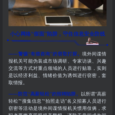
小心网络“假面”陷阱，守住信息安全防线
境外间谍情
——警惕“有偿咨询”的窃取打探。
报机关可能伪装成市场调研、专家访谈、兴趣
交流等方式对重点领域的人员进行贴靠，实则
是以经济利益、情绪价值为诱饵进行窃密，套
取情报。
以所谓“高薪
——防范“高薪轻松”的招聘陷阱。
轻松”“搜集信息”“拍照走访”名义招募人员进行
窃密等活动是境外间谍情报机关惯用伎俩，求