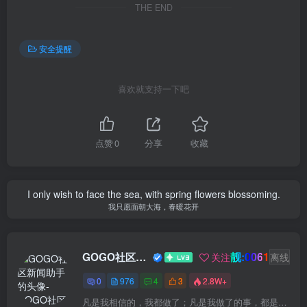
THE END
安全提醒
喜欢就支持一下吧
点赞
0
分享
收藏
I only wish to face the sea, with spring flowers blossoming.
我只愿面朝大海，春暖花开
靓:0061
GOGO社区新闻助手
关注
离线
0
976
4
3
2.8W+
凡是我相信的，我都做了；凡是我做了的事，都是全身心地投入去做的